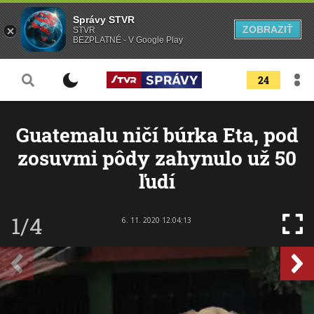
Správy STVR
ZOBRAZIŤ
STVR
BEZPLATNÉ - V Google Play
24
Guatemalu ničí búrka Eta, pod
zosuvmi pôdy zahynulo už 50
ľudí
1/4
6. 11. 2020 12:04:13