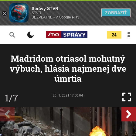
Správy STVR
ZOBRAZIŤ
STVR
BEZPLATNÉ - V Google Play
24
Madridom otriasol mohutný
výbuch, hlásia najmenej dve
úmrtia
1/7
20. 1. 2021 17:00:04