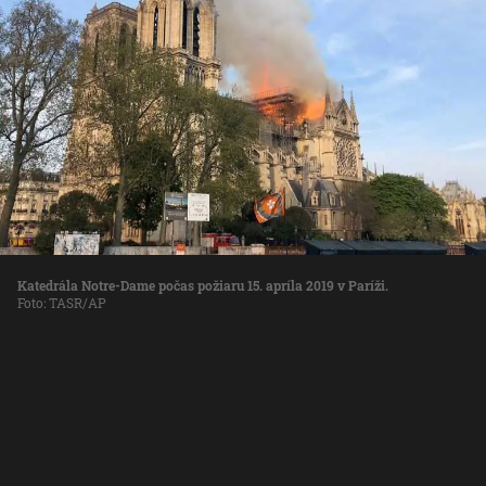
Katedrála Notre-Dame počas požiaru 15. apríla 2019 v Paríži.
Foto: TASR/AP