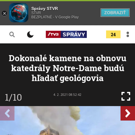
Správy STVR
ZOBRAZIŤ
STVR
BEZPLATNÉ - V Google Play
24
Dokonalé kamene na obnovu
katedrály Notre-Dame budú
hľadať geológovia
1/10
4. 2. 2021 08:52:42