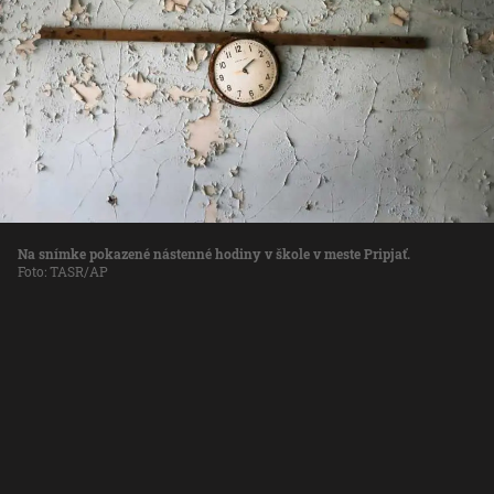
Na snímke pokazené nástenné hodiny v škole v meste Pripjať.
Foto: TASR/AP