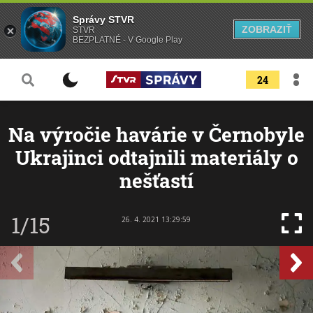
Správy STVR
ZOBRAZIŤ
STVR
BEZPLATNÉ - V Google Play
24
Na výročie havárie v Černobyle
Ukrajinci odtajnili materiály o
nešťastí
1/15
26. 4. 2021 13:29:59