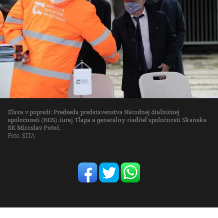
Zľava v popredí: Predseda predstavenstva Národnej diaľničnej
spoločnosti (NDS) Juraj Tlapa a generálny riaditeľ spoločnosti Skanska
SK Miroslav Potoč.
Foto: SITA