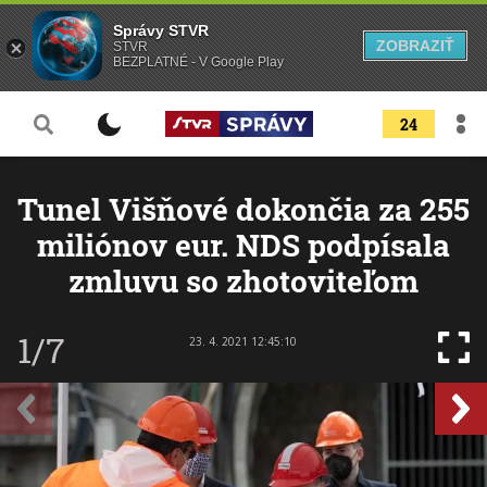
Správy STVR
ZOBRAZIŤ
STVR
BEZPLATNÉ - V Google Play
24
Tunel Višňové dokončia za 255
miliónov eur. NDS podpísala
zmluvu so zhotoviteľom
1/7
23. 4. 2021 12:45:10