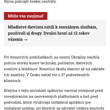
štyria policajti českej centrály.
Môže vás zaujímať
Mladistvé dievčatá nútili k sexuálnym službám,
používali aj drogy. Dvojici hrozí až 12 rokov
väzenia
Pri domových prehliadkach na území Ukrajiny zaistila
polícia stovky kusov techniky, počítačov, dátových
nosičov a telefónov. Konečnú škodu stanoví až na základe
ich analýzy. V Česku zatiaľ vie o 37 podvedených
klientoch.
Brejcha v tejto súvislosti opätovne varoval verejnosť pred
investovaním na neoverených platformách a tiež pred
podvodmi, ktoré využívajú inštalácie aplikácií pre
vzdialený prístup, pri ktorých sa užívateľ vzdáva kontroly