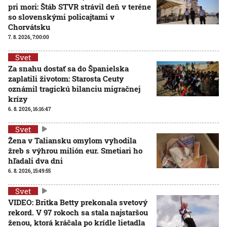
pri mori: Štáb STVR strávil deň v teréne
so slovenskými policajtami v
Chorvátsku
7. 8. 2026, 7:00:00
Svet
Za snahu dostať sa do Španielska
zaplatili životom: Starosta Ceuty
oznámil tragickú bilanciu migračnej
krízy
6. 8. 2026, 16:16:47
Svet
Žena v Taliansku omylom vyhodila
žreb s výhrou milión eur. Smetiari ho
hľadali dva dni
6. 8. 2026, 15:49:55
Svet
VIDEO: Britka Betty prekonala svetový
rekord. V 97 rokoch sa stala najstaršou
ženou, ktorá kráčala po krídle lietadla