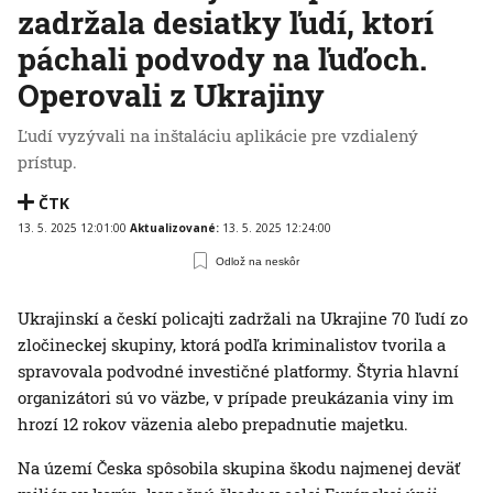
zadržala desiatky ľudí, ktorí
páchali podvody na ľuďoch.
Operovali z Ukrajiny
Ľudí vyzývali na inštaláciu aplikácie pre vzdialený
prístup.
ČTK
13. 5. 2025 12:01:00
Aktualizované:
13. 5. 2025 12:24:00
Odlož na neskôr
Ukrajinskí a českí policajti zadržali na Ukrajine 70 ľudí zo
zločineckej skupiny, ktorá podľa kriminalistov tvorila a
spravovala podvodné investičné platformy. Štyria hlavní
organizátori sú vo väzbe, v prípade preukázania viny im
hrozí 12 rokov väzenia alebo prepadnutie majetku.
Na území Česka spôsobila skupina škodu najmenej deväť