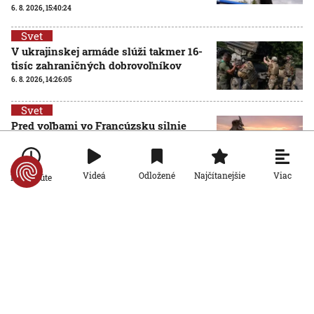
6. 8. 2026, 15:40:24
Svet
V ukrajinskej armáde slúži takmer 16-
tisíc zahraničných dobrovoľníkov
6. 8. 2026, 14:26:05
Svet
Pred voľbami vo Francúzsku silnie
ruská dezinformačná kampaň. Terčom
sú viacerí politici
6. 8. 2026, 14:21:27
Viac
Videá
Odložené
Najčítanejšie
Po minúte
Svet
Po 15 rokoch zadržali podozrivého z
brutálnej vraždy v Prahe. Kľúčovým
dôkazom bola zhoda DNA
6. 8. 2026, 13:51:58
Svet
Pri prieskume najhlbšej zatopenej
priepasti sveta sa utopil elitný český