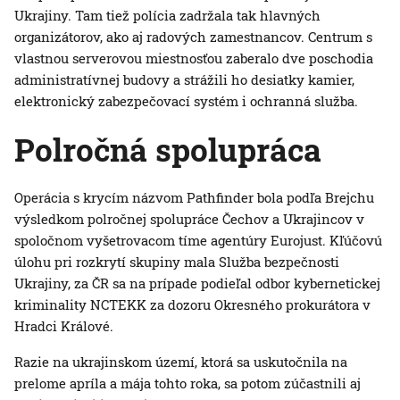
Ukrajiny. Tam tiež polícia zadržala tak hlavných
organizátorov, ako aj radových zamestnancov. Centrum s
vlastnou serverovou miestnosťou zaberalo dve poschodia
administratívnej budovy a strážili ho desiatky kamier,
elektronický zabezpečovací systém i ochranná služba.
Polročná spolupráca
Operácia s krycím názvom Pathfinder bola podľa Brejchu
výsledkom polročnej spolupráce Čechov a Ukrajincov v
spoločnom vyšetrovacom tíme agentúry Eurojust. Kľúčovú
úlohu pri rozkrytí skupiny mala Služba bezpečnosti
Ukrajiny, za ČR sa na prípade podieľal odbor kybernetickej
kriminality NCTEKK za dozoru Okresného prokurátora v
Hradci Králové.
Razie na ukrajinskom území, ktorá sa uskutočnila na
prelome apríla a mája tohto roka, sa potom zúčastnili aj