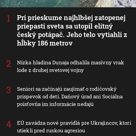
Pri prieskume najhlbšej zatopenej
priepasti sveta sa utopil elitný
český potápač. Jeho telo vytiahli z
hĺbky 186 metrov
Nízka hladina Dunaja odhalila masívny vrak
lode z druhej svetovej vojny
Seniori sa začínajú zaujímať o rodičovský
príspevok od detí. Daňový úrad ani Sociálna
poisťovňa im informácie nedajú
EÚ zavádza nové pravidlá pre Ukrajincov, ktorí
utiekli pred ruskou agresiou