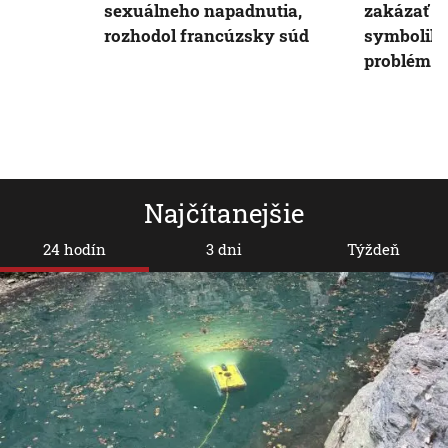
sexuálneho napadnutia,
zakázať k
rozhodol francúzsky súd
symboliku
problém pr
Najčítanejšie
24 hodín
3 dni
Týždeň