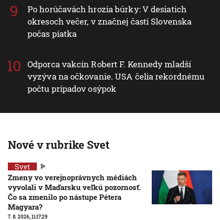
Po horúčavách hrozia búrky: V desiatich
okresoch večer, v značnej časti Slovenska
počas piatka
Odporca vakcín Robert F. Kennedy mladší
vyzýva na očkovanie. USA čelia rekordnému
počtu prípadov osýpok
Nové v rubrike Svet
Svet
Zmeny vo verejnoprávnych médiách
vyvolali v Maďarsku veľkú pozornosť.
Čo sa zmenilo po nástupe Pétera
Magyara?
7. 8. 2026, 11:17:29