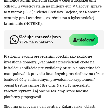
miliónov korún, konečnú škodu v celej Európskej únii
odhadujú vyšetrovatelia na milióny eur. V tlačovej správe
to v utorok (13. 5.) uviedol Břetislav Brejcha, šéf Národnej
centrály proti terorizmu, extrémizmu a kybernetickej
kriminalite (NCTEKK).
Sledujte spravodajstvo
Sledovať
STVR na WhatsApp
Platformy svojím prevedením pôsobili ako skutočné
investičné domény. „Páchatelia presviedčali obete na
inštaláciu aplikácie pre vzdialený prístup a následne ich
manipulovali k prevodu finančných prostriedkov na rôzne
bankové účty s následným prevodom do kryptomien,“
opísal trestnú činnosť Brejcha. Najatí IT špecialisti
zároveň vytvárali aj online reklamy, ktoré falošné
platformy propagovali.
Skupina pracovala z call centra v Zakarpatskej oblasti