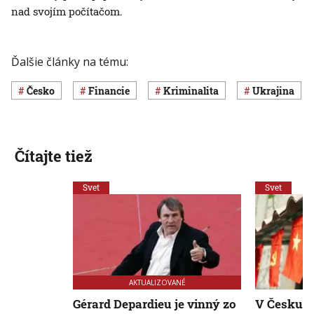
nad svojím počítačom.
Ďalšie články na tému:
Česko
Financie
Kriminalita
Ukrajina
Čítajte tiež
Svet
Svet
AKTUALIZOVANÉ
Gérard Depardieu je vinný zo
V Česku o