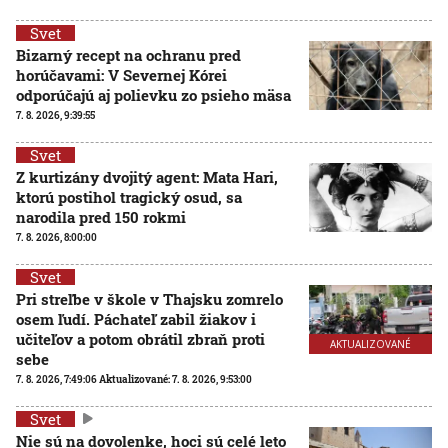
Svet
Bizarný recept na ochranu pred
horúčavami: V Severnej Kórei
odporúčajú aj polievku zo psieho mäsa
7. 8. 2026, 9:39:55
Svet
Z kurtizány dvojitý agent: Mata Hari,
ktorú postihol tragický osud, sa
narodila pred 150 rokmi
7. 8. 2026, 8:00:00
Svet
Pri streľbe v škole v Thajsku zomrelo
osem ľudí. Páchateľ zabil žiakov i
učiteľov a potom obrátil zbraň proti
AKTUALIZOVANÉ
sebe
7. 8. 2026, 7:49:06
Aktualizované:
7. 8. 2026, 9:53:00
Svet
Nie sú na dovolenke, hoci sú celé leto