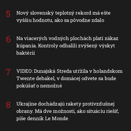
Nový slovenský teplotný rekord má ešte
vyššiu hodnotu, ako sa pôvodne zdalo
Na viacerých vodných plochách platí zákaz
kúpania. Kontroly odhalili zvýšený výskyt
baktérií
VIDEO: Dunajská Streda utŕžila v holandskom
Twente debakel, v domácej odvete sa bude
pokúšať o nemožné
Ukrajine dochádzajú rakety protivzdušnej
obrany. Má dve možnosti, ako situáciu riešiť,
píše denník Le Monde