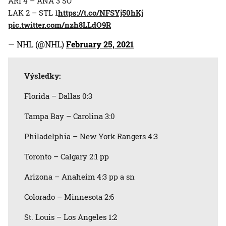
ARI 4 – ANA 3 SO
LAK 2 – STL 1
https://t.co/NFSYj50hKj
pic.twitter.com/nzh8LLdO9R
— NHL (@NHL)
February 25, 2021
Výsledky:
Florida – Dallas 0:3
Tampa Bay – Carolina 3:0
Philadelphia – New York Rangers 4:3
Toronto – Calgary 2:1 pp
Arizona – Anaheim 4:3 pp a sn
Colorado – Minnesota 2:6
St. Louis – Los Angeles 1:2