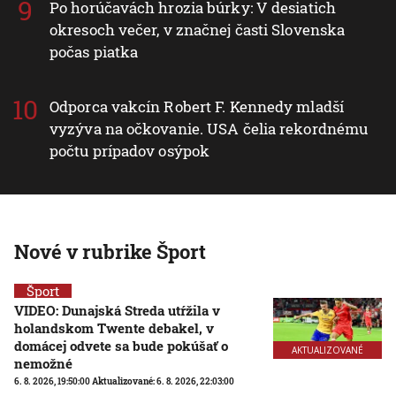
Po horúčavách hrozia búrky: V desiatich
okresoch večer, v značnej časti Slovenska
počas piatka
Odporca vakcín Robert F. Kennedy mladší
vyzýva na očkovanie. USA čelia rekordnému
počtu prípadov osýpok
Nové v rubrike Šport
Šport
VIDEO: Dunajská Streda utŕžila v
holandskom Twente debakel, v
domácej odvete sa bude pokúšať o
AKTUALIZOVANÉ
nemožné
6. 8. 2026, 19:50:00
Aktualizované:
6. 8. 2026, 22:03:00