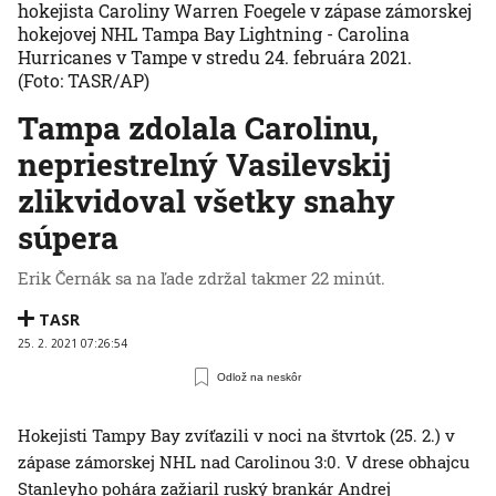
hokejista Caroliny Warren Foegele v zápase zámorskej
hokejovej NHL Tampa Bay Lightning - Carolina
Hurricanes v Tampe v stredu 24. februára 2021.
(Foto: TASR/AP)
Tampa zdolala Carolinu,
nepriestrelný Vasilevskij
zlikvidoval všetky snahy
súpera
Erik Černák sa na ľade zdržal takmer 22 minút.
TASR
25. 2. 2021 07:26:54
Odlož na neskôr
Hokejisti Tampy Bay zvíťazili v noci na štvrtok (25. 2.) v
zápase zámorskej NHL nad Carolinou 3:0. V drese obhajcu
Stanleyho pohára zažiaril ruský brankár Andrej