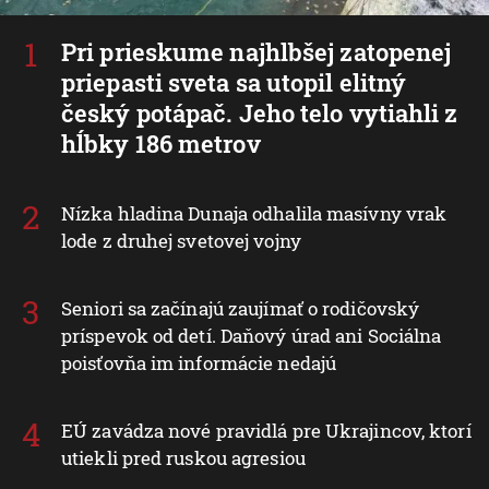
Pri prieskume najhlbšej zatopenej
priepasti sveta sa utopil elitný
český potápač. Jeho telo vytiahli z
hĺbky 186 metrov
Nízka hladina Dunaja odhalila masívny vrak
lode z druhej svetovej vojny
Seniori sa začínajú zaujímať o rodičovský
príspevok od detí. Daňový úrad ani Sociálna
poisťovňa im informácie nedajú
EÚ zavádza nové pravidlá pre Ukrajincov, ktorí
utiekli pred ruskou agresiou