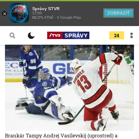
Správy STVR
ZOBRAZIŤ
STVR
BEZPLATNÉ - V Google Play
24
Brankár Tampy Andrej Vasilevskij (uprostred) a