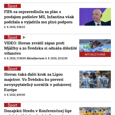
Šport
FIFA sa ospravedlnila za plán s
predajom podielov MS, Infantina však
podržala a vyjadrila mu plnú podporu
6. 8. 2026, 9:54:23
Šport
VIDEO: Slovan zvrátil zápas proti
Mjällby a zo Švédska si odnáša dôležité
víťazstvo
AKTUALIZOVANÉ
4. 8. 2026, 17:45:00
Aktualizované:
4. 8. 2026, 20:12:00
Šport
Slovan čaká ďalší krok za Ligou
majstrov. Vo Švédsku ho preverí
nevyspytateľný nováčik v pohárovej
Európe
4. 8. 2026, 8:00:00
Šport
Dunajskú Stredu v Konferenčnej lige