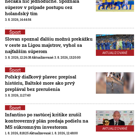
nečaká nič jednoduché. Spoznala
súperov v prípade postupu cez
holandský tím
3. 8. 2026, 14:44:54
Šport
Slovan spoznal ďalšiu možnú prekážku
v ceste za Ligou majstrov, vyhol sa
najťažším súperom
AKTUALIZOVANÉ
3. 8. 2026, 12:26:38
Aktualizované:
3. 8. 2026, 13:20:00
Šport
Poľský diaľkový plavec prepísal
históriu, Baltské more ako prvý
preplával bez prerušenia
3. 8. 2026, 11:27:40
Šport
Infantino po rastúcej kritike zrušil
kontroverzný plán predaja podielu na
MS súkromným investorom
AKTUALIZOVANÉ
1. 8. 2026, 8:18:25
Aktualizované:
1. 8. 2026, 12:48:00