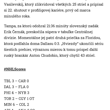
Vasilevskij, ktorý zlikvidoval všetkých 25 striel a pripísal
si 22. shutout v profiligovej kariére, prvý od marca
minulého roka.
Tampa, za ktorú odohral 21:36 minúty slovenský zadák
Erik Černák, preskočila súpera v tabuľke Centrálnej
divízie. Momentálne jej patrí druhá priečka za Floridou,
ktorá podľahla doma Dallasu 0:3. „Hviezdy“ ukončili sériu
šiestich prehier, výraznou mierou k tomu prispel ďalší
ruský brankár Anton Chudobin, ktorý chytil 43 striel.
#NHLScores
TBL 3 – CAR 0
DAL 3 – FLA 0
PHI 4 – NYR 3
TOR 2 – CGY 1 OT
MIN 6 – COL 2