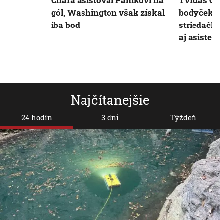
Chára asistoval Pánikovi na
Tvrďas Če
gól, Washington však získal
bodyčekov
iba bod
striedačke
aj asisten
Najčítanejšie
24 hodín
3 dni
Týždeň