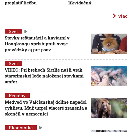
preplatiť liečbu
likvidačný
Viac
Svet
Stovky reštaurácií a kaviarní v
Hongkongu sprístupnili svoje
prevádzky aj pre psov
Svet
VIDEO: Pri brehoch Sicílie našli vrak
starorímskej lode naloženej stovkami
amfor
Regióny
Medveď vo Valčianskej doline napadol
cyklistu. Muž utrpel viaceré zranenia a
skončil v nemocnici
Ekonomika