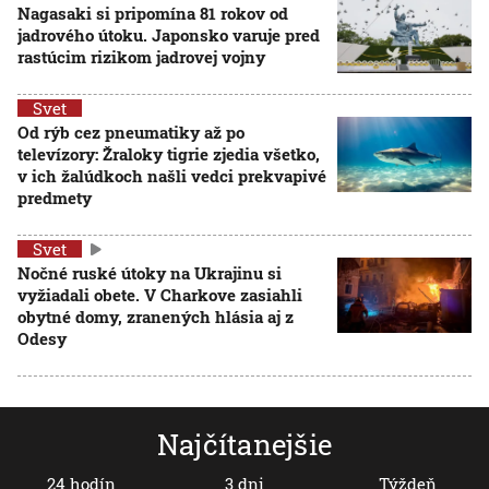
Nagasaki si pripomína 81 rokov od
jadrového útoku. Japonsko varuje pred
rastúcim rizikom jadrovej vojny
Svet
Od rýb cez pneumatiky až po
televízory: Žraloky tigrie zjedia všetko,
v ich žalúdkoch našli vedci prekvapivé
predmety
Svet
Nočné ruské útoky na Ukrajinu si
vyžiadali obete. V Charkove zasiahli
obytné domy, zranených hlásia aj z
Odesy
Najčítanejšie
24 hodín
3 dni
Týždeň