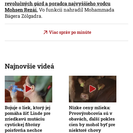
revolučných gárd a poradca najvyššieho vodcu
Mohsen Rezáí.
Vo funkcii nahradil Mohammada
Bágera Zólgadra.
Viac správ po minúte
Najnovšie videá
Bojuje o liek, ktorý jej
Nízke ceny mlieka:
pomáha žiť: Linde pre
Prvovýrobcovia sú v
zriedkavú mutáciu
obavách, ďalší pokles
cystickej fibrózy
cien by mohol byť pre
poisťovňa nechce
niektoré chovy