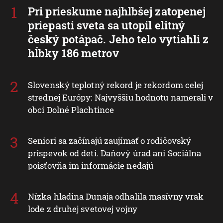
Pri prieskume najhlbšej zatopenej
priepasti sveta sa utopil elitný
český potápač. Jeho telo vytiahli z
hĺbky 186 metrov
Slovenský teplotný rekord je rekordom celej
strednej Európy: Najvyššiu hodnotu namerali v
obci Dolné Plachtince
Seniori sa začínajú zaujímať o rodičovský
príspevok od detí. Daňový úrad ani Sociálna
poisťovňa im informácie nedajú
Nízka hladina Dunaja odhalila masívny vrak
lode z druhej svetovej vojny