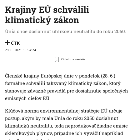
Krajiny EÚ schválili
klimatický zákon
Únia chce dosiahnuť uhlíkovú neutralitu do roku 2050.
ČTK
28. 6. 2021 15:54:24
Odlož na neskôr
Členské krajiny Európskej únie v pondelok (28. 6.)
formálne schválili takzvaný klimatický zákon, ktorý
stanovuje záväzné pravidlá pre dosiahnutie spoločných
emisných cieľov EÚ.
Kľúčová norma environmentálnej stratégie EÚ určuje
postup, akým by mala Únia do roku 2050 dosiahnuť
klimatickú neutralitu, teda neprodukovať žiadne emisie
skleníkových plynov, prípadne ich vyvážiť napríklad