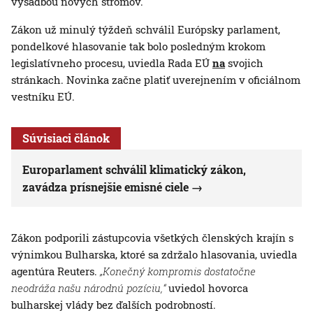
výsadbou nových stromov.
Zákon už minulý týždeň schválil Európsky parlament,
pondelkové hlasovanie tak bolo posledným krokom
legislatívneho procesu, uviedla Rada EÚ
na
svojich
stránkach. Novinka začne platiť uverejnením v oficiálnom
vestníku EÚ.
Súvisiaci článok
Europarlament schválil klimatický zákon,
zavádza prísnejšie emisné ciele
Zákon podporili zástupcovia všetkých členských krajín s
výnimkou Bulharska, ktoré sa zdržalo hlasovania, uviedla
agentúra Reuters.
„Konečný kompromis dostatočne
neodráža našu národnú pozíciu,“
uviedol hovorca
bulharskej vlády bez ďalších podrobností.