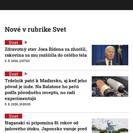
Nové v rubrike Svet
Svet
Zdravotný stav Joea Bidena sa zhoršil,
rakovina sa mu rozšírila do celého tela
9. 8. 2026, 11:07:22
Svet
Trdelník patrí k Maďarsku, aj keď jeho
pôvod je inde. Na Balatone ho pečú
podľa pôvodného receptu, no radi
experimentujú
9. 8. 2026, 10:00:00
Svet
Nagasaki si pripomína 81 rokov od
jadrového útoku. Japonsko varuje pred