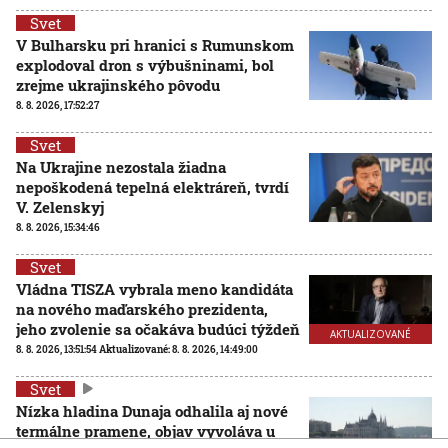
Svet
V Bulharsku pri hranici s Rumunskom
explodoval dron s výbušninami, bol
zrejme ukrajinského pôvodu
8. 8. 2026, 17:52:27
Svet
Na Ukrajine nezostala žiadna
nepoškodená tepelná elektráreň, tvrdí
V. Zelenskyj
8. 8. 2026, 15:34:46
Svet
Vládna TISZA vybrala meno kandidáta
na nového maďarského prezidenta,
jeho zvolenie sa očakáva budúci týždeň
AKTUALIZOVANÉ
8. 8. 2026, 13:51:54
Aktualizované:
8. 8. 2026, 14:49:00
Svet
Nízka hladina Dunaja odhalila aj nové
termálne pramene, objav vyvoláva u