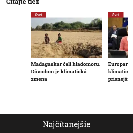
Čítajte tiež
Svet
Svet
Madagaskar čelí hladomoru.
Europarla
Dôvodom je klimatická
klimatick
zmena
prísnejšie
Najčítanejšie