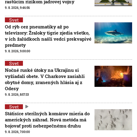
rastúcim rizikom jadrovej vojny
9. 8. 2026, 9:46:56
Svet
Od rýb cez pneumatiky až po
televízory: Žraloky tigrie zjedia všetko,
v ich žalúdkoch našli vedci prekvapivé
predmety
9. 8. 2026, 9:00:00
Svet
Nočné ruské útoky na Ukrajinu si
vyžiadali obete. V Charkove zasiahli
obytné domy, zranených hlásia aj z
Odesy
9. 8. 2026, 8:57:33
Svet
Státisíce sterilných komárov mieria do
amerických záhrad. Nová metóda má
bojovať proti nebezpečnému druhu
9. 8. 2026, 7:00:00