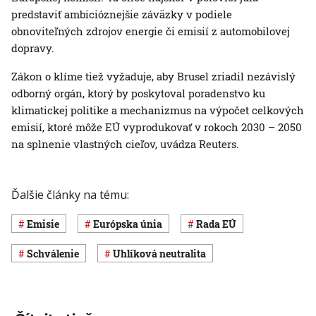
predstaviť ambicióznejšie záväzky v podiele
obnoviteľných zdrojov energie či emisií z automobilovej
dopravy.
Zákon o klíme tiež vyžaduje, aby Brusel zriadil nezávislý
odborný orgán, ktorý by poskytoval poradenstvo ku
klimatickej politike a mechanizmus na výpočet celkových
emisií, ktoré môže EÚ vyprodukovať v rokoch 2030 – 2050
na splnenie vlastných cieľov, uvádza Reuters.
Ďalšie články na tému:
Emisie
Európska únia
Rada EÚ
schválenie
uhlíková neutralita