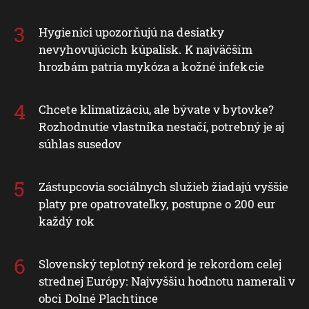
Hygienici upozorňujú na desiatky
nevyhovujúcich kúpalísk. K najväčším
hrozbám patria mykóza a kožné infekcie
Chcete klimatizáciu, ale bývate v bytovke?
Rozhodnutie vlastníka nestačí, potrebný je aj
súhlas susedov
Zástupcovia sociálnych služieb žiadajú vyššie
platy pre opatrovateľky, postupne o 200 eur
každý rok
Slovenský teplotný rekord je rekordom celej
strednej Európy: Najvyššiu hodnotu namerali v
obci Dolné Plachtince