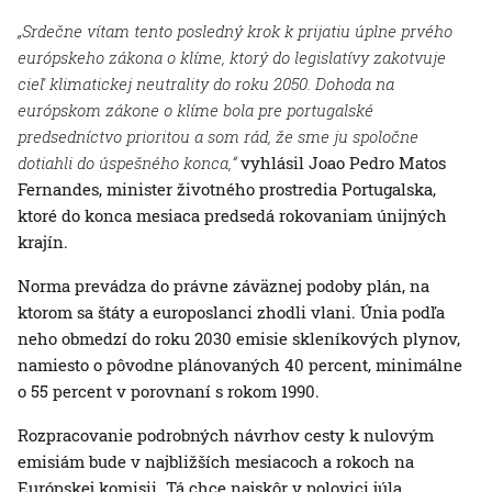
„Srdečne vítam tento posledný krok k prijatiu úplne prvého
európskeho zákona o klíme, ktorý do legislatívy zakotvuje
cieľ klimatickej neutrality do roku 2050. Dohoda na
európskom zákone o klíme bola pre portugalské
predsedníctvo prioritou a som rád, že sme ju spoločne
dotiahli do úspešného konca,“
vyhlásil Joao Pedro Matos
Fernandes, minister životného prostredia Portugalska,
ktoré do konca mesiaca predsedá rokovaniam únijných
krajín.
Norma prevádza do právne záväznej podoby plán, na
ktorom sa štáty a europoslanci zhodli vlani. Únia podľa
neho obmedzí do roku 2030 emisie skleníkových plynov,
namiesto o pôvodne plánovaných 40 percent, minimálne
o 55 percent v porovnaní s rokom 1990.
Rozpracovanie podrobných návrhov cesty k nulovým
emisiám bude v najbližších mesiacoch a rokoch na
Európskej komisii. Tá chce najskôr v polovici júla