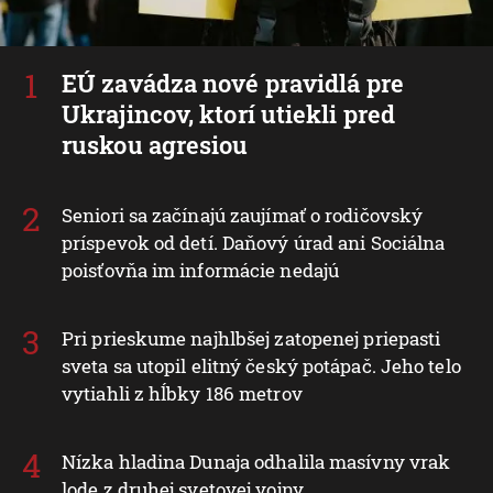
EÚ zavádza nové pravidlá pre
Ukrajincov, ktorí utiekli pred
ruskou agresiou
Seniori sa začínajú zaujímať o rodičovský
príspevok od detí. Daňový úrad ani Sociálna
poisťovňa im informácie nedajú
Pri prieskume najhlbšej zatopenej priepasti
sveta sa utopil elitný český potápač. Jeho telo
vytiahli z hĺbky 186 metrov
Nízka hladina Dunaja odhalila masívny vrak
lode z druhej svetovej vojny