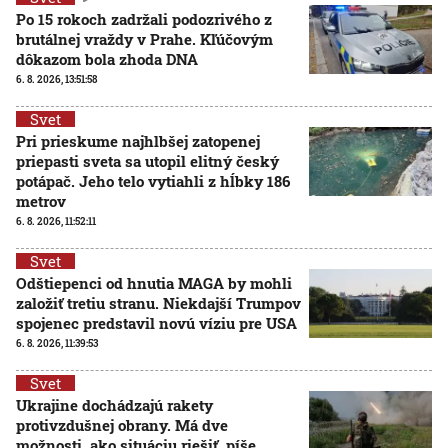
Po 15 rokoch zadržali podozrivého z
brutálnej vraždy v Prahe. Kľúčovým
dôkazom bola zhoda DNA
6. 8. 2026, 13:51:58
Svet
Pri prieskume najhlbšej zatopenej
priepasti sveta sa utopil elitný český
potápač. Jeho telo vytiahli z hĺbky 186
metrov
6. 8. 2026, 11:52:11
Svet
Odštiepenci od hnutia MAGA by mohli
založiť tretiu stranu. Niekdajší Trumpov
spojenec predstavil novú víziu pre USA
6. 8. 2026, 11:39:53
Svet
Ukrajine dochádzajú rakety
protivzdušnej obrany. Má dve
možnosti, ako situáciu riešiť, píše