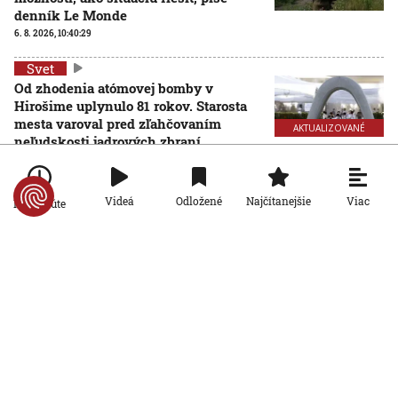
denník Le Monde
6. 8. 2026, 10:40:29
Svet
Od zhodenia atómovej bomby v
Hirošime uplynulo 81 rokov. Starosta
mesta varoval pred zľahčovaním
AKTUALIZOVANÉ
neľudskosti jadrových zbraní
6. 8. 2026, 10:39:25
Aktualizované:
6. 8. 2026, 13:10:00
Svet
Viac
Videá
Odložené
Najčítanejšie
Po minúte
Dron s výbušninami, ktorý našli na
letisku, predstavuje novú úroveň
nebezpečenstva, tvrdí nemecký
minister vnútra
6. 8. 2026, 10:17:42
Svet
Pri ruskom bombardovaní Charkovskej
oblasti zahynuli traja ľudia. Rusko hlási
obeť po ukrajinskom dronovom útoku
6. 8. 2026, 7:54:40