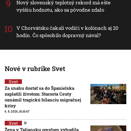
Nový slovenský teplotný rekord má ešte
vyššiu hodnotu, ako sa pôvodne zdalo
V Chorvátsku čakali vodiči v kolónach aj 20
hodín. Čo spôsobilo dopravný nával?
Nové v rubrike Svet
Svet
Za snahu dostať sa do Španielska
zaplatili životom: Starosta Ceuty
oznámil tragickú bilanciu migračnej
krízy
6. 8. 2026, 16:16:47
Svet
Žena v Taliansku omylom vyhodila