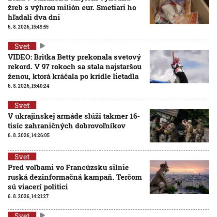
žreb s výhrou milión eur. Smetiari ho
hľadali dva dni
6. 8. 2026, 15:49:55
Svet
VIDEO: Britka Betty prekonala svetový
rekord. V 97 rokoch sa stala najstaršou
ženou, ktorá kráčala po krídle lietadla
6. 8. 2026, 15:40:24
Svet
V ukrajinskej armáde slúži takmer 16-
tisíc zahraničných dobrovoľníkov
6. 8. 2026, 14:26:05
Svet
Pred voľbami vo Francúzsku silnie
ruská dezinformačná kampaň. Terčom
sú viacerí politici
6. 8. 2026, 14:21:27
Svet