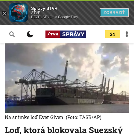
Správy STVR
ZOBRAZIŤ
STVR
BEZPLATNÉ - V Google Play
24
Na snímke loď Ever Given.
(Foto: TASR/AP)
Loď, ktorá blokovala Suezský