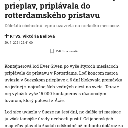
prieplav, priplávala do
rotterdamského prístavu
Dôležitú obchodnú tepnu uzavrela na niekoľko mesiacov.
RTVS
,
Viktória Bellová
29. 7. 2021 22:41:00
Odlož na neskôr
Kontajnerová loď Ever Given po vyše štyroch mesiacoch
priplávala do prístavu v Rotterdame. Loď koncom marca
uviazla v Suezskom prieplave a 6 dní blokovala premávku
na jednej z najrušnejších vodných ciest na svete. Teraz z
nej vyložili vyše 15 000 kontajnerov s rôznorodým
tovarom, ktorý putoval z Ázie.
Loď síce uviazla v Sueze na šesť dní, no ďalšie tri mesiace
ju však tamojšie úrady nechceli pustiť. Od japonských
majiteľov plavidla žiadali odškodné až miliardu dolárov za