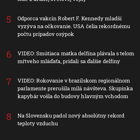
Odporca vakcín Robert F. Kennedy mladší
vyzýva na očkovanie. USA čelia rekordnému
počtu prípadov osýpok
VIDEO: Smútiaca matka delfína plávala s telom
mŕtveho mláďaťa, pridali sa ďalšie delfíny
VIDEO: Rokovanie v brazílskom regionálnom
parlamente prerušila milá návšteva. Skupinka
kapybár vošla do budovy hlavným vchodom
Na Slovensku padol nový absolútny rekord
teploty vzduchu