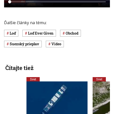
Ďalšie články na tému:
loď
loď Ever Given
obchod
Suezský prieplav
Video
Čítajte tiež
Svet
Svet