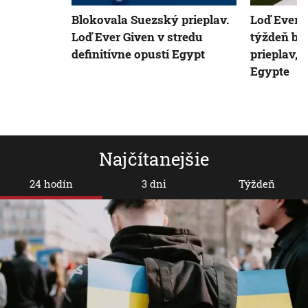
Blokovala Suezský prieplav.
Loď Ever 
Loď Ever Given v stredu
týždeň bl
definitívne opustí Egypt
prieplav, 
Egypte
Najčítanejšie
24 hodín
3 dni
Týždeň