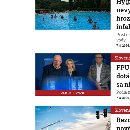
Hygi
nevy
hroz
infe
Pred n
vody.
7. 8. 2026,
Sloven
FPU 
dotá
sa n
Podľa 
AKTUALIZOVANÉ
7. 8. 2026,
Sloven
Rezo
nové