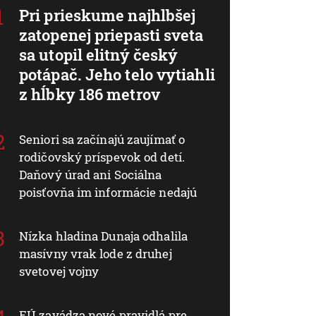
Pri prieskume najhlbšej
zatopenej priepasti sveta
sa utopil elitný český
potápač. Jeho telo vytiahli
z hĺbky 186 metrov
Seniori sa začínajú zaujímať o
rodičovský príspevok od detí.
Daňový úrad ani Sociálna
poisťovňa im informácie nedajú
Nízka hladina Dunaja odhalila
masívny vrak lode z druhej
svetovej vojny
EÚ zavádza nové pravidlá pre