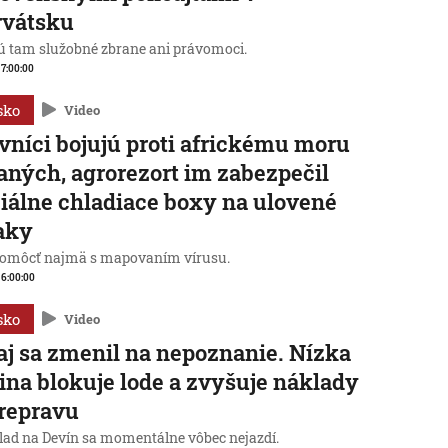
rvátsku
 tam služobné zbrane ani právomoci.
, 7:00:00
sko
Video
vníci bojujú proti africkému moru
aných, agrorezort im zabezpečil
iálne chladiace boxy na ulovené
aky
omôcť najmä s mapovaním vírusu.
, 6:00:00
sko
Video
j sa zmenil na nepoznanie. Nízka
ina blokuje lode a zvyšuje náklady
repravu
lad na Devín sa momentálne vôbec nejazdí.