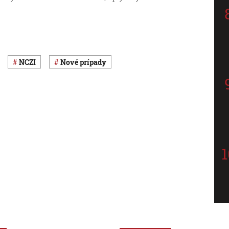
NCZI
nové prípady