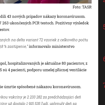
Foto: TASR
tvrdili 43 nových prípadov nákazy koronavírusom.
o 7 263 ukončených PCR testoch. Pozitívny výsledok
estov.
vaných na delta variant 72 vzoriek z celkového počtu
,8 % zastúpenie,“
informovalo ministerstvo
ol, hospitalizovaných je aktuálne 80 pacientov, z
 sú 4 pacienti, podporu umelej pľúcnej ventilácie
lšie úmrtie spôsobené nákazou koronavírusom.
kou vakcíny je 2 233 282 za predchádzajúci deň
ny už dostalo 1 915 535 ľudí, uplynulý deň sa