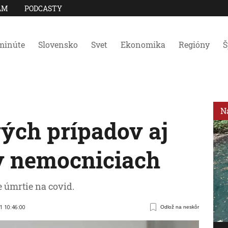
AM
PODCASTY
minúte
Slovensko
Svet
Ekonomika
Regióny
Š
N
vých prípadov aj
 v nemocniciach
e úmrtie na covid.
21 10:46:00
Odlož na neskôr