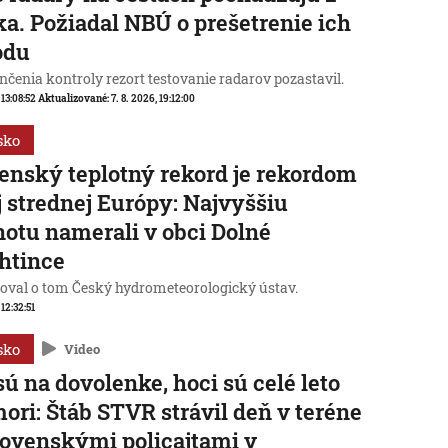
a. Požiadal NBÚ o prešetrenie ich
odu
čenia kontroly rezort testovanie radarov pozastavil.
 13:08:52
Aktualizované:
7. 8. 2026, 19:12:00
sko
enský teplotný rekord je rekordom
j strednej Európy: Najvyššiu
otu namerali v obci Dolné
htince
oval o tom Český hydrometeorologický ústav.
 12:32:51
sko
Video
sú na dovolenke, hoci sú celé leto
mori: Štáb STVR strávil deň v teréne
lovenskými policajtami v