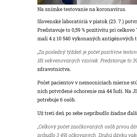
Na snímke testovanie na koronavírus.
Slovenské laboratóriá v piatok (23. 7.) po
Predstavuje to 0,59 % pozitivitu pri celkov
mali 4 z 10 540 vykonaných antigénových t
„Za posledný týždeň je počet pozitívne testo
181 sekvenovaných vzoriek. Predstavuje to 39
zdravotníctva.
Počet pacientov v nemocniciach mierne stúp
nich potvrdené ochorenie má 44 ľudí. Na JIS
potrebuje 6 osôb.
Už tretí deň po sebe nepribudlo žiadne ďa
„Celkový počet zaočkovaných osôb prvou dáv
pribudlo 3 491 očkovaných. Druhú dávku vakcí