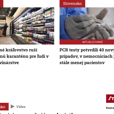
Slovensko
AKTUALIZOVANÉ
né kráľovstvo ruší
PCR testy potvrdili 40 no
nú karanténu pre ľudí v
prípadov, v nemocniciach 
vinárstve
stále menej pacientov
sko
Video
Konta