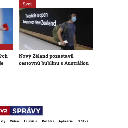
Svet
Slovensko
vých
Nový Zéland pozastavil
Hygienici u
je
cestovnú bublinu s Austráliou
desiatky ne
kúpalísk. K
patria mykó
kty
Videá
Televízia
Rozhlas
Aplikácie
O STVR