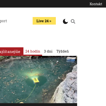
Kontakt
port
Live 24
24 hodín
3 dni
Týždeň
ajčítanejšie