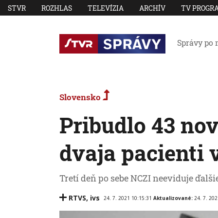
STVR
ROZHLAS
TELEVÍZIA
ARCHÍV
TV PROGR
Správy po 
Slovensko
Pribudlo 43 no
dvaja pacienti
Tretí deň po sebe NCZI neeviduje ďalši
RTVS
,
ivs
24. 7. 2021 10:15:31
Aktualizované:
24. 7. 20