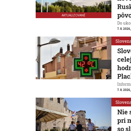
Rusk
pôv
AKTUALIZOVANÉ
Do ukon
7. 8. 2026,
Sloven
Slov
cele
hodn
Plac
Inform
7. 8. 2026,
Sloven
Nie 
pri 
so s