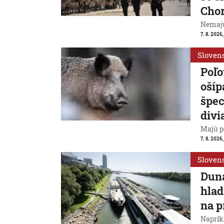
Cho
Nemajú
7. 8. 2026
Sloven
Poľo
ošíp
špec
divi
Majú p
7. 8. 2026
Sloven
Duna
hlad
na p
Naprík