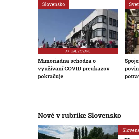
Slovensko
Svet
AKTUALIZOVANÉ
Mimoriadna schôdza o
Spoje
využívaní COVID preukazov
povin
pokračuje
potra
Nové v rubrike Slovensko
Sloven