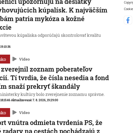
enici upozorňujú na desiatky
Copyri
hovujúcich kúpalísk. K najväčším
Cookie
bám patria mykóza a kožné
kcie
ávštevou kúpaliska odporúčajú skontrolovať kvalitu
 19:10:36
sko
Video
zverejnil zoznam poberateľov
cií. Tí tvrdia, že čísla nesedia a fond
ím snaží prekryť škandály
ministerky kultúry bolo zverejnenie zoznamu správne.
 18:15:46
Aktualizované:
7. 8. 2026, 19:29:00
sko
Video
rt vnútra odmieta tvrdenia PS, že
 radary na cestách pochádzajú z