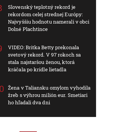
Slovenský teplotný rekord je
rekordom celej strednej Európy:
Najvyššiu hodnotu namerali v obci
Dolné Plachtince
VIDEO: Britka Betty prekonala
svetový rekord. V 97 rokoch sa
stala najstaršou ženou, ktorá
kráčala po krídle lietadla
Žena v Taliansku omylom vyhodila
žreb s výhrou milión eur. Smetiari
ho hľadali dva dni