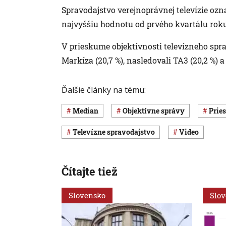
Spravodajstvo verejnoprávnej televízie ozna
najvyššiu hodnotu od prvého kvartálu roku
V prieskume objektívnosti televízneho sp
Markíza (20,7 %), nasledovali TA3 (20,2 %) a
Ďalšie články na tému:
Median
objektívne správy
pri
televízne spravodajstvo
Video
Čítajte tiež
Slovensko
Slo