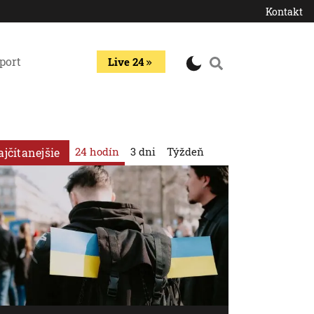
Kontakt
port
Live 24
24 hodín
3 dni
Týždeň
ajčítanejšie