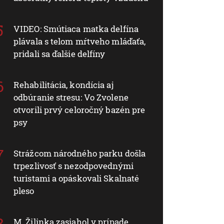
VIDEO: Smútiaca matka delfína
plávala s telom mŕtveho mláďaťa,
pridali sa ďalšie delfíny
Rehabilitácia, kondícia aj
odbúranie stresu: Vo Zvolene
otvorili prvý celoročný bazén pre
psy
Strážcom národného parku došla
trpezlivosť s nezodpovednými
turistami a opáskovali Skalnaté
pleso
M. Žilinka zasiahol v prípade