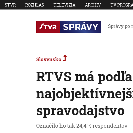
STVR
ROZHLAS
TELEVÍZIA
ARCHÍV
TV PROGR
Správy po 
Slovensko
RTVS má podľa
najobjektívnejš
spravodajstvo
Označilo ho tak 24,4 % respondentov.