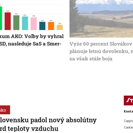
kum AKO: Voľby by vyhral
Vyše 60 percent Slovákov
SD, nasleduje SaS a Smer-
plánuje letnú dovolenku,
sa však stále boja
sko
Konta
lovensku padol nový absolútny
Copyri
rd teploty vzduchu
Cookie