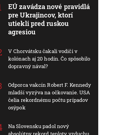
EÚ zavádza nové pravidlá
pre Ukrajincov, ktorí
utiekli pred ruskou
agresiou
V Chorvátsku čakali vodiči v
kolónach aj 20 hodín. Čo spôsobilo
dopravný nával?
Odporca vakcín Robert F. Kennedy
mladší vyzýva na očkovanie. USA
čelia rekordnému počtu prípadov
osýpok
Na Slovensku padol nový
absolútny rekord teploty vzduchu