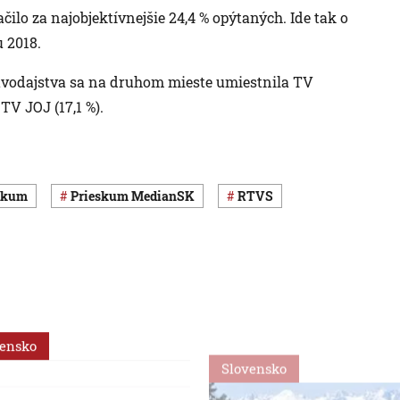
čilo za najobjektívnejšie 24,4 % opýtaných. Ide tak o
 2018.
ravodajstva sa na druhom mieste umiestnila TV
 TV JOJ (17,1 %).
eskum
prieskum MedianSK
RTVS
vensko
Slovensko