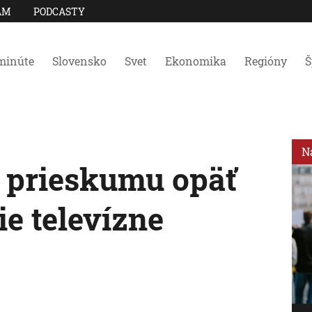
AM
PODCASTY
minúte
Slovensko
Svet
Ekonomika
Regióny
Š
N
 prieskumu opäť
ie televízne