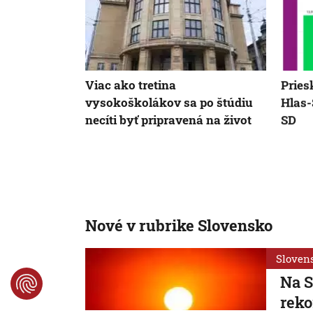
Viac ako tretina
Pries
vysokoškolákov sa po štúdiu
Hlas-
necíti byť pripravená na život
SD
Nové v rubrike Slovensko
Sloven
Na S
reko