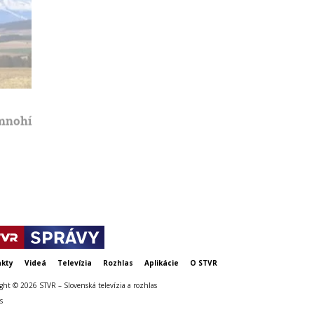
Podľa prieskumu až polovica
Na Slovensk
 mnohí
učiteľov zvažuje odchod zo
absolútny re
zamestnania
vzduchu
kty
Videá
Televízia
Rozhlas
Aplikácie
O STVR
ght © 2026 STVR – Slovenská televízia a rozhlas
s