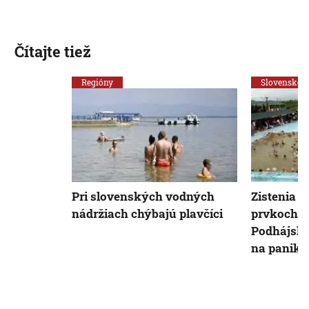
Čítajte tiež
Regióny
Slovensko
Pri slovenských vodných
Zistenia o
nádržiach chýbajú plavčíci
prvkoch v
Podhájske
na paniku