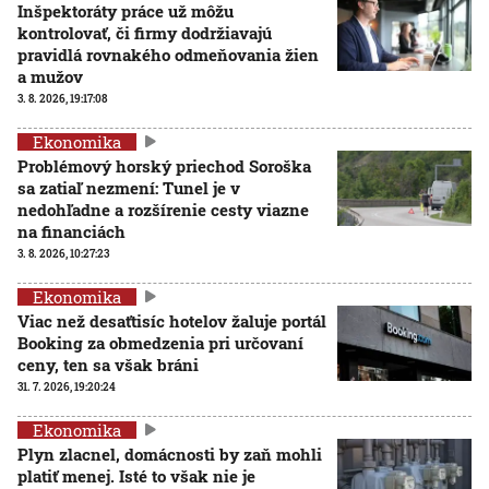
Inšpektoráty práce už môžu
kontrolovať, či firmy dodržiavajú
pravidlá rovnakého odmeňovania žien
a mužov
3. 8. 2026, 19:17:08
Ekonomika
Problémový horský priechod Soroška
sa zatiaľ nezmení: Tunel je v
nedohľadne a rozšírenie cesty viazne
na financiách
3. 8. 2026, 10:27:23
Ekonomika
Viac než desaťtisíc hotelov žaluje portál
Booking za obmedzenia pri určovaní
ceny, ten sa však bráni
31. 7. 2026, 19:20:24
Ekonomika
Plyn zlacnel, domácnosti by zaň mohli
platiť menej. Isté to však nie je