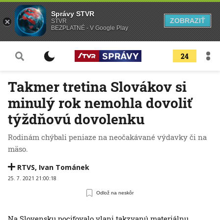
Správy STVR
ZOBRAZIŤ
STVR
BEZPLATNÉ - V Google Play
24
Takmer tretina Slovákov si
minulý rok nemohla dovoliť
týždňovú dovolenku
Rodinám chýbali peniaze na neočakávané výdavky či na
mäso.
RTVS
,
Ivan Tománek
25. 7. 2021 21:00:18
Odlož na neskôr
Na Slovensku pociťovalo vlani takzvanú materiálnu