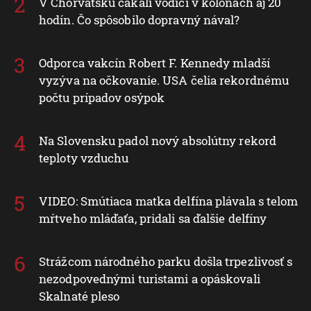
V Chorvátsku čakali vodiči v kolónach aj 20
hodín. Čo spôsobilo dopravný nával?
Odporca vakcín Robert F. Kennedy mladší
vyzýva na očkovanie. USA čelia rekordnému
počtu prípadov osýpok
Na Slovensku padol nový absolútny rekord
teploty vzduchu
VIDEO: Smútiaca matka delfína plávala s telom
mŕtveho mláďaťa, pridali sa ďalšie delfíny
Strážcom národného parku došla trpezlivosť s
nezodpovednými turistami a opáskovali
Skalnaté pleso