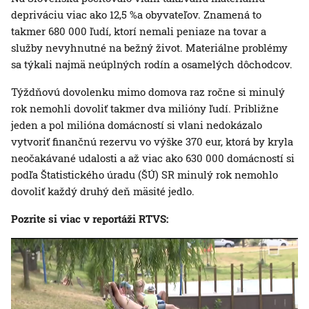
depriváciu viac ako 12,5 %a obyvateľov. Znamená to
takmer 680 000 ľudí, ktorí nemali peniaze na tovar a
služby nevyhnutné na bežný život. Materiálne problémy
sa týkali najmä neúplných rodín a osamelých dôchodcov.
Týždňovú dovolenku mimo domova raz ročne si minulý
rok nemohli dovoliť takmer dva milióny ľudí. Približne
jeden a pol milióna domácností si vlani nedokázalo
vytvoriť finančnú rezervu vo výške 370 eur, ktorá by kryla
neočakávané udalosti a až viac ako 630 000 domácností si
podľa Štatistického úradu (ŠÚ) SR minulý rok nemohlo
dovoliť každý druhý deň mäsité jedlo.
Pozrite si viac v reportáži RTVS: