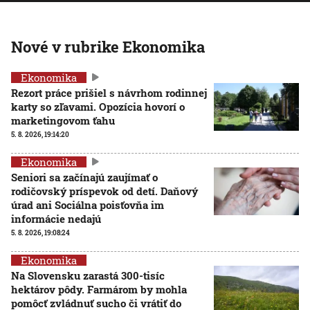
Nové v rubrike Ekonomika
Ekonomika
Rezort práce prišiel s návrhom rodinnej
karty so zľavami. Opozícia hovorí o
marketingovom ťahu
5. 8. 2026, 19:14:20
Ekonomika
Seniori sa začínajú zaujímať o
rodičovský príspevok od detí. Daňový
úrad ani Sociálna poisťovňa im
informácie nedajú
5. 8. 2026, 19:08:24
Ekonomika
Na Slovensku zarastá 300-tisíc
hektárov pôdy. Farmárom by mohla
pomôcť zvládnuť sucho či vrátiť do