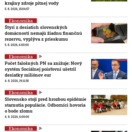
krajiny zdroje pitnej vody
5. 8. 2026, 15:04:57
Ekonomika
Štyri z desiatich slovenských
domácností nemajú žiadnu finančnú
rezervu, vyplýva z prieskumu
5. 8. 2026, 6:00:00
Ekonomika
Počet falošných PN sa znižuje: Nový
systém Sociálnej poisťovni ušetril
desiatky miliónov eur
4. 8. 2026, 19:11:30
Ekonomika
Slovensko stojí pred hrozbou epidémie
starnutia populácie. Odborníci hovoria
o bode zlomu
4. 8. 2026, 6:00:00
Ekonomika