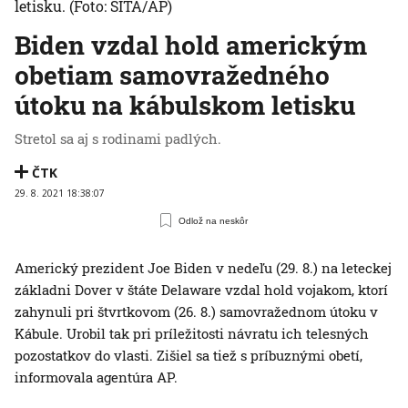
letisku.
(Foto: SITA/AP)
Biden vzdal hold americkým
obetiam samovražedného
útoku na kábulskom letisku
Stretol sa aj s rodinami padlých.
ČTK
29. 8. 2021 18:38:07
Odlož na neskôr
Americký prezident Joe Biden v nedeľu (29. 8.) na leteckej
základni Dover v štáte Delaware vzdal hold vojakom, ktorí
zahynuli pri štvrtkovom (26. 8.) samovražednom útoku v
Kábule. Urobil tak pri príležitosti návratu ich telesných
pozostatkov do vlasti. Zišiel sa tiež s príbuznými obetí,
informovala agentúra AP.