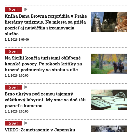
Svet
Kniha Dana Browna rozprúdila v Prahe
literárny turizmus. Na miesta sa prišla
pozrieť aj najväčšia streamovacia
služba
8. 8. 2026, 9:00:00
Svet
Na Sicílii končia turistami obľúbené
konské povozy. Po rokoch kritiky za
hrozné podmienky sa stratia z ulíc
8. 8. 2026, 8:00:00
Svet
Brno ukrýva pod zemou tajomný
zážitkový labyrint. My sme sa doň išli
pozrieť s kamerou
8. 8. 2026, 7:00:00
Svet
VIDEO: Zemetrasenie v Japonsku