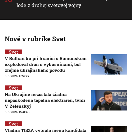
lode z druhej svetovej vojny
Nové v rubrike Svet
Svet
V Bulharsku pri hranici s Rumunskom
explodoval dron s výbušninami, bol
zrejme ukrajinského pôvodu
8. 8. 2026, 17:52:27
Svet
Na Ukrajine nezostala žiadna
nepoškodená tepelná elektráreň, tvrdí
V. Zelenskyj
8. 8. 2026, 15:34:46
Svet
Vládna TISZA vybrala meno kandidáta