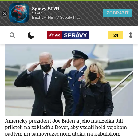
Správy STVR
ZOBRAZIŤ
STVR
BEZPLATNÉ - V Google Play
24
Americký prezident Joe Biden a jeho manželka Jill
prileteli na základňu Dover, aby vzdali hold vojakom
padlým pri samovražednom útoku na kábulskom