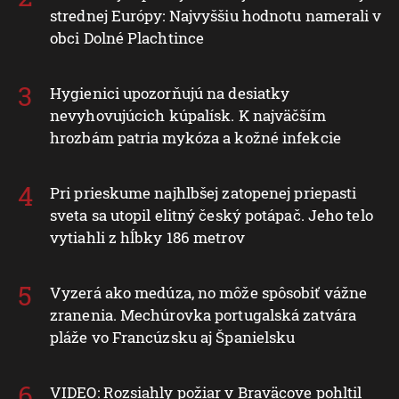
strednej Európy: Najvyššiu hodnotu namerali v
obci Dolné Plachtince
Hygienici upozorňujú na desiatky
nevyhovujúcich kúpalísk. K najväčším
hrozbám patria mykóza a kožné infekcie
Pri prieskume najhlbšej zatopenej priepasti
sveta sa utopil elitný český potápač. Jeho telo
vytiahli z hĺbky 186 metrov
Vyzerá ako medúza, no môže spôsobiť vážne
zranenia. Mechúrovka portugalská zatvára
pláže vo Francúzsku aj Španielsku
VIDEO: Rozsiahly požiar v Braväcove pohltil