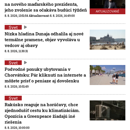
na nového maďarského prezidenta,
jeho zvolenie sa očakáva budúci týždeň
AKTUALIZOVANÉ
8. 8. 2026, 13:51:54
Aktualizované:
8. 8. 2026, 14:49:00
Svet
Nízka hladina Dunaja odhalila aj nové
termálne pramene, objav vyvoláva u
vedcov aj obavy
8. 8. 2026, 11:30:31
Svet
Podvodné ponuky ubytovania v
Chorvátsku: Pár kliknutí na internete a
môžete prísť o peniaze aj dovolenku
8. 8. 2026, 10:51:49
Svet
Rakúsko reaguje na horúčavy, chce
zjednodušiť cestu ku klimatizáciám.
Opozícia a Greenpeace žiadajú iné
riešenia
8. 8. 2026, 10:00:00