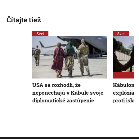
Čítajte tiež
Svet
Svet
USA sa rozhodli, že
Kábulom o
neponechajú v Kábule svoje
explózia, 
diplomatické zastúpenie
proti isla