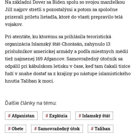
Na základni Dover sa Biden spolu so svojou manželkou
Jill najprv stretli s pozostalými a potom sa spoločne
prizerali príletu lietadla, ktoré do vlasti prepravilo telá
vojakov.
Pri atentáte, ku ktorému sa prihlásila teroristická
organizácia Islamský štát-Chorásán, zahynulo 13
príslušníkov americkej armády a podľa miestnych médií
tiež najmenej 169 Afgancov. Samovražedný útočník sa
odpálil pri kábulskom letisku v čase, keď tam čakali tisíce
ľudí v snahe dostať sa z krajiny po nástupe islamistického
hnutia Taliban k moci.
Ďalšie články na tému:
Afganistan
explózia
Islamský štát
obete
samovražedný útok
Taliban