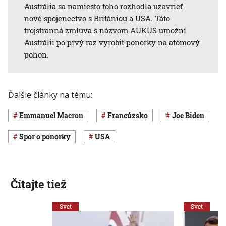
Austrália sa namiesto toho rozhodla uzavrieť
nové spojenectvo s Britániou a USA. Táto
trojstranná zmluva s názvom AUKUS umožní
Austrálii po prvý raz vyrobiť ponorky na atómový
pohon.
Ďalšie články na tému:
Emmanuel Macron
Francúzsko
Joe Biden
spor o ponorky
USA
Čítajte tiež
Svet
Svet