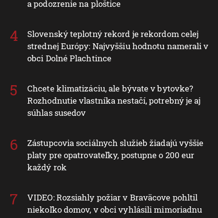
a podozrenie na ploštice
Slovenský teplotný rekord je rekordom celej
strednej Európy: Najvyššiu hodnotu namerali v
obci Dolné Plachtince
Chcete klimatizáciu, ale bývate v bytovke?
Rozhodnutie vlastníka nestačí, potrebný je aj
súhlas susedov
Zástupcovia sociálnych služieb žiadajú vyššie
platy pre opatrovateľky, postupne o 200 eur
každý rok
VIDEO: Rozsiahly požiar v Braväcove pohltil
niekoľko domov, v obci vyhlásili mimoriadnu