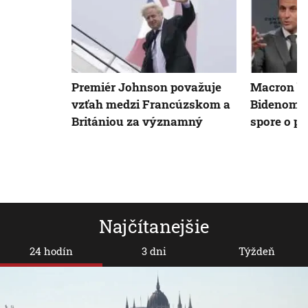
Premiér Johnson považuje
Macron bu
vzťah medzi Francúzskom a
Bidenom o
Britániou za významný
spore o p
Najčítanejšie
24 hodín
3 dni
Týždeň