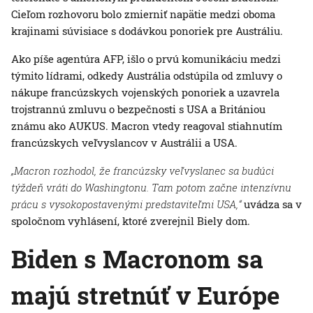
Cieľom rozhovoru bolo zmierniť napätie medzi oboma
krajinami súvisiace s dodávkou ponoriek pre Austráliu.
Ako píše agentúra AFP, išlo o prvú komunikáciu medzi
týmito lídrami, odkedy Austrália odstúpila od zmluvy o
nákupe francúzskych vojenských ponoriek a uzavrela
trojstrannú zmluvu o bezpečnosti s USA a Britániou
známu ako AUKUS. Macron vtedy reagoval stiahnutím
francúzskych veľvyslancov v Austrálii a USA.
„Macron rozhodol, že francúzsky veľvyslanec sa budúci
týždeň vráti do Washingtonu. Tam potom začne intenzívnu
prácu s vysokopostavenými predstaviteľmi USA,“
uvádza sa v
spoločnom vyhlásení, ktoré zverejnil Biely dom.
Biden s Macronom sa
majú stretnúť v Európe