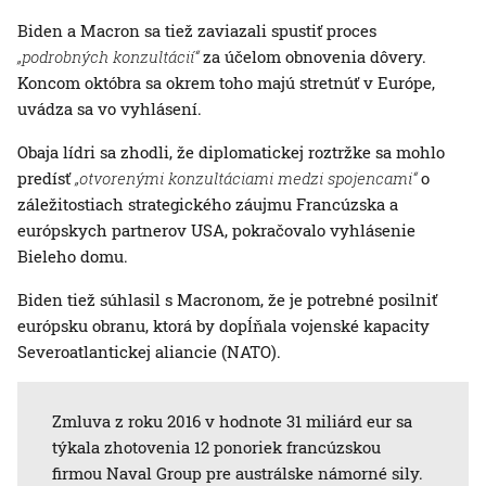
Biden a Macron sa tiež zaviazali spustiť proces
„podrobných konzultácií“
za účelom obnovenia dôvery.
Koncom októbra sa okrem toho majú stretnúť v Európe,
uvádza sa vo vyhlásení.
Obaja lídri sa zhodli, že diplomatickej roztržke sa mohlo
predísť
„otvorenými konzultáciami medzi spojencami“
o
záležitostiach strategického záujmu Francúzska a
európskych partnerov USA, pokračovalo vyhlásenie
Bieleho domu.
Biden tiež súhlasil s Macronom, že je potrebné posilniť
európsku obranu, ktorá by dopĺňala vojenské kapacity
Severoatlantickej aliancie (NATO).
Zmluva z roku 2016 v hodnote 31 miliárd eur sa
týkala zhotovenia 12 ponoriek francúzskou
firmou Naval Group pre austrálske námorné sily.