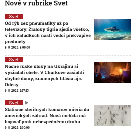
Nové v rubrike Svet
Svet
Od rýb cez pneumatiky až po
televízory: Žraloky tigrie zjedia všetko,
v ich žalúdkoch našli vedci prekvapivé
predmety
9. 8. 2026, 9:00:00
Svet
Nočné ruské útoky na Ukrajinu si
vyžiadali obete. V Charkove zasiahli
obytné domy, zranených hlásia aj z
Odesy
9. 8. 2026, 8:57:33
Svet
Státisíce sterilných komárov mieria do
amerických záhrad. Nová metóda má
bojovať proti nebezpečnému druhu
9. 8. 2026, 7:00:00