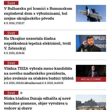
Svet
V Bulharsku pri hranici s Rumunskom
explodoval dron s výbušninami, bol
zrejme ukrajinského pôvodu
8. 8. 2026, 17:52:27
Svet
Na Ukrajine nezostala žiadna
nepoškodená tepelná elektráreň, tvrdí
V. Zelenskyj
8. 8. 2026, 15:34:46
Svet
Vládna TISZA vybrala meno kandidáta
na nového maďarského prezidenta,
jeho zvolenie sa očakáva budúci týždeň
AKTUALIZOVANÉ
8. 8. 2026, 13:51:54
Aktualizované:
8. 8. 2026, 14:49:00
Svet
Nízka hladina Dunaja odhalila aj nové
termálne pramene, objav vyvoláva u
vedcov aj obavy