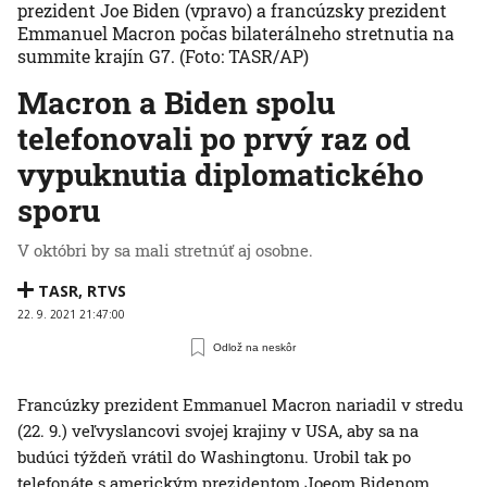
prezident Joe Biden (vpravo) a francúzsky prezident
Emmanuel Macron počas bilaterálneho stretnutia na
summite krajín G7.
(Foto: TASR/AP)
Macron a Biden spolu
telefonovali po prvý raz od
vypuknutia diplomatického
sporu
V októbri by sa mali stretnúť aj osobne.
TASR
,
RTVS
22. 9. 2021 21:47:00
Odlož na neskôr
Francúzky prezident Emmanuel Macron nariadil v stredu
(22. 9.) veľvyslancovi svojej krajiny v USA, aby sa na
budúci týždeň vrátil do Washingtonu. Urobil tak po
telefonáte s americkým prezidentom Joeom Bidenom.