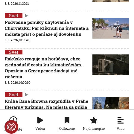
8. 8. 2026, 11:30:31
Svet
Podvodné ponuky ubytovania v
Chorvátsku: Pár kliknutí na internete a
môžete prísť o peniaze aj dovolenku
8. 8. 2026, 10:51:49
Svet
Rakúsko reaguje na horúčavy, chce
zjednodušiť cestu ku klimatizáciám.
Opozícia a Greenpeace žiadajú iné
riešenia
8. 8. 2026, 10:00:00
Svet
Kniha Dana Browna rozprúdila v Prahe
literárny turizmus. Na miesta sa prišla
pozrieť aj najväčšia streamovacia
služba
8. 8. 2026, 9:00:00
Viac
Videá
Odložené
Najčítanejšie
Po minúte