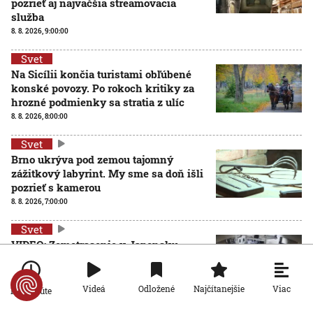
pozrieť aj najväčšia streamovacia
služba
8. 8. 2026, 9:00:00
Svet
Na Sicílii končia turistami obľúbené
konské povozy. Po rokoch kritiky za
hrozné podmienky sa stratia z ulíc
8. 8. 2026, 8:00:00
Svet
Brno ukrýva pod zemou tajomný
zážitkový labyrint. My sme sa doň išli
pozrieť s kamerou
8. 8. 2026, 7:00:00
Svet
VIDEO: Zemetrasenie v Japonsku
zastihlo lekárov uprostred operácie,
pacienta chránili vlastnými telami
7. 8. 2026, 15:01:59
Viac
Videá
Odložené
Najčítanejšie
Po minúte