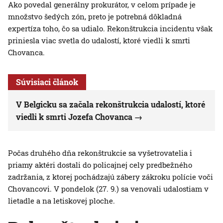
Ako povedal generálny prokurátor, v celom prípade je
množstvo šedých zón, preto je potrebná dôkladná
expertíza toho, čo sa udialo. Rekonštrukcia incidentu však
priniesla viac svetla do udalostí, ktoré viedli k smrti
Chovanca.
Súvisiaci článok
V Belgicku sa začala rekonštrukcia udalostí, ktoré
viedli k smrti Jozefa Chovanca
Počas druhého dňa rekonštrukcie sa vyšetrovatelia i
priamy aktéri dostali do policajnej cely predbežného
zadržania, z ktorej pochádzajú zábery zákroku polície voči
Chovancovi. V pondelok (27. 9.) sa venovali udalostiam v
lietadle a na letiskovej ploche.