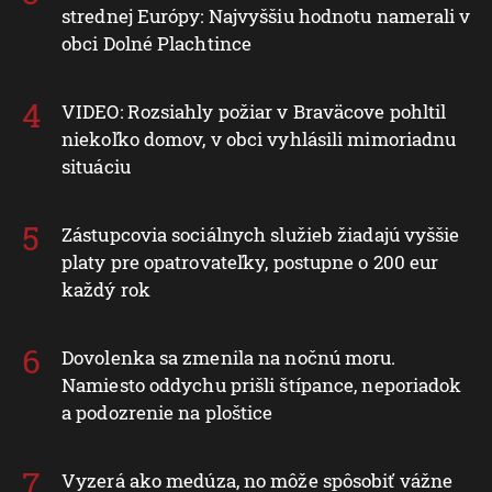
strednej Európy: Najvyššiu hodnotu namerali v
obci Dolné Plachtince
VIDEO: Rozsiahly požiar v Braväcove pohltil
niekoľko domov, v obci vyhlásili mimoriadnu
situáciu
Zástupcovia sociálnych služieb žiadajú vyššie
platy pre opatrovateľky, postupne o 200 eur
každý rok
Dovolenka sa zmenila na nočnú moru.
Namiesto oddychu prišli štípance, neporiadok
a podozrenie na ploštice
Vyzerá ako medúza, no môže spôsobiť vážne