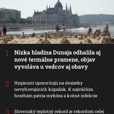
Nízka hladina Dunaja odhalila aj
nové termálne pramene, objav
vyvoláva u vedcov aj obavy
Hygienici upozorňujú na desiatky
nevyhovujúcich kúpalísk. K najväčším
hrozbám patria mykóza a kožné infekcie
Slovenský teplotný rekord je rekordom celej