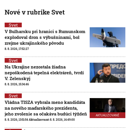
Nové v rubrike Svet
Svet
V Bulharsku pri hranici s Rumunskom
explodoval dron s výbušninami, bol
zrejme ukrajinského pôvodu
8. 8. 2026, 17:52:27
Svet
Na Ukrajine nezostala žiadna
nepoškodená tepelná elektráreň, tvrdí
V. Zelenskyj
8. 8. 2026, 15:34:46
Svet
Vládna TISZA vybrala meno kandidáta
na nového maďarského prezidenta,
jeho zvolenie sa očakáva budúci týždeň
AKTUALIZOVANÉ
8. 8. 2026, 13:51:54
Aktualizované:
8. 8. 2026, 14:49:00