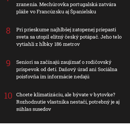
zranenia. Mechúrovka portugalská zatvára
pláže vo Francúzsku aj Španielsku
Pri prieskume najhlbšej zatopenej priepasti
sveta sa utopil elitný český potápač. Jeho telo
vytiahli z hĺbky 186 metrov
Seniori sa začínajú zaujímať o rodičovský
príspevok od detí. Daňový úrad ani Sociálna
poisťovňa im informácie nedajú
Chcete klimatizáciu, ale bývate v bytovke?
Rozhodnutie vlastníka nestačí, potrebný je aj
súhlas susedov