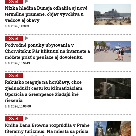
Svet
Nízka hladina Dunaja odhalila aj nové
termálne pramene, objav vyvoláva u
vedcov aj obavy
8. 8. 2026, 11:30:31
Svet
Podvodné ponuky ubytovania v
Chorvátsku: Pár kliknutí na internete a
môžete prísť o peniaze aj dovolenku
8. 8. 2026, 10:51:49
Svet
Rakúsko reaguje na horúčavy, chce
zjednodušiť cestu ku klimatizáciám.
Opozícia a Greenpeace žiadajú iné
riešenia
8. 8. 2026, 10:00:00
Svet
Kniha Dana Browna rozprúdila v Prahe
literárny turizmus. Na miesta sa prišla