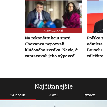
AKTUALIZOVANÉ
Na rekonštrukciu smrti
Poľsko z Ú
Chovanca nepozvali
odmieta v
kľúčového svedka. Nevie, či
Bruselu d
zapracovali jeho výpoveď
záležitostí
Najčítanejšie
24 hodín
3 dni
Týždeň