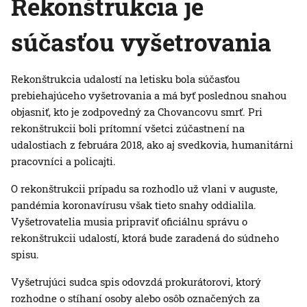
Rekonštrukcia je
súčasťou vyšetrovania
Rekonštrukcia udalostí na letisku bola súčasťou
prebiehajúceho vyšetrovania a má byť poslednou snahou
objasniť, kto je zodpovedný za Chovancovu smrť. Pri
rekonštrukcii boli prítomní všetci zúčastnení na
udalostiach z februára 2018, ako aj svedkovia, humanitárni
pracovníci a policajti.
O rekonštrukcii prípadu sa rozhodlo už vlani v auguste,
pandémia koronavírusu však tieto snahy oddialila.
Vyšetrovatelia musia pripraviť oficiálnu správu o
rekonštrukcii udalostí, ktorá bude zaradená do súdneho
spisu.
Vyšetrujúci sudca spis odovzdá prokurátorovi, ktorý
rozhodne o stíhaní osoby alebo osôb označených za