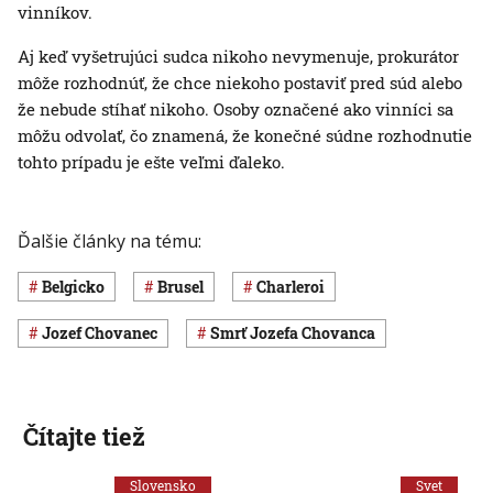
vinníkov.
Aj keď vyšetrujúci sudca nikoho nevymenuje, prokurátor
môže rozhodnúť, že chce niekoho postaviť pred súd alebo
že nebude stíhať nikoho. Osoby označené ako vinníci sa
môžu odvolať, čo znamená, že konečné súdne rozhodnutie
tohto prípadu je ešte veľmi ďaleko.
Ďalšie články na tému:
Belgicko
Brusel
Charleroi
Jozef Chovanec
smrť Jozefa Chovanca
Čítajte tiež
Slovensko
Svet