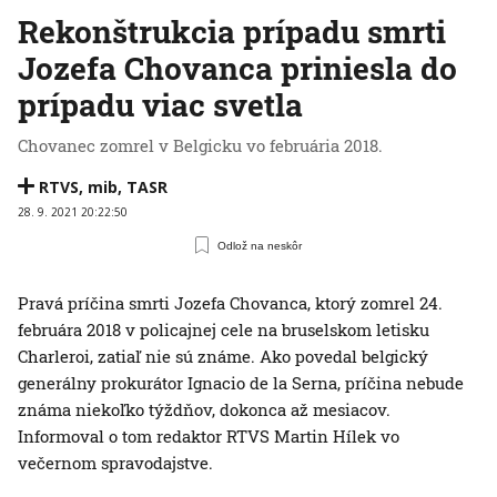
Rekonštrukcia prípadu smrti
Jozefa Chovanca priniesla do
prípadu viac svetla
Chovanec zomrel v Belgicku vo februária 2018.
RTVS
,
mib
,
TASR
28. 9. 2021 20:22:50
Odlož na neskôr
Pravá príčina smrti Jozefa Chovanca, ktorý zomrel 24.
februára 2018 v policajnej cele na bruselskom letisku
Charleroi, zatiaľ nie sú známe. Ako povedal belgický
generálny prokurátor Ignacio de la Serna, príčina nebude
známa niekoľko týždňov, dokonca až mesiacov.
Informoval o tom redaktor RTVS Martin Hílek vo
večernom spravodajstve.