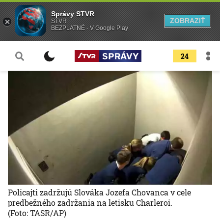
Správy STVR
ZOBRAZIŤ
STVR
BEZPLATNÉ - V Google Play
24
Policajti zadržujú Slováka Jozefa Chovanca v cele
predbežného zadržania na letisku Charleroi.
(Foto: TASR/AP)