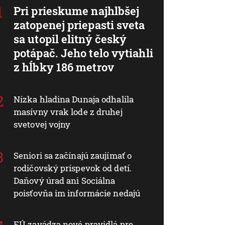
Pri prieskume najhlbšej
zatopenej priepasti sveta
sa utopil elitný český
potápač. Jeho telo vytiahli
z hĺbky 186 metrov
Nízka hladina Dunaja odhalila
masívny vrak lode z druhej
svetovej vojny
Seniori sa začínajú zaujímať o
rodičovský príspevok od detí.
Daňový úrad ani Sociálna
poisťovňa im informácie nedajú
EÚ zavádza nové pravidlá pre