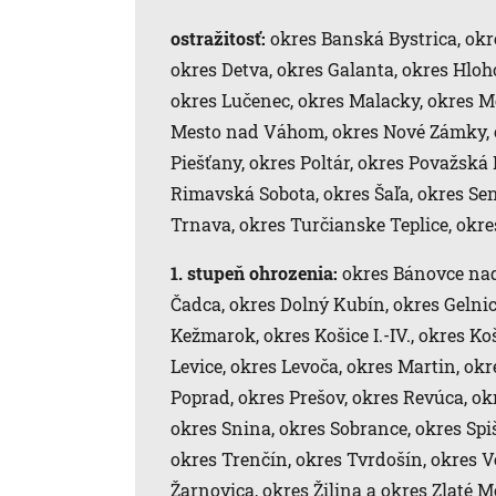
ostražitosť:
okres Banská Bystrica, okre
okres Detva, okres Galanta, okres Hlo
okres Lučenec, okres Malacky, okres M
Mesto nad Váhom, okres Nové Zámky, o
Piešťany, okres Poltár, okres Považská 
Rimavská Sobota, okres Šaľa, okres Sen
Trnava, okres Turčianske Teplice, okr
1. stupeň ohrozenia:
okres Bánovce nad 
Čadca, okres Dolný Kubín, okres Gelnic
Kežmarok, okres Košice I.-IV., okres K
Levice, okres Levoča, okres Martin, ok
Poprad, okres Prešov, okres Revúca, ok
okres Snina, okres Sobrance, okres Spi
okres Trenčín, okres Tvrdošín, okres V
Žarnovica, okres Žilina a okres Zlaté M