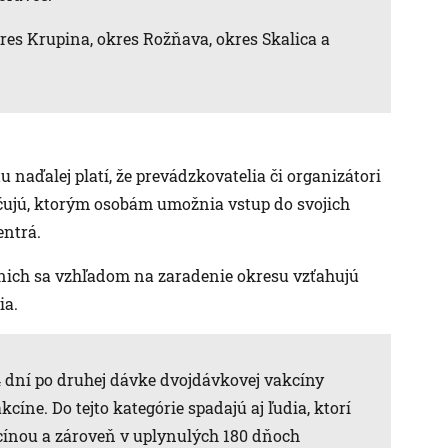
res Krupina, okres Rožňava, okres Skalica a
naďalej platí, že prevádzkovatelia či organizátori
ujú, ktorým osobám umožnia vstup do svojich
entrá.
 nich sa vzhľadom na zaradenie okresu vzťahujú
ia.
 14 dní po druhej dávke dvojdávkovej vakcíny
cíne. Do tejto kategórie spadajú aj ľudia, ktorí
cínou a zároveň v uplynulých 180 dňoch