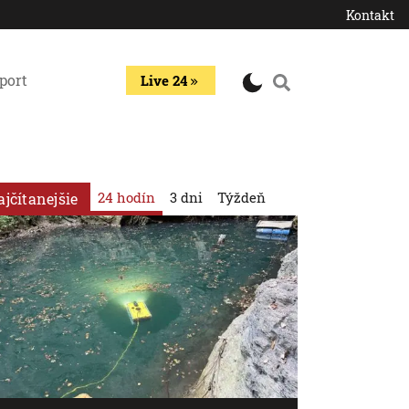
Kontakt
port
Live 24
24 hodín
3 dni
Týždeň
ajčítanejšie