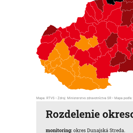
Rozdelenie okres
monitoring:
okres Dunajská Streda.