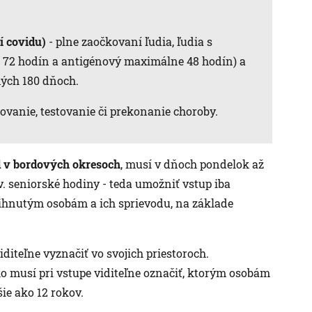
í covidu)
- plne zaočkovaní ľudia, ľudia s
o 72 hodín a antigénový maximálne 48 hodín) a
ných 180 dňoch.
kovanie, testovanie či prekonanie choroby.
 v bordových okresoch
, musí v dňoch pondelok až
zv. seniorské hodiny - teda umožniť vstup iba
ihnutým osobám a ich sprievodu, na základe
diteľne vyznačiť vo svojich priestoroch.
 musí pri vstupe viditeľne označiť, ktorým osobám
ie ako 12 rokov.