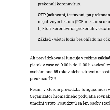
prekonali koronavírus.
OTP (očkovaní, testovaní, po prekonan
negatívnym testom (PCR nie starší ak
tí, ktorí koronavírus prekonali v ostat
Základ
- všetci ľudia bez ohľadu na oč
Ak prevádzkovateľ funguje v režime
základ
piatok v čase od 9.00 h do 11.00 h zaviesť t
osobám nad 65 rokov alebo zdravotne post
preukazu ŤZP.
Režim, v ktorom prevádzka funguje, musí vi
Organizátor hromadného podujatia rovnako
umožní vstup. Posudzujú sa len osoby starš