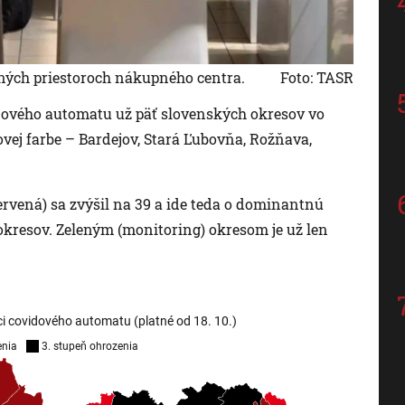
rných priestoroch nákupného centra.
Foto: TASR
idového automatu už päť slovenských okresov vo
ovej farbe – Bardejov, Stará Ľubovňa, Rožňava,
ervená) sa zvýšil na 39 a ide teda o dominantnú
4 okresov. Zeleným (monitoring) okresom je už len