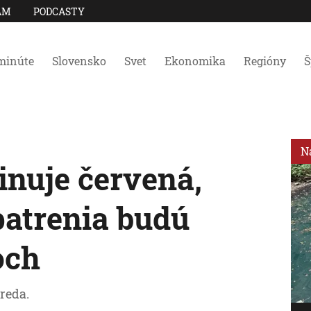
AM
PODCASTY
minúte
Slovensko
Svet
Ekonomika
Regióny
Š
N
nuje červená,
patrenia budú
och
reda.