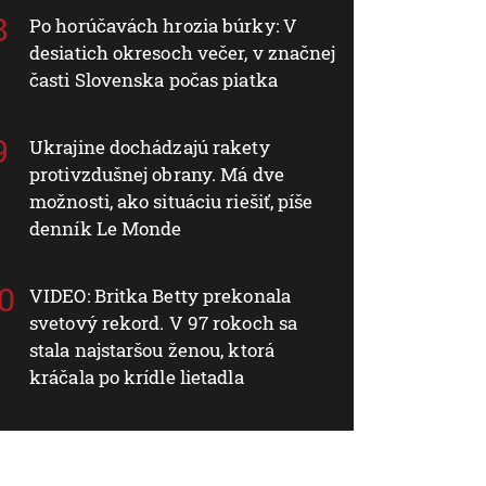
Po horúčavách hrozia búrky: V
desiatich okresoch večer, v značnej
časti Slovenska počas piatka
Ukrajine dochádzajú rakety
protivzdušnej obrany. Má dve
možnosti, ako situáciu riešiť, píše
denník Le Monde
VIDEO: Britka Betty prekonala
svetový rekord. V 97 rokoch sa
stala najstaršou ženou, ktorá
kráčala po krídle lietadla