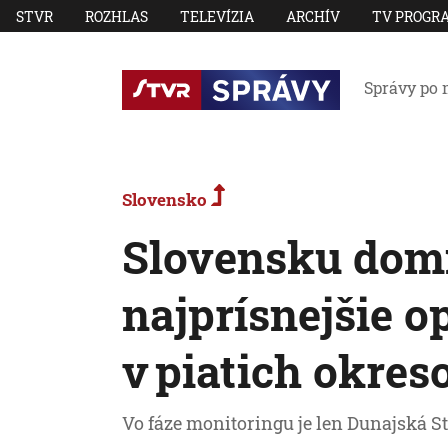
STVR
ROZHLAS
TELEVÍZIA
ARCHÍV
TV PROGR
Správy po 
Slovensko
Slovensku domi
najprísnejšie o
v piatich okres
Vo fáze monitoringu je len Dunajská St