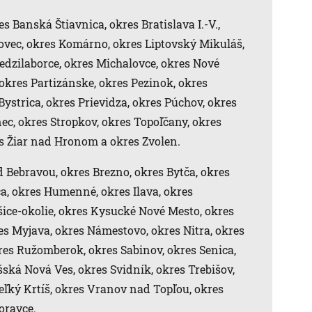
s Banská Štiavnica, okres Bratislava I.-V.,
hovec, okres Komárno, okres Liptovský Mikuláš,
edzilaborce, okres Michalovce, okres Nové
kres Partizánske, okres Pezinok, okres
Bystrica, okres Prievidza, okres Púchov, okres
ec, okres Stropkov, okres Topoľčany, okres
es Žiar nad Hronom a okres Zvolen.
Bebravou, okres Brezno, okres Bytča, okres
a, okres Humenné, okres Ilava, okres
ošice-okolie, okres Kysucké Nové Mesto, okres
res Myjava, okres Námestovo, okres Nitra, okres
res Ružomberok, okres Sabinov, okres Senica,
šská Nová Ves, okres Svidník, okres Trebišov,
eľký Krtíš, okres Vranov nad Topľou, okres
oravce.