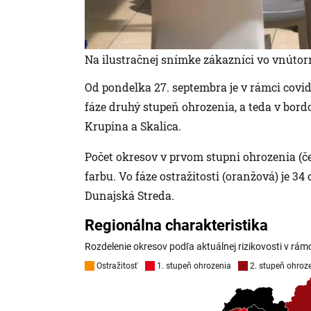
Na ilustračnej snímke zákazníci vo vnúto
Od pondelka 27. septembra je v rámci cov
fáze druhý stupeň ohrozenia, a teda v bord
Krupina a Skalica.
Počet okresov v prvom stupni ohrozenia (č
farbu. Vo fáze ostražitosti (oranžová) je 3
Dunajská Streda.