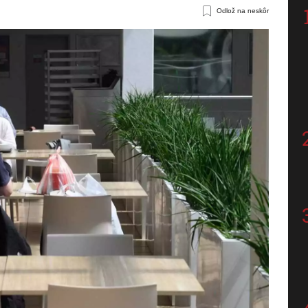
Odlož na neskôr