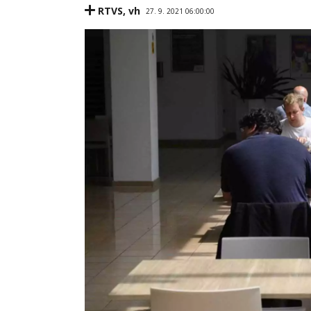
RTVS
,
vh
27. 9. 2021 06:00:00