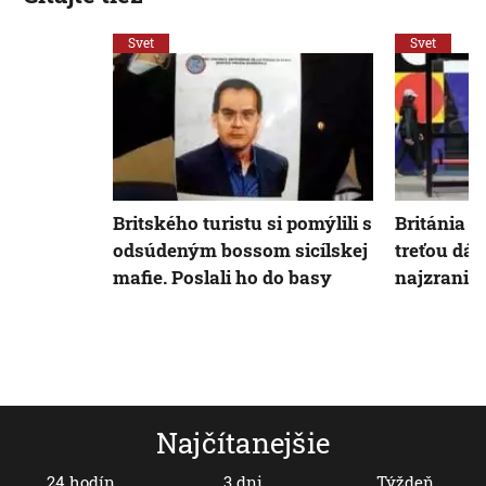
Svet
Svet
Britského turistu si pomýlili s
Británia s
odsúdeným bossom sicílskej
treťou dá
mafie. Poslali ho do basy
najzranite
Najčítanejšie
24 hodín
3 dni
Týždeň