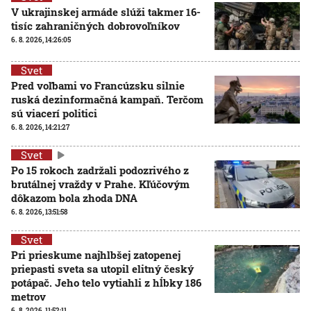
V ukrajinskej armáde slúži takmer 16-
tisíc zahraničných dobrovoľníkov
6. 8. 2026, 14:26:05
Svet
Pred voľbami vo Francúzsku silnie
ruská dezinformačná kampaň. Terčom
sú viacerí politici
6. 8. 2026, 14:21:27
Svet
Po 15 rokoch zadržali podozrivého z
brutálnej vraždy v Prahe. Kľúčovým
dôkazom bola zhoda DNA
6. 8. 2026, 13:51:58
Svet
Pri prieskume najhlbšej zatopenej
priepasti sveta sa utopil elitný český
potápač. Jeho telo vytiahli z hĺbky 186
metrov
6. 8. 2026, 11:52:11