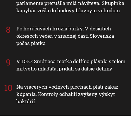
parlamente prerušila milá návšteva. Skupinka
kapybár vošla do budovy hlavným vchodom
Po horúčavách hrozia búrky: V desiatich
okresoch večer, v značnej časti Slovenska
počas piatka
VIDEO: Smútiaca matka delfína plávala s telom
mŕtveho mláďaťa, pridali sa ďalšie delfíny
Na viacerých vodných plochách platí zákaz
kúpania. Kontroly odhalili zvýšený výskyt
baktérií