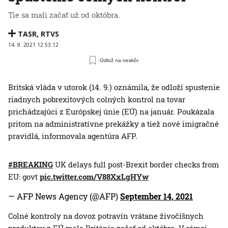
Tie sa mali začať už od októbra.
TASR
,
RTVS
14. 9. 2021 12:53:12
Odlož na neskôr
Britská vláda v utorok (14. 9.) oznámila, že odloží spustenie
riadnych pobrexitových colných kontrol na tovar
prichádzajúci z Európskej únie (EÚ) na január. Poukázala
pritom na administratívne prekážky a tiež nové imigračné
pravidlá, informovala agentúra AFP.
#BREAKING
UK delays full post-Brexit border checks from
EU: govt
pic.twitter.com/V88XxLgHYw
— AFP News Agency (@AFP)
September 14, 2021
Colné kontroly na dovoz potravín vrátane živočíšnych
produktov z EÚ mala Británia začať od októbra. V rámci