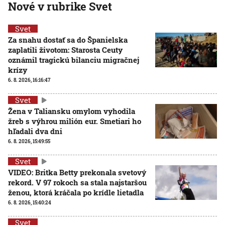
Nové v rubrike Svet
Svet
Za snahu dostať sa do Španielska
zaplatili životom: Starosta Ceuty
oznámil tragickú bilanciu migračnej
krízy
6. 8. 2026, 16:16:47
Svet
Žena v Taliansku omylom vyhodila
žreb s výhrou milión eur. Smetiari ho
hľadali dva dni
6. 8. 2026, 15:49:55
Svet
VIDEO: Britka Betty prekonala svetový
rekord. V 97 rokoch sa stala najstaršou
ženou, ktorá kráčala po krídle lietadla
6. 8. 2026, 15:40:24
Svet