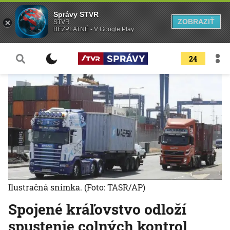
Správy STVR
ZOBRAZIŤ
STVR
BEZPLATNÉ - V Google Play
24
Ilustračná snímka.
(Foto: TASR/AP)
Spojené kráľovstvo odloží
spustenie colných kontrol