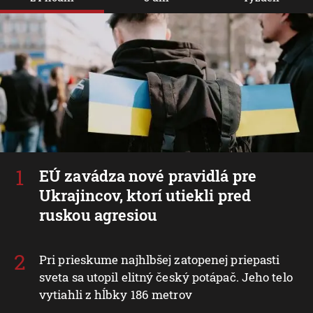
EÚ zavádza nové pravidlá pre
Ukrajincov, ktorí utiekli pred
ruskou agresiou
Pri prieskume najhlbšej zatopenej priepasti
sveta sa utopil elitný český potápač. Jeho telo
vytiahli z hĺbky 186 metrov