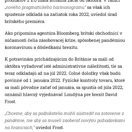
„nového pragmatického harmonogramu“
sa však ich
spustenie odkladá na začiatok roka 2022, uviedol úrad
britského premiéra.
Ako pripomína agentúra Bloomberg, britskí obchodníci v
súčasnosti čelia zásobovacej kríze, spôsobenej pandémiou
koronavírusu a dôsledkami brexitu.
K potravinám prichádzajúcim do Británie sa mali od
októbra vyžadovať isté administratívne náležitosti, tie sa
teraz odkladajú až na júl 2022. Colné doložky však budú
povinné od 1. januára 2022. Fyzické kontroly tovaru, ktoré
sa mali pôvodne začať od januára, sa spustia od júla 2022,
oznámil hlavný vyjednávač Londýna pre brexit David
Frost.
„Chceme, aby sa podnikatelia mohli sústrediť na zotavenie z
pandémie, nie aby sa museli zaoberať novými požiadavkami
na hraniciach,“
uviedol Frost.