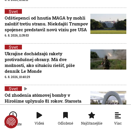
Svet
Odštiepenci od hnutia MAGA by mohli
založiť tretiu stranu. Niekdajší Trumpov
spojenec predstavil novú víziu pre USA
6. 8. 2026, 11:39:53
Svet
Ukrajine dochádzajú rakety
protivzdušnej obrany. Má dve
možnosti, ako situáciu riešiť, píše
denník Le Monde
6. 8. 2026, 10:40:29
Svet
Od zhodenia atómovej bomby v
Hirošime uplynulo 81 rokov. Starosta
mesta varoval pred zľahčovaním
AKTUALIZOVANÉ
neľudskosti jadrových zbraní
6. 8. 2026, 10:39:25
Aktualizované:
6. 8. 2026, 13:10:00
Viac
Videá
Odložené
Najčítanejšie
Po minúte
Svet