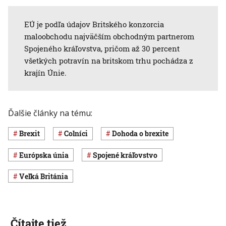
EÚ je podľa údajov Britského konzorcia
maloobchodu najväčším obchodným partnerom
Spojeného kráľovstva, pričom až 30 percent
všetkých potravín na britskom trhu pochádza z
krajín Únie.
Ďalšie články na tému:
brexit
colníci
dohoda o brexite
Európska únia
Spojené kráľovstvo
Veľká Británia
Čítajte tiež