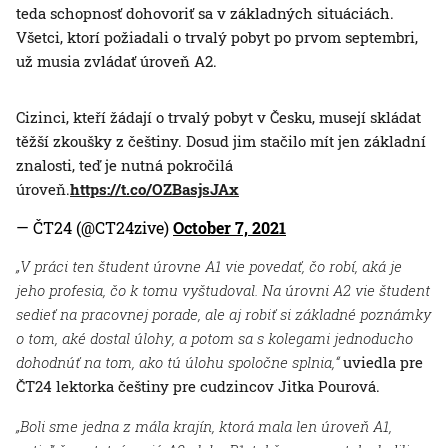
teda schopnosť dohovoriť sa v základných situáciách.
Všetci, ktorí požiadali o trvalý pobyt po prvom septembri,
už musia zvládať úroveň A2.
Cizinci, kteří žádají o trvalý pobyt v Česku, musejí skládat
těžší zkoušky z češtiny. Dosud jim stačilo mít jen základní
znalosti, teď je nutná pokročilá
úroveň.
https://t.co/OZBasjsJAx
— ČT24 (@CT24zive)
October 7, 2021
„V práci ten študent úrovne A1 vie povedať, čo robí, aká je
jeho profesia, čo k tomu vyštudoval. Na úrovni A2 vie študent
sedieť na pracovnej porade, ale aj robiť si základné poznámky
o tom, aké dostal úlohy, a potom sa s kolegami jednoducho
dohodnúť na tom, ako tú úlohu spoločne splnia,“
uviedla pre
ČT24 lektorka češtiny pre cudzincov Jitka Pourová.
„Boli sme jedna z mála krajín, ktorá mala len úroveň A1,