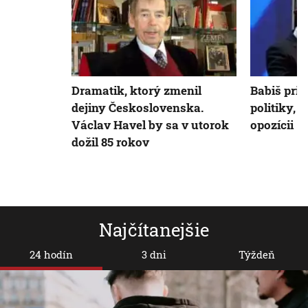
Dramatik, ktorý zmenil
Babiš prip
dejiny Československa.
politiky, 
Václav Havel by sa v utorok
opozícii
dožil 85 rokov
Najčítanejšie
24 hodín
3 dni
Týždeň