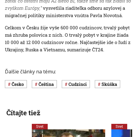
zatiaľ čo ostatní majú A2 alebo B1, takže sme sa tak zladili so
zvyškom Európy,“
vysvetlila riaditeľka odboru azylovej a
migračnej politiky ministerstva vnútra Pavla Novotná.
Celkom v Česku žije vyše 600 000 cudzincov, trvalý pobyt
má zhruba polovica z nich. O trvalý pobyt v krajine žiada
10 000 až 12 000 cudzincov ročne. Najčastejšie ide o ľudí z
Ukrajiny, Ruska a Vietnamu, sumarizuje ČT24.
Ďalšie články na tému:
Česko
čeština
cudzinci
skúška
Čítajte tiež
Svet
Svet