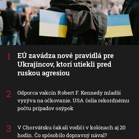
EÚ zavádza nové pravidlá pre
Ukrajincov, ktorí utiekli pred
ruskou agresiou
Odporca vakcín Robert F. Kennedy mladší
vyzýva na očkovanie. USA čelia rekordnému
počtu prípadov osýpok
V Chorvátsku čakali vodiči v kolónach aj 20
hodín. Čo spôsobilo dopravný nával?