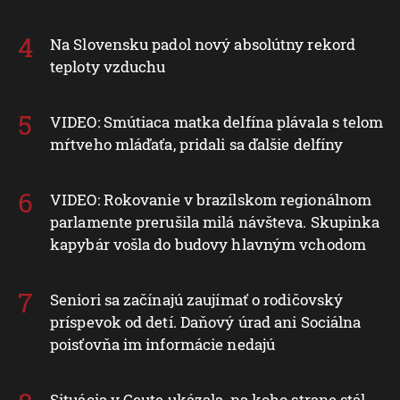
Na Slovensku padol nový absolútny rekord
teploty vzduchu
VIDEO: Smútiaca matka delfína plávala s telom
mŕtveho mláďaťa, pridali sa ďalšie delfíny
VIDEO: Rokovanie v brazílskom regionálnom
parlamente prerušila milá návšteva. Skupinka
kapybár vošla do budovy hlavným vchodom
Seniori sa začínajú zaujímať o rodičovský
príspevok od detí. Daňový úrad ani Sociálna
poisťovňa im informácie nedajú
Situácia v Ceute ukázala, na koho strane stál