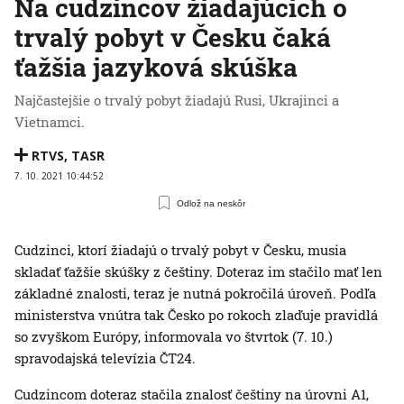
Na cudzincov žiadajúcich o
trvalý pobyt v Česku čaká
ťažšia jazyková skúška
Najčastejšie o trvalý pobyt žiadajú Rusi, Ukrajinci a
Vietnamci.
RTVS
,
TASR
7. 10. 2021 10:44:52
Odlož na neskôr
Cudzinci, ktorí žiadajú o trvalý pobyt v Česku, musia
skladať ťažšie skúšky z češtiny. Doteraz im stačilo mať len
základné znalosti, teraz je nutná pokročilá úroveň. Podľa
ministerstva vnútra tak Česko po rokoch zlaďuje pravidlá
so zvyškom Európy, informovala vo štvrtok (7. 10.)
spravodajská televízia ČT24.
Cudzincom doteraz stačila znalosť češtiny na úrovni A1,