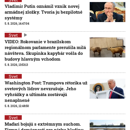
Vladimir Putin oznámil vznik novej
armádnej zložky. Tvoria ju bezpilotné
systémy
5. 8. 2026, 14:47:04
Svet
VIDEO: Rokovanie v brazílskom
regionálnom parlamente prerušila milá
návšteva. Skupinka kapybár vošla do
budovy hlavným vchodom
5. 8. 2026, 13:53:13
Svet
Washington Post: Trumpova rétorika už
svetových lídrov nevzrušuje. Jeho
vyhrážky a ultimáta zostávajú
nenaplnené
5. 8. 2026, 12:48:50
Svet
Maďari bojujú s extrémnym suchom.
Firmy i domácnosti pre nízku hladinu