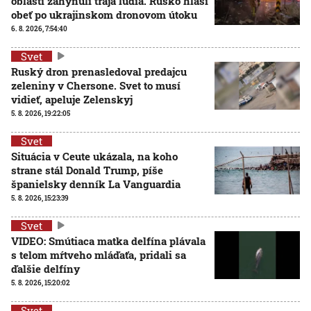
oblasti zahynuli traja ľudia. Rusko hlási
obeť po ukrajinskom dronovom útoku
6. 8. 2026, 7:54:40
Svet
Ruský dron prenasledoval predajcu
zeleniny v Chersone. Svet to musí
vidieť, apeluje Zelenskyj
5. 8. 2026, 19:22:05
Svet
Situácia v Ceute ukázala, na koho
strane stál Donald Trump, píše
španielsky denník La Vanguardia
5. 8. 2026, 15:23:39
Svet
VIDEO: Smútiaca matka delfína plávala
s telom mŕtveho mláďaťa, pridali sa
ďalšie delfíny
5. 8. 2026, 15:20:02
Svet