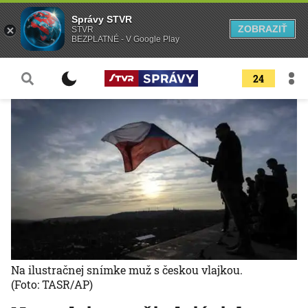
Správy STVR
ZOBRAZIŤ
STVR
BEZPLATNÉ - V Google Play
24
Na ilustračnej snímke muž s českou vlajkou.
(Foto: TASR/AP)