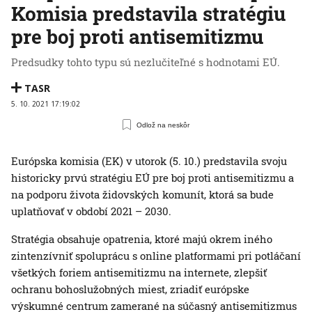
Komisia predstavila stratégiu
pre boj proti antisemitizmu
Predsudky tohto typu sú nezlučiteľné s hodnotami EÚ.
TASR
5. 10. 2021 17:19:02
Odlož na neskôr
Európska komisia (EK) v utorok (5. 10.) predstavila svoju
historicky prvú stratégiu EÚ pre boj proti antisemitizmu a
na podporu života židovských komunít, ktorá sa bude
uplatňovať v období 2021 – 2030.
Stratégia obsahuje opatrenia, ktoré majú okrem iného
zintenzívniť spoluprácu s online platformami pri potláčaní
všetkých foriem antisemitizmu na internete, zlepšiť
ochranu bohoslužobných miest, zriadiť európske
výskumné centrum zamerané na súčasný antisemitizmus