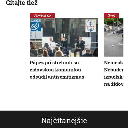
Čítajte tiež
Slovensko
Svet
Pápež pri stretnutí so
Nemecký m
židovskou komunitou
Nebudeme 
odsúdil antisemitizmus
izraelský
na židovsk
Najčítanejšie