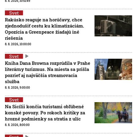
8. 8. 2026, 10:51:49
Svet
Rakúsko reaguje na horúčavy, chce
zjednodušiť cestu ku klimatizáciám.
Opozícia a Greenpeace žiadajú iné
riešenia
8. 8. 2026, 10:00:00
Svet
Kniha Dana Browna rozprúdila v Prahe
literárny turizmus. Na miesta sa prišla
pozrieť aj najväčšia streamovacia
služba
8. 8. 2026, 9:00:00
Svet
Na Sicílii končia turistami obľúbené
konské povozy. Po rokoch kritiky za
hrozné podmienky sa stratia z ulíc
8. 8. 2026, 8:00:00
Svet