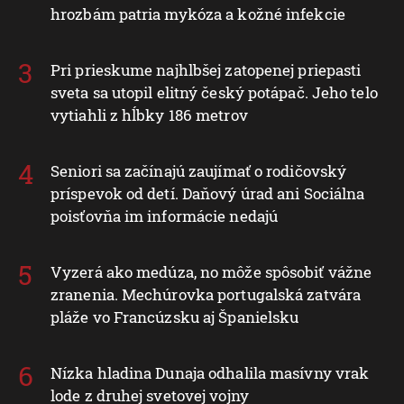
hrozbám patria mykóza a kožné infekcie
Pri prieskume najhlbšej zatopenej priepasti
sveta sa utopil elitný český potápač. Jeho telo
vytiahli z hĺbky 186 metrov
Seniori sa začínajú zaujímať o rodičovský
príspevok od detí. Daňový úrad ani Sociálna
poisťovňa im informácie nedajú
Vyzerá ako medúza, no môže spôsobiť vážne
zranenia. Mechúrovka portugalská zatvára
pláže vo Francúzsku aj Španielsku
Nízka hladina Dunaja odhalila masívny vrak
lode z druhej svetovej vojny