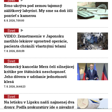
Brno ukrýva pod zemou tajomný
zážitkový labyrint. My sme sa doň išli
pozrieť s kamerou
8. 8. 2026, 7:00:00
Svet
VIDEO: Zemetrasenie v Japonsku
zastihlo lekárov uprostred operácie,
pacienta chránili vlastnými telami
7. 8. 2026, 15:01:59
Svet
Nemecký kancelár Merz čelí silnejúcej
kritike pre štátnickú neschopnosť.
Jeho dôvera v udržanie jednotnosti
klesá
7. 8. 2026, 14:44:23
Svet
Na letisku v Lipsku našli najmenej dva
drony. Podľa prokuratúry ide o závažný
útok na nemeckú infraštruktúru