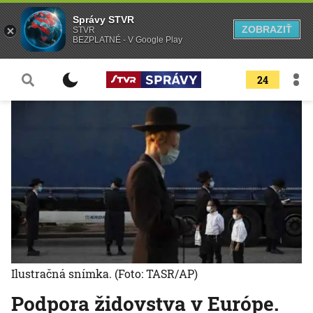
Správy STVR
ZOBRAZIŤ
STVR
BEZPLATNÉ - V Google Play
24
Ilustračná snímka.
(Foto: TASR/AP)
Podpora židovstva v Európe.