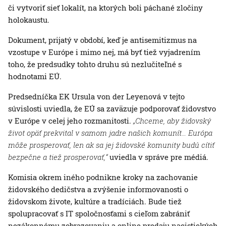
či vytvoriť sieť lokalít, na ktorých boli páchané zločiny
holokaustu.
Dokument, prijatý v období, keď je antisemitizmus na
vzostupe v Európe i mimo nej, má byť tiež vyjadrením
toho, že predsudky tohto druhu sú nezlučiteľné s
hodnotami EÚ.
Predsedníčka EK Ursula von der Leyenová v tejto
súvislosti uviedla, že EÚ sa zaväzuje podporovať židovstvo
v Európe v celej jeho rozmanitosti.
„Chceme, aby židovský
život opäť prekvital v samom jadre našich komunít… Európa
môže prosperovať, len ak sa jej židovské komunity budú cítiť
bezpečne a tiež prosperovať,“
uviedla v správe pre médiá.
Komisia okrem iného podnikne kroky na zachovanie
židovského dedičstva a zvýšenie informovanosti o
židovskom živote, kultúre a tradíciách. Bude tiež
spolupracovať s IT spoločnosťami s cieľom zabrániť
nezákonnému zobrazovaniu a online predaju nacistických