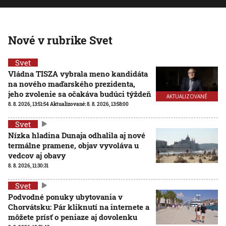
Nové v rubrike Svet
Svet
Vládna TISZA vybrala meno kandidáta
na nového maďarského prezidenta,
jeho zvolenie sa očakáva budúci týždeň
AKTUALIZOVANÉ
8. 8. 2026, 13:51:54
Aktualizované:
8. 8. 2026, 13:58:00
Svet
Nízka hladina Dunaja odhalila aj nové
termálne pramene, objav vyvoláva u
vedcov aj obavy
8. 8. 2026, 11:30:31
Svet
Podvodné ponuky ubytovania v
Chorvátsku: Pár kliknutí na internete a
môžete prísť o peniaze aj dovolenku