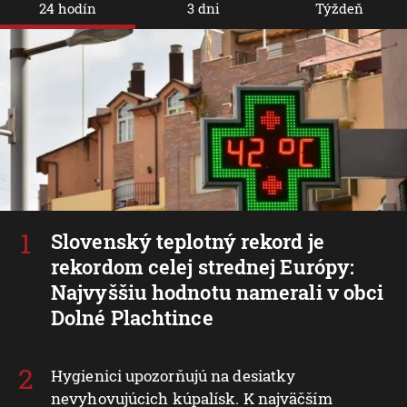
24 hodín
3 dni
Týždeň
Slovenský teplotný rekord je
rekordom celej strednej Európy:
Najvyššiu hodnotu namerali v obci
Dolné Plachtince
Hygienici upozorňujú na desiatky
nevyhovujúcich kúpalísk. K najväčším