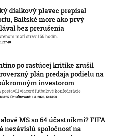
ký diaľkový plavec prepísal
óriu, Baltské more ako prvý
lával bez prerušenia
orenom mori strávil 56 hodín.
 11:27:40
ntino po rastúcej kritike zrušil
roverzný plán predaja podielu na
súkromným investorom
a postavili viaceré futbalové konfederácie.
 8:18:25
Aktualizované:
1. 8. 2026, 12:48:00
alové MS so 64 účastníkmi? FIFA
á nezávislú spoločnosť na