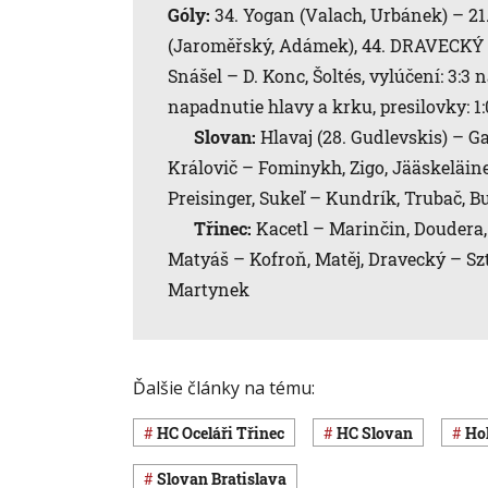
Góly:
34. Yogan (Valach, Urbánek) – 2
(Jaroměřský, Adámek), 44. DRAVECKÝ (
Snášel – D. Konc, Šoltés, vylúčení: 3:3
napadnutie hlavy a krku, presilovky: 1:0
Slovan:
Hlavaj (28. Gudlevskis) – Ga
Královič – Fominykh, Zigo, Jääskeläin
Preisinger, Sukeľ – Kundrík, Trubač, B
Třinec:
Kacetl – Marinčin, Doudera
Matyáš – Kofroň, Matěj, Dravecký – Szt
Martynek
Ďalšie články na tému:
HC Oceláři Třinec
HC Slovan
H
Slovan Bratislava