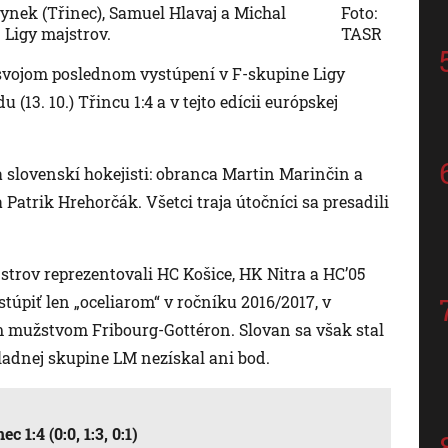
ynek (Třinec), Samuel Hlavaj a Michal
Foto:
 Ligy majstrov.
TASR
o svojom poslednom vystúpení v F-skupine Ligy
(13. 10.) Třincu 1:4 a v tejto edícii európskej
ia slovenskí hokejisti: obranca Martin Marinčin a
Patrik Hrehorčák. Všetci traja útočníci sa presadili
strov reprezentovali HC Košice, HK Nitra a HC’05
túpiť len „oceliarom“ v ročníku 2016/2017, v
ym mužstvom Fribourg-Gottéron. Slovan sa však stal
ladnej skupine LM nezískal ani bod.
 1:4 (0:0, 1:3, 0:1)