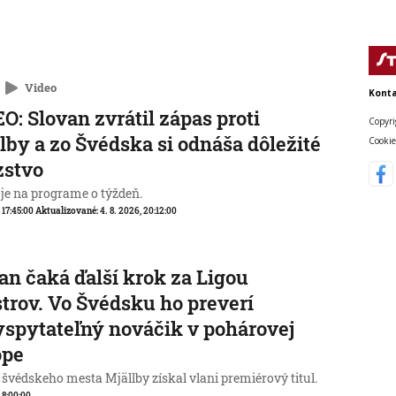
Video
Konta
O: Slovan zvrátil zápas proti
Copyri
lby a zo Švédska si odnáša dôležité
Cookie
zstvo
 je na programe o týždeň.
, 17:45:00
Aktualizované:
4. 8. 2026, 20:12:00
an čaká ďalší krok za Ligou
trov. Vo Švédsku ho preverí
spytateľný nováčik v pohárovej
ópe
 švédskeho mesta Mjällby získal vlani premiérový titul.
, 8:00:00