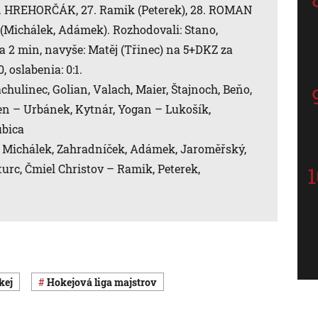
1. HREHORČÁK, 27. Ramik (Peterek), 28. ROMAN
Michálek, Adámek). Rozhodovali: Stano,
 na 2 min, navyše: Matěj (Třinec) na 5+DKZ za
, oslabenia: 0:1.
chulinec, Golian, Valach, Maier, Štajnoch, Beňo,
en – Urbánek, Kytnár, Yogan – Lukošík,
ubica
, Michálek, Zahradníček, Adámek, Jaroměřský,
urc, Čmiel Christov – Ramik, Peterek,
okej
hokejová liga majstrov