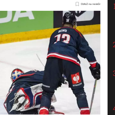
Odlož na neskôr