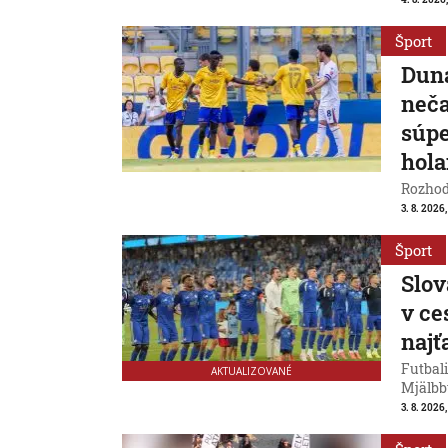
Šport
Duna
neča
súpe
hol
Rozhod
3. 8. 2026
Šport
Slov
v ce
naj
Futbali
AKTUALIZOVANÉ
Mjälbb
3. 8. 2026,