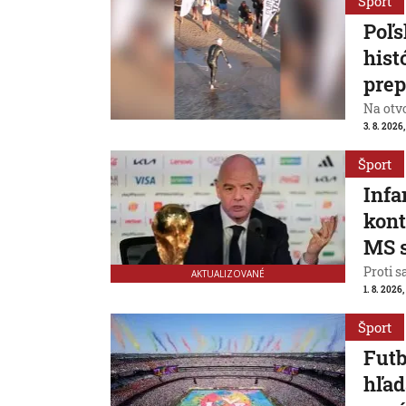
Šport
Poľs
hist
prep
Na otv
3. 8. 2026,
Šport
Infa
kont
MS 
Proti s
AKTUALIZOVANÉ
1. 8. 2026,
Šport
Futb
hľad