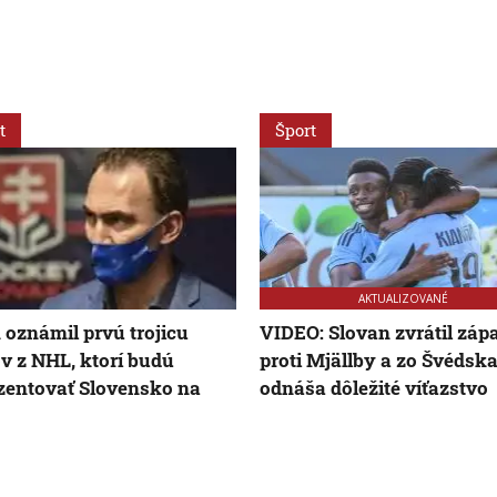
t
Šport
AKTUALIZOVANÉ
 oznámil prvú trojicu
VIDEO: Slovan zvrátil záp
v z NHL, ktorí budú
proti Mjällby a zo Švédska
zentovať Slovensko na
odnáša dôležité víťazstvo