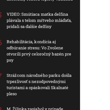
VIDEO: Smútiaca matka delfína
plávala s telom mŕtveho mláďaťa,
pridali sa ďalšie delfíny
Rehabilitácia, kondícia aj
odbúranie stresu: Vo Zvolene
otvorili prvý celoročný bazén pre
psy
Strážcom národného parku došla
trpezlivosť s nezodpovednými
turistami a opáskovali Skalnaté
pleso
M. Žilinka zasiahol v prípade