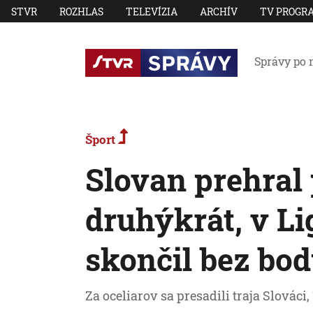
STVR
ROZHLAS
TELEVÍZIA
ARCHÍV
TV PROGR
Správy po 
Šport
Slovan prehral 
druhýkrát, v Li
skončil bez bo
Za oceliarov sa presadili traja Slováci,