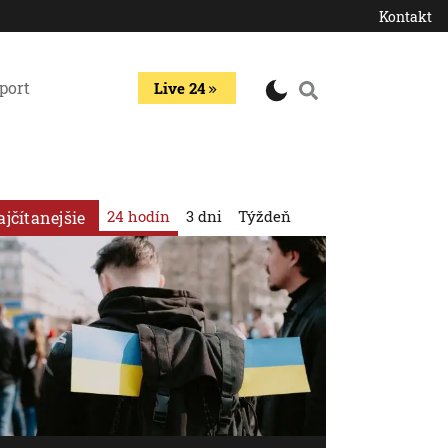
Kontakt
port
Live 24
24 hodín
3 dni
Týždeň
ajčítanejšie