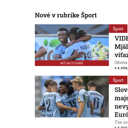
Nové v rubrike Šport
Šport
VIDE
Mjäl
víťa
Odveta
AKTUALIZOVANÉ
4. 8. 2026
Šport
Slov
majs
nevy
Eur
Tím zo
4. 8. 2026