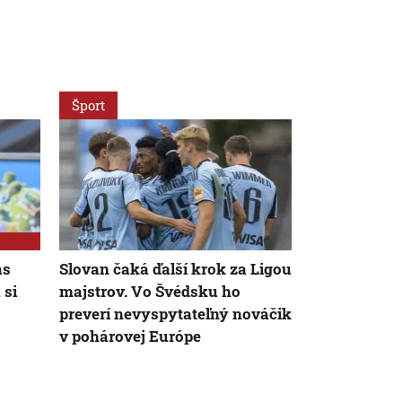
Šport
Šport
as
Slovan čaká ďalší krok za Ligou
Dunajskú St
 si
majstrov. Vo Švédsku ho
Konferenčnej
preverí nevyspytateľný nováčik
jednoduché.
v pohárovej Európe
v prípade po
holandský t