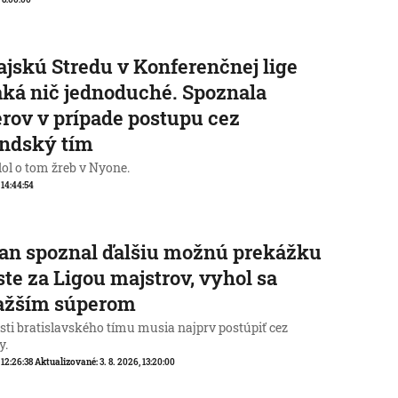
jskú Stredu v Konferenčnej lige
ká nič jednoduché. Spoznala
rov v prípade postupu cez
andský tím
ol o tom žreb v Nyone.
, 14:44:54
an spoznal ďalšiu možnú prekážku
ste za Ligou majstrov, vyhol sa
ťažším súperom
sti bratislavského tímu musia najprv postúpiť cez
y.
 12:26:38
Aktualizované:
3. 8. 2026, 13:20:00