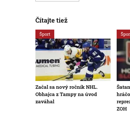
Čítajte tiež
Šport
Špor
Začal sa nový ročník NHL.
Šatan
Obhajca z Tampy na úvod
hráčo
zaváhal
repre
ZOH