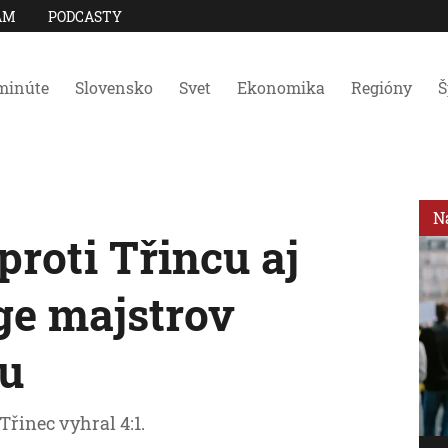
AM
PODCASTY
minúte
Slovensko
Svet
Ekonomika
Regióny
Š
N
proti Třincu aj
ge majstrov
du
 Třinec vyhral 4:1.