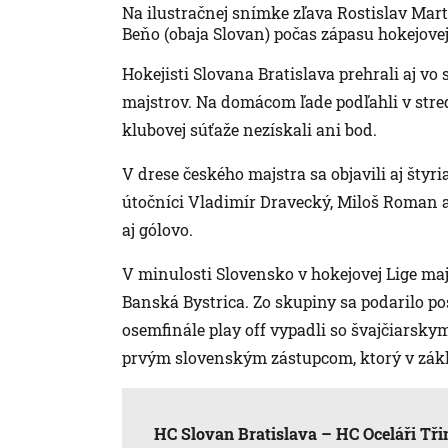
Na ilustračnej snímke zľava Rostislav Mart
Beňo (obaja Slovan) počas zápasu hokejovej
Hokejisti Slovana Bratislava prehrali aj v
majstrov. Na domácom ľade podľahli v stredu 
klubovej súťaže nezískali ani bod.
V drese českého majstra sa objavili aj štyr
útočníci Vladimír Dravecký, Miloš Roman a 
aj gólovo.
V minulosti Slovensko v hokejovej Lige maj
Banská Bystrica. Zo skupiny sa podarilo pos
osemfinále play off vypadli so švajčiarsk
prvým slovenským zástupcom, ktorý v zák
HC Slovan Bratislava – HC Oceláři Třinec