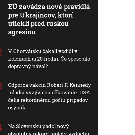
EÚ zavádza nové pravidlá
pre Ukrajincov, ktorí
utiekli pred ruskou
agresiou
V Chorvátsku čakali vodiči v
kolónach aj 20 hodín. Čo spôsobilo
dopravný nával?
Odporca vakcín Robert F. Kennedy
mladší vyzýva na očkovanie. USA
čelia rekordnému počtu prípadov
osýpok
Na Slovensku padol nový
absolútny rekord teploty vzduchu