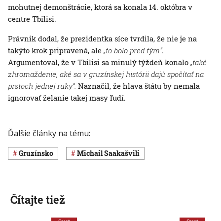
mohutnej demonštrácie, ktorá sa konala 14. októbra v
centre Tbilisi.
Právnik dodal, že prezidentka síce tvrdila, že nie je na
takýto krok pripravená, ale
„to bolo pred tým“
.
Argumentoval, že v Tbilisi sa minulý týždeň konalo
„také
zhromaždenie, aké sa v gruzínskej histórii dajú spočítať na
prstoch jednej ruky“.
Naznačil, že hlava štátu by nemala
ignorovať želanie takej masy ľudí.
Ďalšie články na tému:
Gruzínsko
Michail Saakašvili
Čítajte tiež