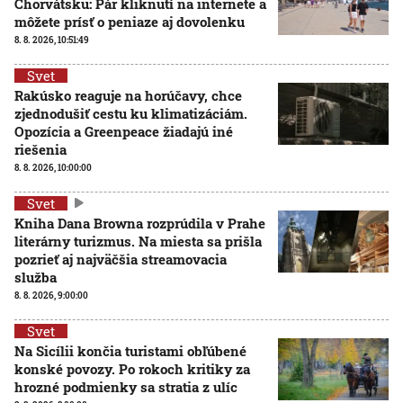
Chorvátsku: Pár kliknutí na internete a
môžete prísť o peniaze aj dovolenku
8. 8. 2026, 10:51:49
Svet
Rakúsko reaguje na horúčavy, chce
zjednodušiť cestu ku klimatizáciám.
Opozícia a Greenpeace žiadajú iné
riešenia
8. 8. 2026, 10:00:00
Svet
Kniha Dana Browna rozprúdila v Prahe
literárny turizmus. Na miesta sa prišla
pozrieť aj najväčšia streamovacia
služba
8. 8. 2026, 9:00:00
Svet
Na Sicílii končia turistami obľúbené
konské povozy. Po rokoch kritiky za
hrozné podmienky sa stratia z ulíc