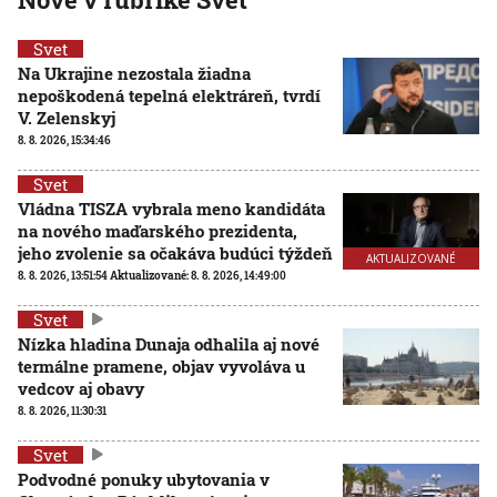
Svet
Na Ukrajine nezostala žiadna
nepoškodená tepelná elektráreň, tvrdí
V. Zelenskyj
8. 8. 2026, 15:34:46
Svet
Vládna TISZA vybrala meno kandidáta
na nového maďarského prezidenta,
jeho zvolenie sa očakáva budúci týždeň
AKTUALIZOVANÉ
8. 8. 2026, 13:51:54
Aktualizované:
8. 8. 2026, 14:49:00
Svet
Nízka hladina Dunaja odhalila aj nové
termálne pramene, objav vyvoláva u
vedcov aj obavy
8. 8. 2026, 11:30:31
Svet
Podvodné ponuky ubytovania v