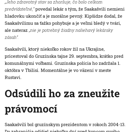
„Jeho zdravotný stav sa zhoršuje, čo bolo celkom
predvídateľné,“
povedal lekár s tým, že Saakašvili nemieni
hladovku ukončiť a je morálne pevný. Kipšidze dodal, že
Saakašvilimu sa ťažko pohybuje a je veľmi bledý v tvári,
ale nateraz
„nie je potrebný žiadny naliehavý lekársky
zásah“.
Saakašvili, ktorý niekoľko rokov žil na Ukrajine,
pricestoval do Gruzínska tajne 29. septembra, krátko pred
komunálnymi voľbami. Gruzínska polícia ho zadržala 1.
októbra v Tbilisi. Momentálne je vo väzení v meste
Rustavi.
Odsúdili ho za zneužite
právomocí
Saakašvili bol gruzínskym prezidentom v rokoch 2004-13.
Do zahraničia odišiel niekoľko dní pred koncom svojho