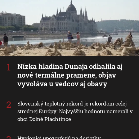
Nízka hladina Dunaja odhalila aj
nové termálne pramene, objav
vyvoláva u vedcov aj obavy
Slovenský teplotný rekord je rekordom celej
strednej Európy: Najvyššiu hodnotu namerali v
obci Dolné Plachtince
Hygienici upozorňujú na desiatky