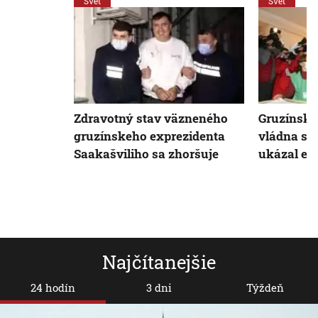
Svet
Svet
Zdravotný stav väzneného
Gruzínske
gruzínskeho exprezidenta
vládna st
Saakašviliho sa zhoršuje
ukázal exi
Najčítanejšie
24 hodín
3 dni
Týždeň