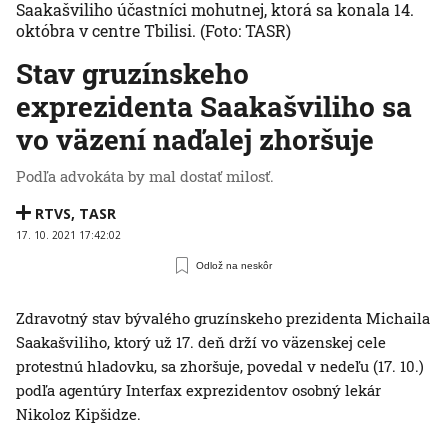
Saakašviliho účastníci mohutnej, ktorá sa konala 14.
októbra v centre Tbilisi.
(Foto: TASR)
Stav gruzínskeho
exprezidenta Saakašviliho sa
vo väzení naďalej zhoršuje
Podľa advokáta by mal dostať milosť.
RTVS
,
TASR
17. 10. 2021 17:42:02
Odlož na neskôr
Zdravotný stav bývalého gruzínskeho prezidenta Michaila
Saakašviliho, ktorý už 17. deň drží vo väzenskej cele
protestnú hladovku, sa zhoršuje, povedal v nedeľu (17. 10.)
podľa agentúry Interfax exprezidentov osobný lekár
Nikoloz Kipšidze.