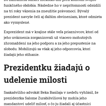
funkčného obdobia. Následne ho v neprítomnosti odsúdili
na tri roky väzenia za zneužitie právomocí. Bývalý
prezident navyše čelí aj ďalším obvineniam, ktoré odmieta
ako vymyslené.
Exprezident má v krajine stále veľa priaznivcov, ktorí od
jeho uväznenia zorganizovali už viacero mohutných
zhromaždení na jeho podporu a za jeho prepustenie na
slobodu. Mobilizujú sa však aj jeho odporcovia, ktorí
žiadajú jeho stíhanie.
Prezidentku žiadajú o
udelenie milosti
Saakašviliho advokát Beka Basilaja v nedeľu vyhlásil, že
prezidentka Salome Zurabišviliová by mohla jeho
mandantovi udeliť milosť, o čo ju žiadali aj účastníci