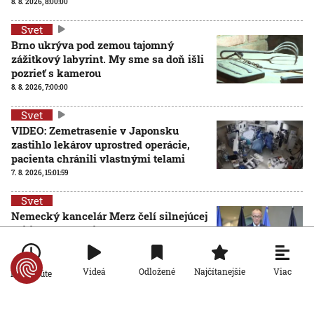
8. 8. 2026, 8:00:00
Svet
Brno ukrýva pod zemou tajomný
zážitkový labyrint. My sme sa doň išli
pozrieť s kamerou
8. 8. 2026, 7:00:00
Svet
VIDEO: Zemetrasenie v Japonsku
zastihlo lekárov uprostred operácie,
pacienta chránili vlastnými telami
7. 8. 2026, 15:01:59
Svet
Nemecký kancelár Merz čelí silnejúcej
kritike pre štátnickú neschopnosť.
Jeho dôvera v udržanie jednotnosti
klesá
Viac
Videá
Odložené
Najčítanejšie
Po minúte
7. 8. 2026, 14:44:23
Svet