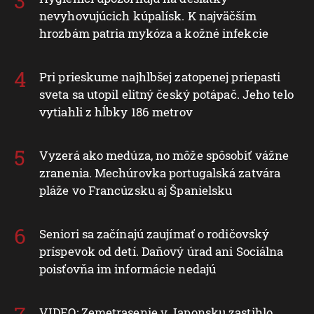
nevyhovujúcich kúpalísk. K najväčším
hrozbám patria mykóza a kožné infekcie
Pri prieskume najhlbšej zatopenej priepasti
sveta sa utopil elitný český potápač. Jeho telo
vytiahli z hĺbky 186 metrov
Vyzerá ako medúza, no môže spôsobiť vážne
zranenia. Mechúrovka portugalská zatvára
pláže vo Francúzsku aj Španielsku
Seniori sa začínajú zaujímať o rodičovský
príspevok od detí. Daňový úrad ani Sociálna
poisťovňa im informácie nedajú
VIDEO: Zemetrasenie v Japonsku zastihlo