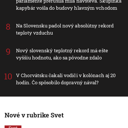
parlamente prerušila milá návšteva. Skupinka
kapybár vošla do budovy hlavným vchodom
Na Slovensku padol nový absolútny rekord
teploty vzduchu
Nový slovenský teplotný rekord má ešte
vyššiu hodnotu, ako sa pôvodne zdalo
V Chorvátsku čakali vodiči v kolónach aj 20
hodín. Čo spôsobilo dopravný nával?
Nové v rubrike Svet
Svet