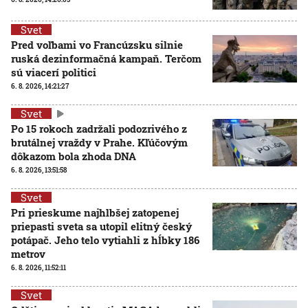
Svet
Pred voľbami vo Francúzsku silnie
ruská dezinformačná kampaň. Terčom
sú viacerí politici
6. 8. 2026, 14:21:27
Svet
Po 15 rokoch zadržali podozrivého z
brutálnej vraždy v Prahe. Kľúčovým
dôkazom bola zhoda DNA
6. 8. 2026, 13:51:58
Svet
Pri prieskume najhlbšej zatopenej
priepasti sveta sa utopil elitný český
potápač. Jeho telo vytiahli z hĺbky 186
metrov
6. 8. 2026, 11:52:11
Svet