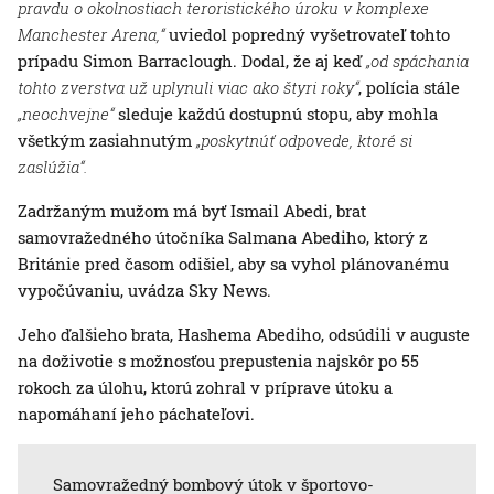
pravdu o okolnostiach teroristického úroku v komplexe
Manchester Arena,“
uviedol popredný vyšetrovateľ tohto
prípadu Simon Barraclough. Dodal, že aj keď
„od spáchania
tohto zverstva už uplynuli viac ako štyri roky“
, polícia stále
„neochvejne“
sleduje každú dostupnú stopu, aby mohla
všetkým zasiahnutým
„poskytnúť odpovede, ktoré si
zaslúžia“.
Zadržaným mužom má byť Ismail Abedi, brat
samovražedného útočníka Salmana Abediho, ktorý z
Británie pred časom odišiel, aby sa vyhol plánovanému
vypočúvaniu, uvádza Sky News.
Jeho ďalšieho brata, Hashema Abediho, odsúdili v auguste
na doživotie s možnosťou prepustenia najskôr po 55
rokoch za úlohu, ktorú zohral v príprave útoku a
napomáhaní jeho páchateľovi.
Samovražedný bombový útok v športovo-