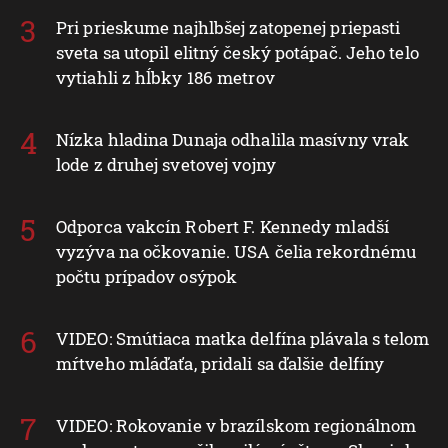
Pri prieskume najhlbšej zatopenej priepasti
sveta sa utopil elitný český potápač. Jeho telo
vytiahli z hĺbky 186 metrov
Nízka hladina Dunaja odhalila masívny vrak
lode z druhej svetovej vojny
Odporca vakcín Robert F. Kennedy mladší
vyzýva na očkovanie. USA čelia rekordnému
počtu prípadov osýpok
VIDEO: Smútiaca matka delfína plávala s telom
mŕtveho mláďaťa, pridali sa ďalšie delfíny
VIDEO: Rokovanie v brazílskom regionálnom