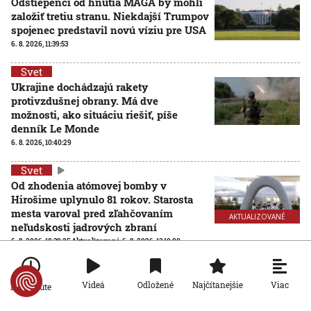
Odštiepenci od hnutia MAGA by mohli
založiť tretiu stranu. Niekdajší Trumpov
spojenec predstavil novú víziu pre USA
6. 8. 2026, 11:39:53
Svet
Ukrajine dochádzajú rakety
protivzdušnej obrany. Má dve
možnosti, ako situáciu riešiť, píše
denník Le Monde
6. 8. 2026, 10:40:29
Svet
Od zhodenia atómovej bomby v
Hirošime uplynulo 81 rokov. Starosta
mesta varoval pred zľahčovaním
AKTUALIZOVANÉ
neľudskosti jadrových zbraní
6. 8. 2026, 10:39:25
Aktualizované:
6. 8. 2026, 13:10:00
Svet
Dron s výbušninami, ktorý našli na
Viac
Videá
Odložené
Najčítanejšie
Po minúte
letisku, predstavuje novú úroveň