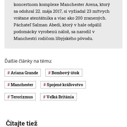
koncertnom komplexe Manchester Arena, ktorý
sa odohral 22. mája 2017, si vyžiadal 23 mŕtvych
vrátane atentátnika a viac ako 200 zranených.
Páchateľ Salman Abedi, ktorý v hale odpálil
podomácky vyrobenú nálož, sa narodil v
Manchestri rodičom líbyjského pôvodu.
Ďalšie články na tému:
Ariana Grande
bombový útok
Manchester
Spojené kráľovstvo
terorizmus
Veľká Británia
Čítajte tiež