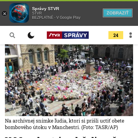
Správy STVR
ZOBRAZIŤ
STVR
BEZPLATNÉ - V Google Play
24
Na archívnej snímke ľudia, ktorí si prišli uctiť obete
bombového útoku v Manchestri.
(Foto: TASR/AP)