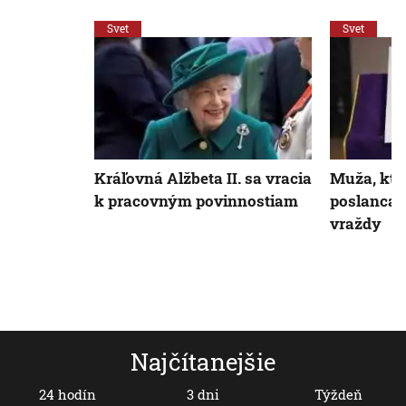
Svet
Svet
Kráľovná Alžbeta II. sa vracia
Muža, ktor
k pracovným povinnostiam
poslanca A
vraždy
Najčítanejšie
24 hodín
3 dni
Týždeň