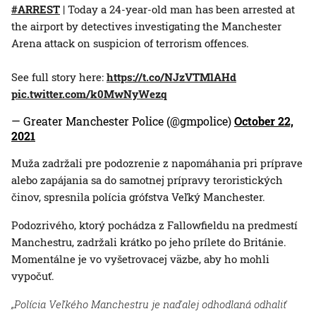
#ARREST
| Today a 24-year-old man has been arrested at
the airport by detectives investigating the Manchester
Arena attack on suspicion of terrorism offences.
See full story here:
https://t.co/NJzVTMlAHd
pic.twitter.com/k0MwNyWezq
— Greater Manchester Police (@gmpolice)
October 22,
2021
Muža zadržali pre podozrenie z napomáhania pri príprave
alebo zapájania sa do samotnej prípravy teroristických
činov, spresnila polícia grófstva Veľký Manchester.
Podozrivého, ktorý pochádza z Fallowfieldu na predmestí
Manchestru, zadržali krátko po jeho prílete do Británie.
Momentálne je vo vyšetrovacej väzbe, aby ho mohli
vypočuť.
„Polícia Veľkého Manchestru je naďalej odhodlaná odhaliť