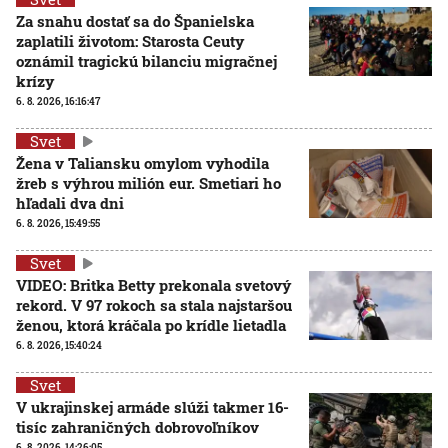
Za snahu dostať sa do Španielska
zaplatili životom: Starosta Ceuty
oznámil tragickú bilanciu migračnej
krízy
6. 8. 2026, 16:16:47
Svet
Žena v Taliansku omylom vyhodila
žreb s výhrou milión eur. Smetiari ho
hľadali dva dni
6. 8. 2026, 15:49:55
Svet
VIDEO: Britka Betty prekonala svetový
rekord. V 97 rokoch sa stala najstaršou
ženou, ktorá kráčala po krídle lietadla
6. 8. 2026, 15:40:24
Svet
V ukrajinskej armáde slúži takmer 16-
tisíc zahraničných dobrovoľníkov
6. 8. 2026, 14:26:05