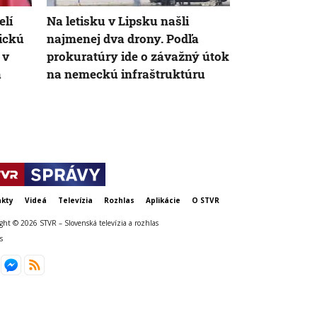
elí
Na letisku v Lipsku našli
Vyzerá ako 
nickú
najmenej dva drony. Podľa
spôsobiť váž
 v
prokuratúry ide o závažný útok
Mechúrovka
á
na nemeckú infraštruktúru
zatvára pláž
Španielsku
kty
Videá
Televízia
Rozhlas
Aplikácie
O STVR
ght © 2026 STVR – Slovenská televízia a rozhlas
s