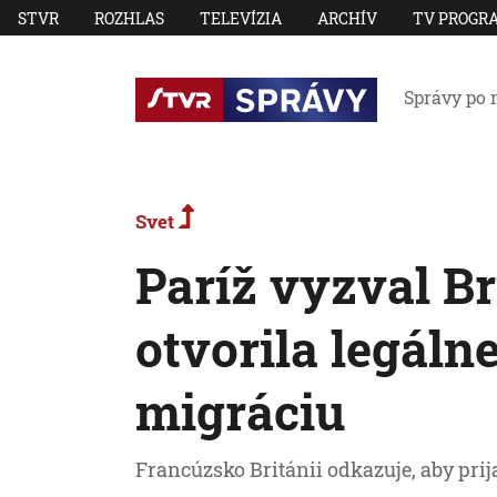
STVR
ROZHLAS
TELEVÍZIA
ARCHÍV
TV PROGR
Správy po 
Svet
Paríž vyzval Br
otvorila legáln
migráciu
Francúzsko Británii odkazuje, aby pri