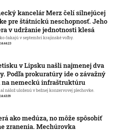
cký kancelár Merz čelí silnejúcej
ike pre štátnickú neschopnosť. Jeho
ra v udržanie jednotnosti klesá
o čakajú v septembri krajinské voľby.
, 14:44:23
etisku v Lipsku našli najmenej dva
y. Podľa prokuratúry ide o závažný
 na nemeckú infraštruktúru
al nálož uloženú v bežnej konzervovej plechovke.
 14:43:39
rá ako medúza, no môže spôsobiť
ne zranenia. Mechúrovka