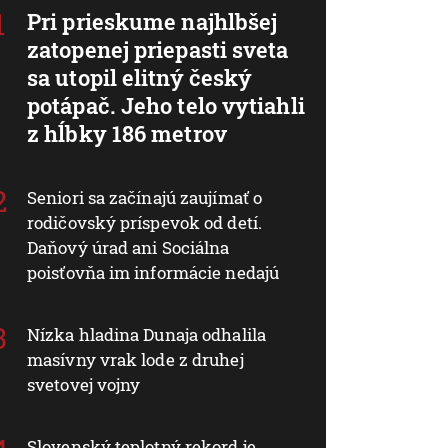
Pri prieskume najhlbšej
zatopenej priepasti sveta
sa utopil elitný český
potápač. Jeho telo vytiahli
z hĺbky 186 metrov
Seniori sa začínajú zaujímať o
rodičovský príspevok od detí.
Daňový úrad ani Sociálna
poisťovňa im informácie nedajú
Nízka hladina Dunaja odhalila
masívny vrak lode z druhej
svetovej vojny
Slovenský teplotný rekord je