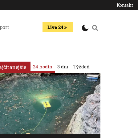
Kontakt
port
Live 24
24 hodín
3 dni
Týždeň
ajčítanejšie