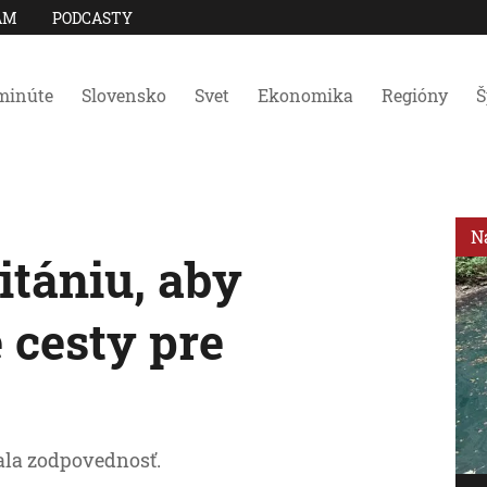
AM
PODCASTY
minúte
Slovensko
Svet
Ekonomika
Regióny
Š
N
itániu, aby
e cesty pre
jala zodpovednosť.