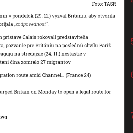
Foto: TASR
 v pondelok (29. 11.) vyzval Britániu, aby otvorila
prijala
„zodpovednosť“
.
m prístave Calais rokovali predstavitelia
, pozvanie pre Britániu na poslednú chvíľu Paríž
gujú na stredajšie (24. 11.) nešťastie v
tení člna zomrelo 27 migrantov.
gration route amid Channel… (France 24)
urged Britain on Monday to open a legal route for
nwq