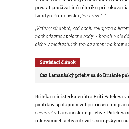
prestať používať inú rétoriku pri rokovani
Londýn Francúzsko
„len uráža“
. “
„Vzťahy sú dobré, keď spolu rokujeme súkrom
nachádzame spoločné body. Akonáhle ale dôj
alebo v médiách, ich tón sa zmení na krajne 
Súvisiaci článok
Cez Lamanšský prieliv sa do Británie po
Britská ministerka vnútra Priti Patelová v 
politikov spolupracovať pri riešení migrač
scénam“
v Lamanšskom prielive. Patelová sľ
rokovaniach a diskutovať s európskymi ná