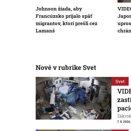
Johnson žiada, aby
VIDEO
Francúzsko prijalo späť
Japon
migrantov, ktorí prešli cez
upros
Lamanš
chrán
Nové v rubrike Svet
Svet
VIDE
zast
paci
Zákrok 
7. 8. 2026,