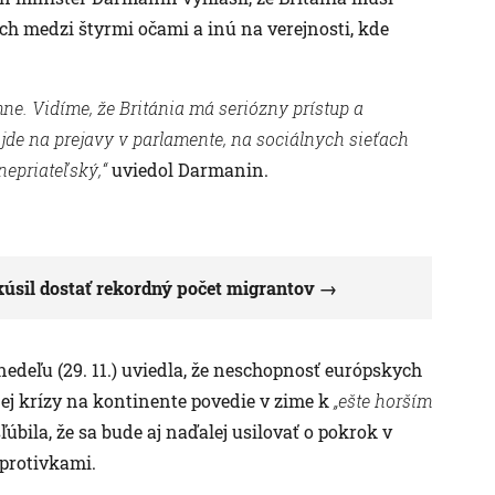
ach medzi štyrmi očami a inú na verejnosti, kde
ne. Vidíme, že Británia má seriózny prístup a
de na prejavy v parlamente, na sociálnych sieťach
nepriateľský,“
uviedol Darmanin.
kúsil dostať rekordný počet migrantov
nedeľu (29. 11.) uviedla, že neschopnosť európskych
nej krízy na kontinente povedie v zime k
„ešte horším
úbila, že sa bude aj naďalej usilovať o pokrok v
protivkami.