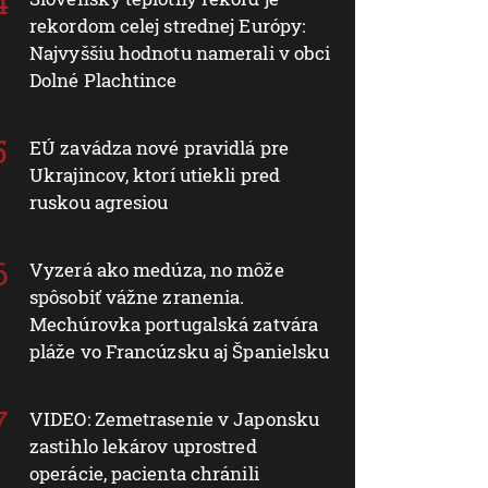
rekordom celej strednej Európy:
Najvyššiu hodnotu namerali v obci
Dolné Plachtince
EÚ zavádza nové pravidlá pre
Ukrajincov, ktorí utiekli pred
ruskou agresiou
Vyzerá ako medúza, no môže
spôsobiť vážne zranenia.
Mechúrovka portugalská zatvára
pláže vo Francúzsku aj Španielsku
VIDEO: Zemetrasenie v Japonsku
zastihlo lekárov uprostred
operácie, pacienta chránili