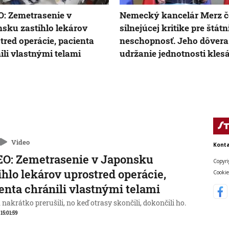
: Zemetrasenie v
Nemecký kancelár Merz č
sku zastihlo lekárov
silnejúcej kritike pre štát
tred operácie, pacienta
neschopnosť. Jeho dôvera
ili vlastnými telami
udržanie jednotnosti kles
Video
Konta
O: Zemetrasenie v Japonsku
Copyri
ihlo lekárov uprostred operácie,
Cookie
enta chránili vlastnými telami
nakrátko prerušili, no keď otrasy skončili, dokončili ho.
 15:01:59