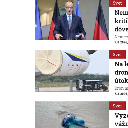
Svet
Neme
krit
dôve
Nemeck
7. 8. 2026
Svet
Na l
dron
útok
Dron m
7. 8. 2026,
Svet
Vyze
váž