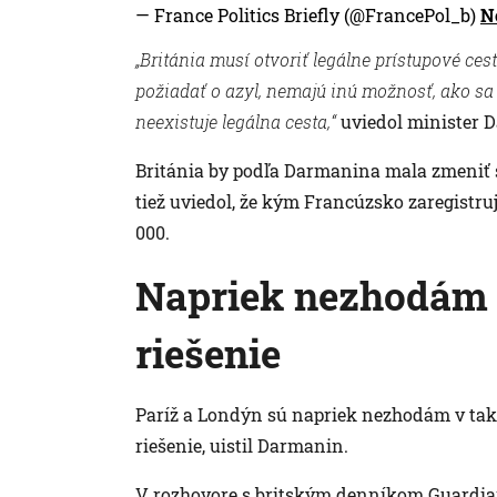
— France Politics Briefly (@FrancePol_b)
N
„Británia musí otvoriť legálne prístupové cest
požiadať o azyl, nemajú inú možnosť, ako sa 
neexistuje legálna cesta,“
uviedol minister 
Británia by podľa Darmanina mala zmeniť sv
tiež uviedol, že kým Francúzsko zaregistruj
000.
Napriek nezhodám 
riešenie
Paríž a Londýn sú napriek nezhodám v ta
riešenie, uistil Darmanin.
V rozhovore s britským denníkom Guardian