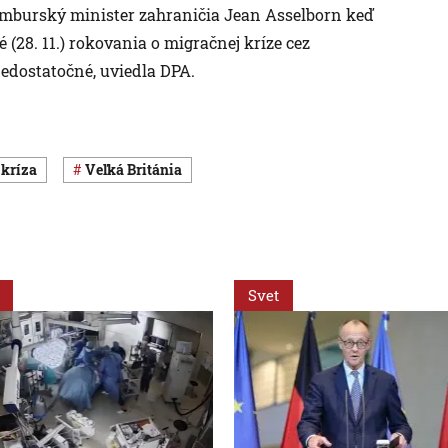
uxemburský minister zahraničia Jean Asselborn keď
é (28. 11.) rokovania o migračnej kríze cez
edostatočné, uviedla DPA.
 kríza
Veľká Británia
Svet