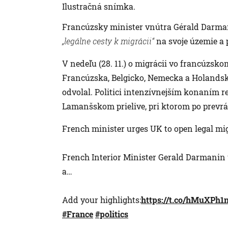
Ilustračná snímka.
Francúzsky minister vnútra Gérald Darmanin
„legálne cesty k migrácii“
na svoje územie a 
V nedeľu (28. 11.) o migrácii vo francúzsko
Francúzska, Belgicko, Nemecka a Holandska
odvolal. Politici intenzívnejším konaním rea
Lamanšskom prielive, pri ktorom po prevrá
French minister urges UK to open legal mi
French Interior Minister Gerald Darmanin 
a…
Add your highlights:
https://t.co/hMuXPh1
#France
#politics