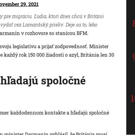
ovember 29, 2021
y pre migráciu. Ľudia, ktorí dnes chcú v Británii
vydať cez Lamanšský prieliv. Deje sa to, lebo
Darmanin v rozhovore so stanicou BFM.
oju legislatívu a prijať zodpovednosť. Minister
e každý rok 150 000 žiadostí o azyl, Británia len 30
hľadajú spoločné
kmer každodennom kontakte a hľadajú spoločné
 minister Darmanin vyhlásil, že Británia musí