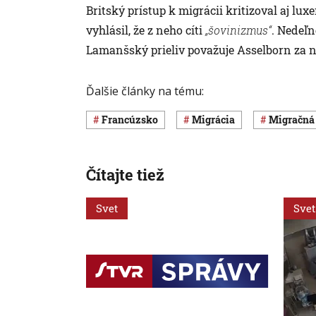
Britský prístup k migrácii kritizoval aj l
vyhlásil, že z neho cíti
„šovinizmus“
. Nedeľn
Lamanšský prieliv považuje Asselborn za n
Ďalšie články na tému:
Francúzsko
migrácia
migračná
Čítajte tiež
Svet
Svet