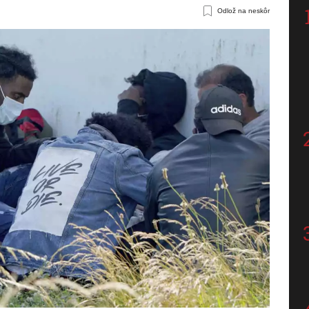
Odlož na neskôr