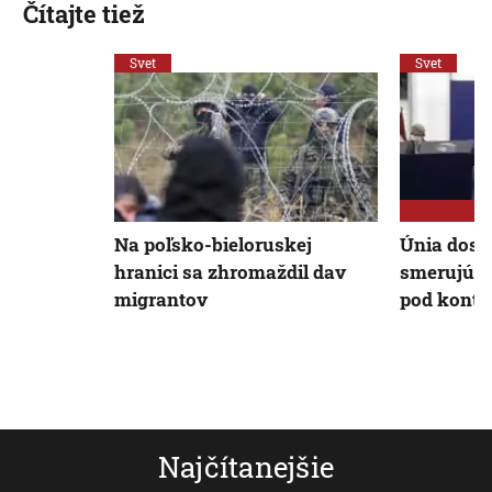
Čítajte tiež
Svet
Svet
Na poľsko-bieloruskej
Únia dost
hranici sa zhromaždil dav
smerujúci
migrantov
pod kontro
Najčítanejšie