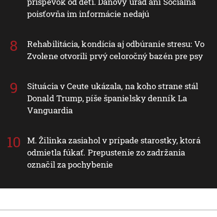
príspevok od detí. Daňový úrad ani Sociálna
poisťovňa im informácie nedajú
Rehabilitácia, kondícia aj odbúranie stresu: Vo
Zvolene otvorili prvý celoročný bazén pre psy
Situácia v Ceute ukázala, na koho strane stál
Donald Trump, píše španielsky denník La
Vanguardia
M. Žilinka zasiahol v prípade starostky, ktorá
odmietla fúkať. Prepustenie zo zadržania
označil za pochybenie