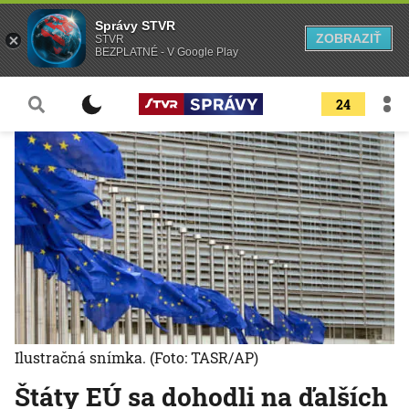
Správy STVR
ZOBRAZIŤ
STVR
BEZPLATNÉ - V Google Play
24
Ilustračná snímka.
(Foto: TASR/AP)
Štáty EÚ sa dohodli na ďalších