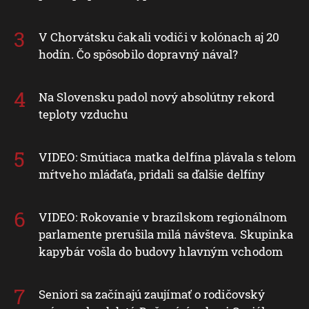
V Chorvátsku čakali vodiči v kolónach aj 20
hodín. Čo spôsobilo dopravný nával?
Na Slovensku padol nový absolútny rekord
teploty vzduchu
VIDEO: Smútiaca matka delfína plávala s telom
mŕtveho mláďaťa, pridali sa ďalšie delfíny
VIDEO: Rokovanie v brazílskom regionálnom
parlamente prerušila milá návšteva. Skupinka
kapybár vošla do budovy hlavným vchodom
Seniori sa začínajú zaujímať o rodičovský