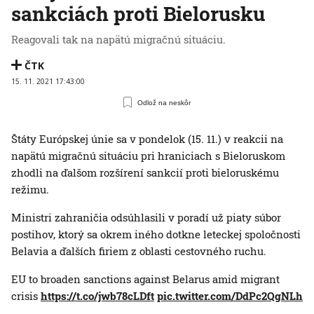
sankciách proti Bielorusku
Reagovali tak na napätú migračnú situáciu.
ČTK
15. 11. 2021 17:43:00
Odlož na neskôr
Štáty Európskej únie sa v pondelok (15. 11.) v reakcii na
napätú migračnú situáciu pri hraniciach s Bieloruskom
zhodli na ďalšom rozšírení sankcií proti bieloruskému
režimu.
Ministri zahraničia odsúhlasili v poradí už piaty súbor
postihov, ktorý sa okrem iného dotkne leteckej spoločnosti
Belavia a ďalších firiem z oblasti cestovného ruchu.
EU to broaden sanctions against Belarus amid migrant
crisis
https://t.co/jwb78cLDft
pic.twitter.com/DdPc2QgNLh