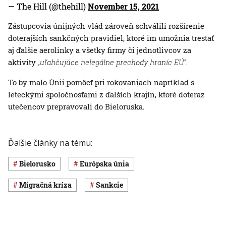
— The Hill (@thehill)
November 15, 2021
Zástupcovia únijných vlád zároveň schválili rozšírenie
doterajších sankčných pravidiel, ktoré im umožnia trestať
aj ďalšie aerolinky a všetky firmy či jednotlivcov za
aktivity
„uľahčujúce nelegálne prechody hraníc EÚ“.
To by malo Únii pomôcť pri rokovaniach napríklad s
leteckými spoločnosťami z ďalších krajín, ktoré doteraz
utečencov prepravovali do Bieloruska.
Ďalšie články na tému:
Bielorusko
Európska únia
migračná kríza
sankcie