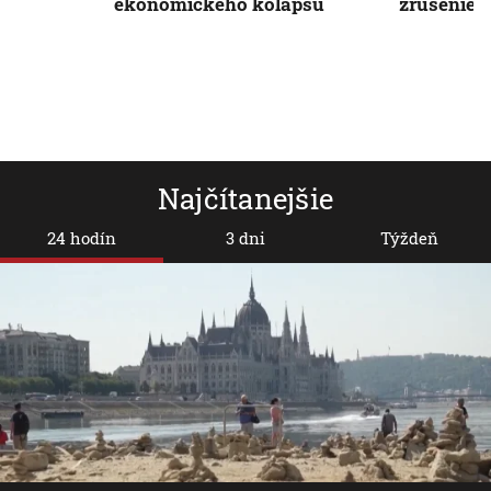
ekonomického kolapsu
zrušenie s
Najčítanejšie
24 hodín
3 dni
Týždeň