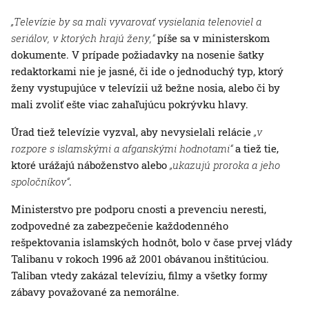
„Televízie by sa mali vyvarovať vysielania telenoviel a
seriálov, v ktorých hrajú ženy,“
píše sa v ministerskom
dokumente. V prípade požiadavky na nosenie šatky
redaktorkami nie je jasné, či ide o jednoduchý typ, ktorý
ženy vystupujúce v televízii už bežne nosia, alebo či by
mali zvoliť ešte viac zahaľujúcu pokrývku hlavy.
Úrad tiež televízie vyzval, aby nevysielali relácie
„v
rozpore s islamskými a afganskými hodnotami“
a tiež tie,
ktoré urážajú náboženstvo alebo
„ukazujú proroka a jeho
spoločníkov“
.
Ministerstvo pre podporu cnosti a prevenciu neresti,
zodpovedné za zabezpečenie každodenného
rešpektovania islamských hodnôt, bolo v čase prvej vlády
Talibanu v rokoch 1996 až 2001 obávanou inštitúciou.
Taliban vtedy zakázal televíziu, filmy a všetky formy
zábavy považované za nemorálne.