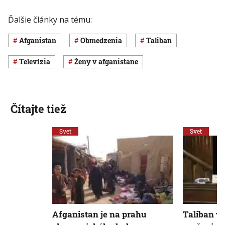
Ďalšie články na tému:
Afganistan
obmedzenia
Taliban
televízia
ženy v afganistane
Čítajte tiež
Svet
Svet
Afganistan je na prahu
Taliban v