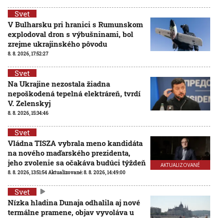
Svet
V Bulharsku pri hranici s Rumunskom
explodoval dron s výbušninami, bol
zrejme ukrajinského pôvodu
8. 8. 2026, 17:52:27
Svet
Na Ukrajine nezostala žiadna
nepoškodená tepelná elektráreň, tvrdí
V. Zelenskyj
8. 8. 2026, 15:34:46
Svet
Vládna TISZA vybrala meno kandidáta
na nového maďarského prezidenta,
jeho zvolenie sa očakáva budúci týždeň
AKTUALIZOVANÉ
8. 8. 2026, 13:51:54
Aktualizované:
8. 8. 2026, 14:49:00
Svet
Nízka hladina Dunaja odhalila aj nové
termálne pramene, objav vyvoláva u