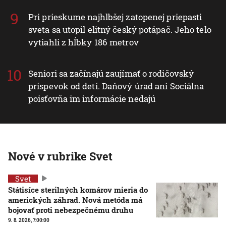
Pri prieskume najhlbšej zatopenej priepasti
sveta sa utopil elitný český potápač. Jeho telo
vytiahli z hĺbky 186 metrov
Seniori sa začínajú zaujímať o rodičovský
príspevok od detí. Daňový úrad ani Sociálna
poisťovňa im informácie nedajú
Nové v rubrike Svet
Svet
Státisíce sterilných komárov mieria do
amerických záhrad. Nová metóda má
bojovať proti nebezpečnému druhu
9. 8. 2026, 7:00:00