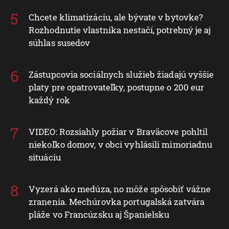
Chcete klimatizáciu, ale bývate v bytovke?
Rozhodnutie vlastníka nestačí, potrebný je aj
súhlas susedov
Zástupcovia sociálnych služieb žiadajú vyššie
platy pre opatrovateľky, postupne o 200 eur
každý rok
VIDEO: Rozsiahly požiar v Braväcove pohltil
niekoľko domov, v obci vyhlásili mimoriadnu
situáciu
Vyzerá ako medúza, no môže spôsobiť vážne
zranenia. Mechúrovka portugalská zatvára
pláže vo Francúzsku aj Španielsku