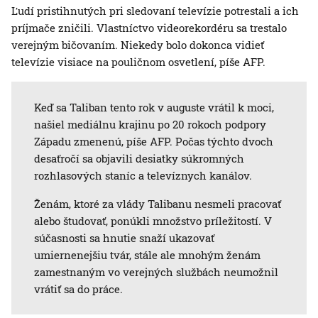
Ľudí pristihnutých pri sledovaní televízie potrestali a ich
príjmače zničili. Vlastníctvo videorekordéru sa trestalo
verejným bičovaním. Niekedy bolo dokonca vidieť
televízie visiace na pouličnom osvetlení, píše AFP.
Keď sa Taliban tento rok v auguste vrátil k moci,
našiel mediálnu krajinu po 20 rokoch podpory
Západu zmenenú, píše AFP. Počas týchto dvoch
desaťročí sa objavili desiatky súkromných
rozhlasových staníc a televíznych kanálov.
Ženám, ktoré za vlády Talibanu nesmeli pracovať
alebo študovať, ponúkli množstvo príležitostí. V
súčasnosti sa hnutie snaží ukazovať
umiernenejšiu tvár, stále ale mnohým ženám
zamestnaným vo verejných službách neumožnil
vrátiť sa do práce.