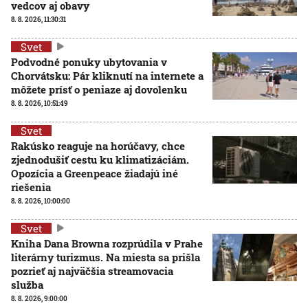
vedcov aj obavy
8. 8. 2026, 11:30:31
Svet
Podvodné ponuky ubytovania v
Chorvátsku: Pár kliknutí na internete a
môžete prísť o peniaze aj dovolenku
8. 8. 2026, 10:51:49
Svet
Rakúsko reaguje na horúčavy, chce
zjednodušiť cestu ku klimatizáciám.
Opozícia a Greenpeace žiadajú iné
riešenia
8. 8. 2026, 10:00:00
Svet
Kniha Dana Browna rozprúdila v Prahe
literárny turizmus. Na miesta sa prišla
pozrieť aj najväčšia streamovacia
služba
8. 8. 2026, 9:00:00