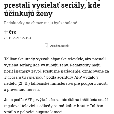
prestali vysielať seriály, kde
účinkujú ženy
Redaktorky na obraze majú byť zahalené.
ČTK
22. 11. 2021 10:24:54
Odlož na neskôr
Talibanské úrady vyzvali afganské televízie, aby prestali
vysielať seriály, kde vystupujú ženy. Redaktorky majú
nosiť islamský závoj. Príslušné nariadenie, označované za
„náboženskú smernicu“
, podľa agentúry AFP vydalo v
nedeľu (21. 11.) talibanské ministerstvo pre podporu cnosti
a prevenciu neresti.
Je to podľa AFP prvýkrát, čo sa táto štátna inštitúcia snaží
regulovať televíziu, odkedy sa radikálne hnutie Taliban
vrátilo v polovici augusta k moci.