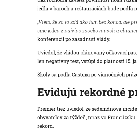
jedla v baroch a reštauráciách bude podľa 
„Viem, že sa to zdá ako film bez konca, ale
sme jeden z najviac zaočkovaných a chráne
konferencii po zasadnutí vlády.
Uviedol, že vládou plánovaný očkovací pas,
len negatívny test, vstúpi do platnosti 15.
Školy sa podľa Castexa po vianočných práz
Evidujú rekordné p
Premiér tiež uviedol, že sedemdňová incide
obyvateľov za týždeň, teraz vo Francúzsku 
rekord.