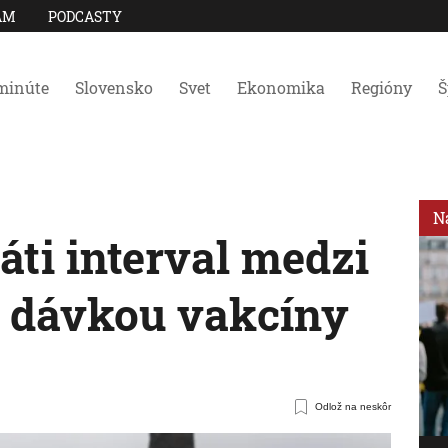
AM
PODCASTY
minúte
Slovensko
Svet
Ekonomika
Regióny
Š
N
ti interval medzi
u dávkou vakcíny
Odlož na neskôr