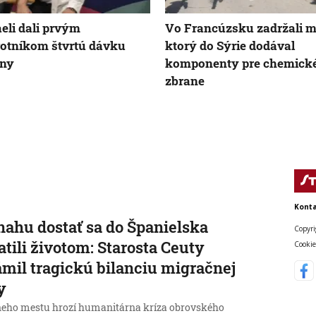
aeli dali prvým
Vo Francúzsku zadržali m
otníkom štvrtú dávku
ktorý do Sýrie dodával
íny
komponenty pre chemick
zbrane
Konta
nahu dostať sa do Španielska
Copyri
atili životom: Starosta Ceuty
Cookie
mil tragickú bilanciu migračnej
y
neho mestu hrozí humanitárna kríza obrovského