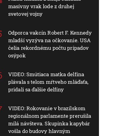
masívny vrak lode z druhej
svetovej vojny
Odporca vakcín Robert F. Kennedy
mladší vyzýva na očkovanie. USA
čelia rekordnému počtu prípadov
osýpok
VIDEO: Smútiaca matka delfína
plávala s telom mŕtveho mláďaťa,
pridali sa ďalšie delfíny
VIDEO: Rokovanie v brazílskom
regionálnom parlamente prerušila
milá návšteva. Skupinka kapybár
vošla do budovy hlavným