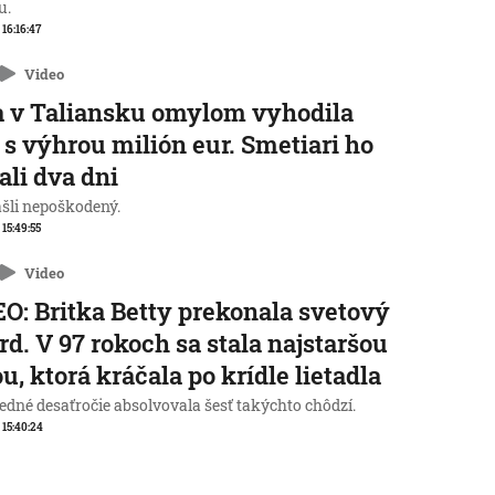
u.
 16:16:47
Video
 v Taliansku omylom vyhodila
 s výhrou milión eur. Smetiari ho
ali dva dni
ašli nepoškodený.
 15:49:55
Video
O: Britka Betty prekonala svetový
rd. V 97 rokoch sa stala najstaršou
u, ktorá kráčala po krídle lietadla
edné desaťročie absolvovala šesť takýchto chôdzí.
, 15:40:24