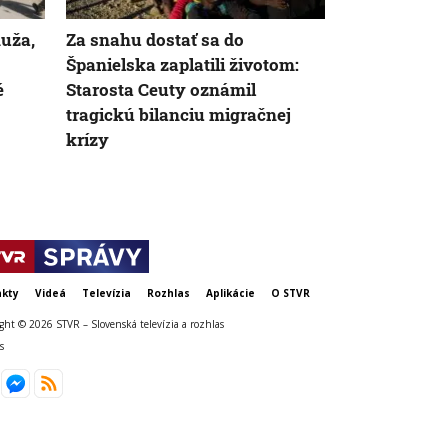
uža,
Za snahu dostať sa do
Žena v Tali
Španielska zaplatili životom:
vyhodila žre
é
Starosta Ceuty oznámil
eur. Smetiari
tragickú bilanciu migračnej
krízy
kty
Videá
Televízia
Rozhlas
Aplikácie
O STVR
ght © 2026 STVR – Slovenská televízia a rozhlas
s