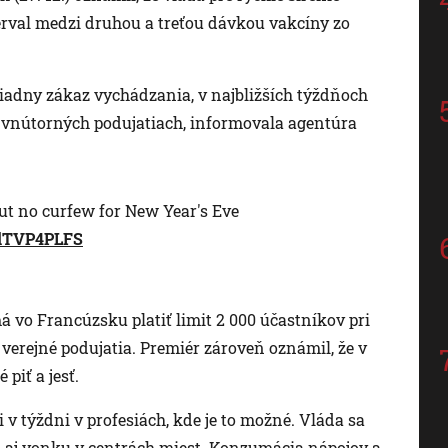
erval medzi druhou a treťou dávkou vakcíny zo
žiadny zákaz vychádzania, v najbližších týždňoch
 vnútorných podujatiach, informovala agentúra
ut no curfew for New Year's Eve
/2lTVP4PLFS
 vo Francúzsku platiť limit 2 000 účastníkov pri
 verejné podujatia. Premiér zároveň oznámil, že v
piť a jesť.
v týždni v profesiách, kde je to možné. Vláda sa
ka aj vonku v centrách miest. Konzumácia nápojov a