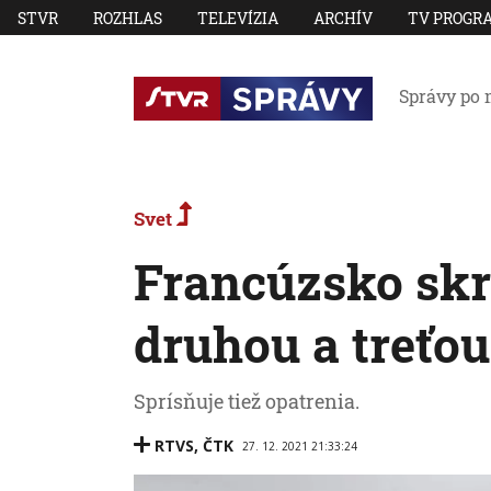
STVR
ROZHLAS
TELEVÍZIA
ARCHÍV
TV PROGR
Správy po 
Svet
Francúzsko skrá
druhou a treťo
Sprísňuje tiež opatrenia.
RTVS
,
ČTK
27. 12. 2021 21:33:24