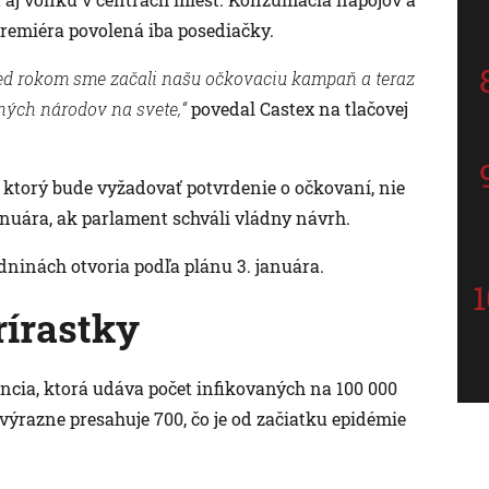
premiéra povolená iba posediačky.
 pred rokom sme začali našu očkovaciu kampaň a teraz
ných národov na svete,“
povedal Castex na tlačovej
 ktorý bude vyžadovať potvrdenie o očkovaní, nie
 januára, ak parlament schváli vládny návrh.
dninách otvoria podľa plánu 3. januára.
rírastky
ncia, ktorá udáva počet infikovaných na 100 000
výrazne presahuje 700, čo je od začiatku epidémie