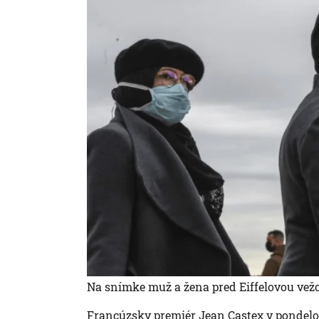
Na snímke muž a žena pred Eiffelovou vežo
Francúzsky premiér Jean Castex v pondelok (