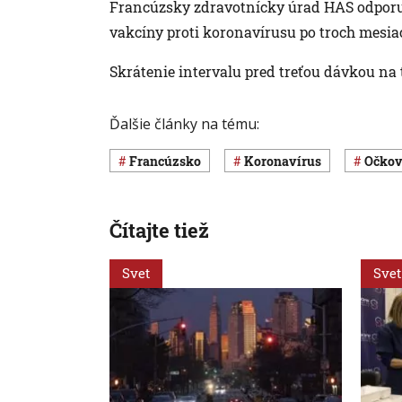
Francúzsky zdravotnícky úrad HAS odporu
vakcíny proti koronavírusu po troch mesia
Skrátenie intervalu pred treťou dávkou na t
Ďalšie články na tému:
Francúzsko
koronavírus
očko
Čítajte tiež
Svet
Svet