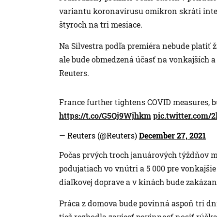
variantu koronavírusu omikron skráti int
štyroch na tri mesiace.
Na Silvestra podľa premiéra nebude platiť 
ale bude obmedzená účasť na vonkajších a
Reuters.
France further tightens COVID measures, b
https://t.co/G5Qj9Wjhkm
pic.twitter.com
— Reuters (@Reuters)
December 27, 2021
Počas prvých troch januárových týždňov má
podujatiach vo vnútri a 5 000 pre vonkajšie
diaľkovej doprave a v kinách bude zakázané 
Práca z domova bude povinná aspoň tri dni 
tiež rozhodla zaviesť povinnosť nosiť rúš