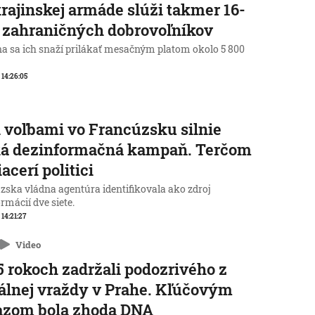
rajinskej armáde slúži takmer 16-
c zahraničných dobrovoľníkov
na sa ich snaží prilákať mesačným platom okolo 5 800
, 14:26:05
 voľbami vo Francúzsku silnie
ká dezinformačná kampaň. Terčom
iacerí politici
zska vládna agentúra identifikovala ako zdroj
rmácií dve siete.
 14:21:27
Video
5 rokoch zadržali podozrivého z
álnej vraždy v Prahe. Kľúčovým
azom bola zhoda DNA