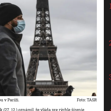
u v Paríži.
Foto: TASR
27. 12.) oznámil, že vláda pre rýchle šírenie