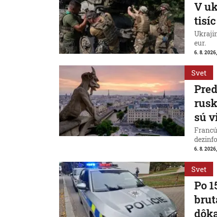
V uk
tisí
Ukraji
eur.
6. 8. 2026
Svet
Pred
rus
sú v
Francú
dezinfo
6. 8. 2026,
Svet
Po 1
brut
dôk