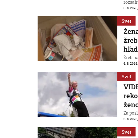
rozsah
6. 8. 2026,
Svet
Žena
žreb
hľad
Žreb n
6. 8. 2026,
Svet
VIDE
reko
ženo
Za posl
6. 8. 2026
Svet