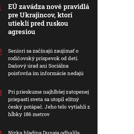
EÚ zavádza nové pravidlá
pre Ukrajincov, ktorí
utiekli pred ruskou
agresiou
Seniori sa začínajú zaujímať o
rodičovský príspevok od detí.
Daňový úrad ani Sociálna
poisťovňa im informácie nedajú
Pri prieskume najhlbšej zatopenej
priepasti sveta sa utopil elitný
český potápač. Jeho telo vytiahli z
hĺbky 186 metrov
Nízka hladina Dunaja odhalila