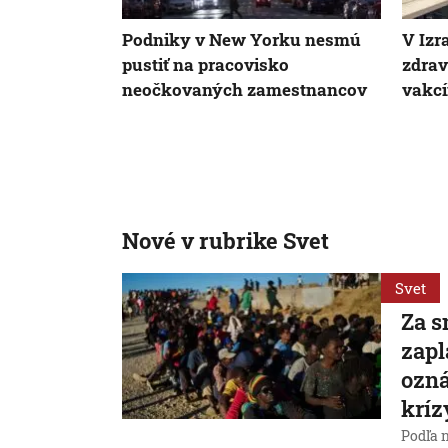
Podniky v New Yorku nesmú
V Izr
pustiť na pracovisko
zdrav
neočkovaných zamestnancov
vakc
Nové v rubrike Svet
Svet
Za s
zapl
ozná
kríz
Podľa 