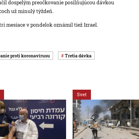
čil dospelým preočkovanie posilňujúcou dávkou
coch už minulý týždeň.
ri mesiace v pondelok oznámil tiež Izrael.
vanie proti koronavírusu
tretia dávka
Svet