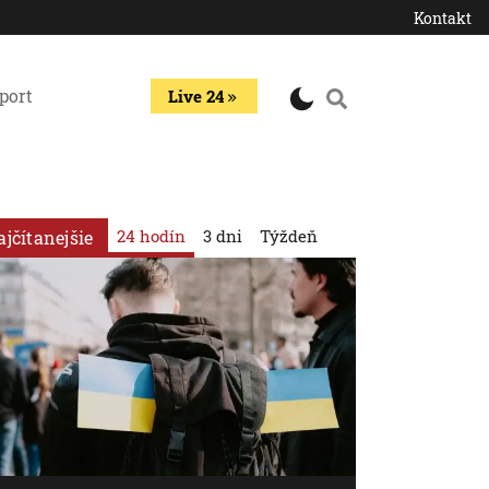
Kontakt
port
Live 24
24 hodín
3 dni
Týždeň
ajčítanejšie