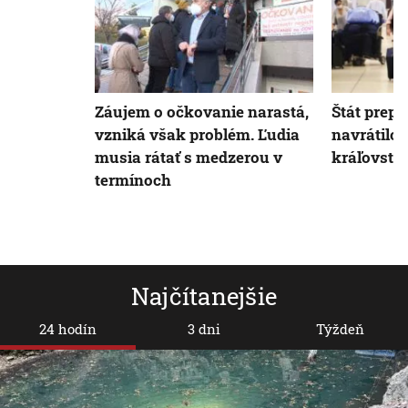
Záujem o očkovanie narastá,
Štát prepl
vzniká však problém. Ľudia
navrátilc
musia rátať s medzerou v
kráľovstv
termínoch
Najčítanejšie
24 hodín
3 dni
Týždeň