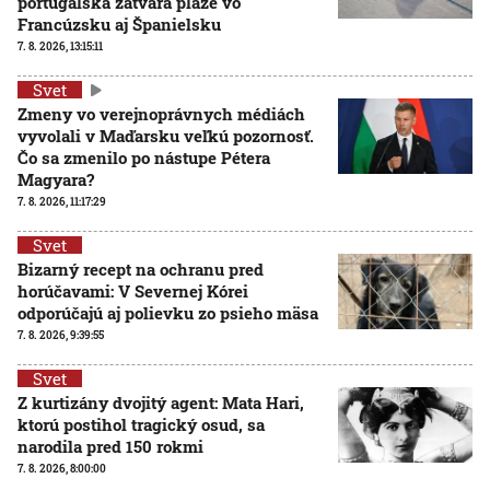
portugalská zatvára pláže vo
Francúzsku aj Španielsku
7. 8. 2026, 13:15:11
Svet
Zmeny vo verejnoprávnych médiách
vyvolali v Maďarsku veľkú pozornosť.
Čo sa zmenilo po nástupe Pétera
Magyara?
7. 8. 2026, 11:17:29
Svet
Bizarný recept na ochranu pred
horúčavami: V Severnej Kórei
odporúčajú aj polievku zo psieho mäsa
7. 8. 2026, 9:39:55
Svet
Z kurtizány dvojitý agent: Mata Hari,
ktorú postihol tragický osud, sa
narodila pred 150 rokmi
7. 8. 2026, 8:00:00