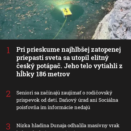
Pri prieskume najhlbšej zatopenej
priepasti sveta sa utopil elitný
český potápač. Jeho telo vytiahli z
hĺbky 186 metrov
Seniori sa začínajú zaujímať o rodičovský
príspevok od detí. Daňový úrad ani Sociálna
poisťovňa im informácie nedajú
Nízka hladina Dunaja odhalila masívny vrak