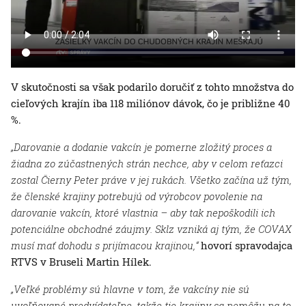
V skutočnosti sa však podarilo doručiť z tohto množstva do
cieľových krajín iba 118 miliónov dávok, čo je približne 40
%.
„Darovanie a dodanie vakcín je pomerne zložitý proces a
žiadna zo zúčastnených strán nechce, aby v celom reťazci
zostal Čierny Peter práve v jej rukách. Všetko začína už tým,
že členské krajiny potrebujú od výrobcov povolenie na
darovanie vakcín, ktoré vlastnia – aby tak nepoškodili ich
potenciálne obchodné záujmy. Sklz vzniká aj tým, že COVAX
musí mať dohodu s prijímacou krajinou,“
hovorí spravodajca
RTVS v Bruseli Martin Hílek.
„Veľké problémy sú hlavne v tom, že vakcíny nie sú
uvoľňované predvídateľne, takže tie krajiny sa nemôžu na to