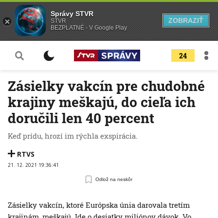
Správy STVR
ZOBRAZIŤ
STVR
BEZPLATNÉ - V Google Play
24
Zásielky vakcín pre chudobné
krajiny meškajú, do cieľa ich
doručili len 40 percent
Keď prídu, hrozí im rýchla exspirácia.
RTVS
21. 12. 2021 19:36:41
Odlož na neskôr
Zásielky vakcín, ktoré Európska únia darovala tretím
krajinám, meškajú. Ide o desiatky miliónov dávok. Vo