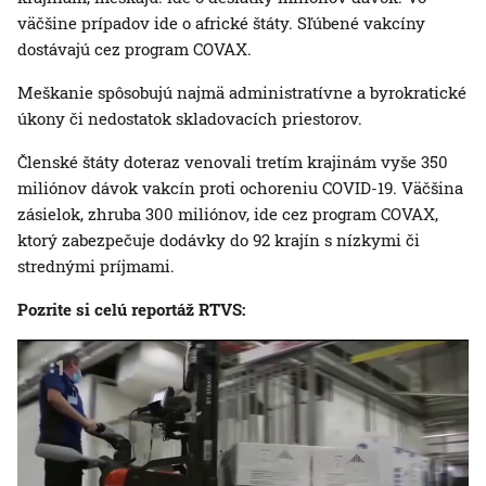
väčšine prípadov ide o africké štáty. Sľúbené vakcíny
dostávajú cez program COVAX.
Meškanie spôsobujú najmä administratívne a byrokratické
úkony či nedostatok skladovacích priestorov.
Členské štáty doteraz venovali tretím krajinám vyše 350
miliónov dávok vakcín proti ochoreniu COVID-19. Väčšina
zásielok, zhruba 300 miliónov, ide cez program COVAX,
ktorý zabezpečuje dodávky do 92 krajín s nízkymi či
strednými príjmami.
Pozrite si celú reportáž RTVS: