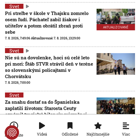
Svet
Pri streľbe v škole v Thajsku zomrelo
osem ľudí. Páchateľ zabil žiakov i
učiteľov a potom obrátil zbraň proti
AKTUALIZOVANÉ
sebe
7. 8. 2026, 7:49:06
Aktualizované:
7. 8. 2026, 13:29:00
Svet
Nie sú na dovolenke, hoci sú celé leto
pri mori: Štáb STVR strávil deň v teréne
so slovenskými policajtami v
Chorvátsku
7. 8. 2026, 7:00:00
Svet
Za snahu dostať sa do Španielska
zaplatili životom: Starosta Ceuty
oznámil tragickú bilanciu migračnej
krízy
6. 8. 2026, 16:16:47
Viac
Videá
Odložené
Najčítanejšie
Po minúte
Svet