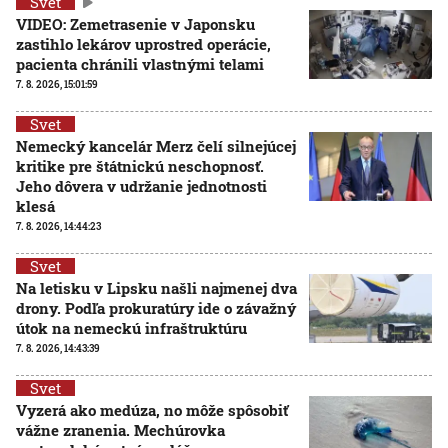
Svet
VIDEO: Zemetrasenie v Japonsku
zastihlo lekárov uprostred operácie,
pacienta chránili vlastnými telami
7. 8. 2026, 15:01:59
Svet
Nemecký kancelár Merz čelí silnejúcej
kritike pre štátnickú neschopnosť.
Jeho dôvera v udržanie jednotnosti
klesá
7. 8. 2026, 14:44:23
Svet
Na letisku v Lipsku našli najmenej dva
drony. Podľa prokuratúry ide o závažný
útok na nemeckú infraštruktúru
7. 8. 2026, 14:43:39
Svet
Vyzerá ako medúza, no môže spôsobiť
vážne zranenia. Mechúrovka