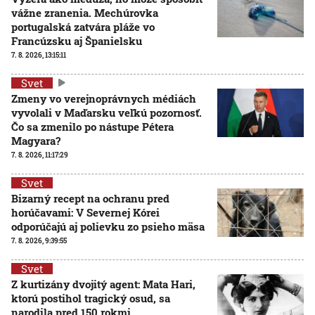
vážne zranenia. Mechúrovka
portugalská zatvára pláže vo
Francúzsku aj Španielsku
7. 8. 2026, 13:15:11
Svet
Zmeny vo verejnoprávnych médiách
vyvolali v Maďarsku veľkú pozornosť.
Čo sa zmenilo po nástupe Pétera
Magyara?
7. 8. 2026, 11:17:29
Svet
Bizarný recept na ochranu pred
horúčavami: V Severnej Kórei
odporúčajú aj polievku zo psieho mäsa
7. 8. 2026, 9:39:55
Svet
Z kurtizány dvojitý agent: Mata Hari,
ktorú postihol tragický osud, sa
narodila pred 150 rokmi