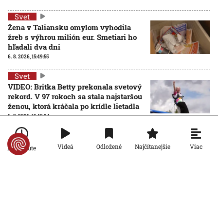
Svet
Žena v Taliansku omylom vyhodila
žreb s výhrou milión eur. Smetiari ho
hľadali dva dni
6. 8. 2026, 15:49:55
Svet
VIDEO: Britka Betty prekonala svetový
rekord. V 97 rokoch sa stala najstaršou
ženou, ktorá kráčala po krídle lietadla
6. 8. 2026, 15:40:24
Svet
V ukrajinskej armáde slúži takmer 16-
Viac
Videá
Odložené
Najčítanejšie
Po minúte
tisíc zahraničných dobrovoľníkov
6. 8. 2026, 14:26:05
Svet
Pred voľbami vo Francúzsku silnie
ruská dezinformačná kampaň. Terčom
sú viacerí politici