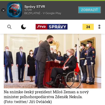
Správy STVR
ZOBRAZIŤ
STVR
BEZPLATNÉ - V Google Play
24
Na snímke český prezident Miloš Zeman a nový
minister poľnohospodárstva Zdeněk Nekula.
(Foto: twitter/ Jiří Ovčáček)