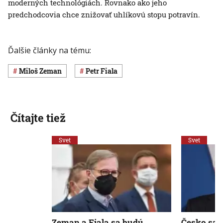
moderných technológiách. Rovnako ako jeho
predchodcovia chce znižovať uhlíkovú stopu potravín.
Ďalšie články na tému:
Miloš Zeman
Petr Fiala
Čítajte tiež
Svet
Svet
Zeman a Fiala sa budú
Česko sa 