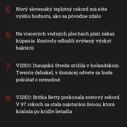
Nový slovenský teplotný rekord má ešte
vyššiu hodnotu, ako sa pôvodne zdalo
Na viacerých vodných plochách platí zákaz
kúpania. Kontroly odhalili zvýšený výskyt
baktérií
VIDEO: Dunajská Streda utŕžila v holandskom
Twente debakel, v domácej odvete sa bude
pokúšať o nemožné
VIDEO: Britka Betty prekonala svetový rekord.
V 97 rokoch sa stala najstaršou ženou, ktorá
kráčala po krídle lietadla