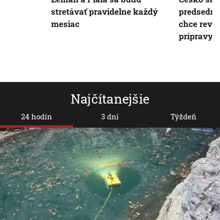
stretávať pravidelne každý
predsedníc
mesiac
chce revid
prípravy
Najčítanejšie
24 hodín
3 dni
Týždeň