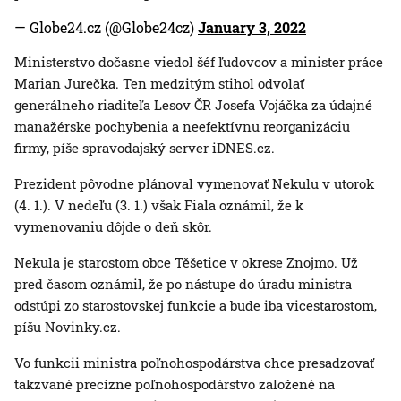
— Globe24.cz (@Globe24cz)
January 3, 2022
Ministerstvo dočasne viedol šéf ľudovcov a minister práce
Marian Jurečka. Ten medzitým stihol odvolať
generálneho riaditeľa Lesov ČR Josefa Vojáčka za údajné
manažérske pochybenia a neefektívnu reorganizáciu
firmy, píše spravodajský server iDNES.cz.
Prezident pôvodne plánoval vymenovať Nekulu v utorok
(4. 1.). V nedeľu (3. 1.) však Fiala oznámil, že k
vymenovaniu dôjde o deň skôr.
Nekula je starostom obce Těšetice v okrese Znojmo. Už
pred časom oznámil, že po nástupe do úradu ministra
odstúpi zo starostovskej funkcie a bude iba vicestarostom,
píšu Novinky.cz.
Vo funkcii ministra poľnohospodárstva chce presadzovať
takzvané precízne poľnohospodárstvo založené na