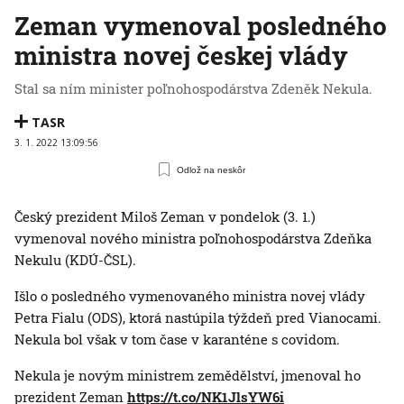
Zeman vymenoval posledného
ministra novej českej vlády
Stal sa ním minister poľnohospodárstva Zdeněk Nekula.
TASR
3. 1. 2022 13:09:56
Odlož na neskôr
Český prezident Miloš Zeman v pondelok (3. 1.)
vymenoval nového ministra poľnohospodárstva Zdeňka
Nekulu (KDÚ-ČSL).
Išlo o posledného vymenovaného ministra novej vlády
Petra Fialu (ODS), ktorá nastúpila týždeň pred Vianocami.
Nekula bol však v tom čase v karanténe s covidom.
Nekula je novým ministrem zemědělství, jmenoval ho
prezident Zeman
https://t.co/NK1JlsYW6i