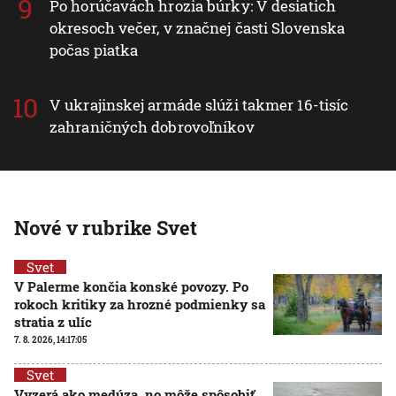
Po horúčavách hrozia búrky: V desiatich
okresoch večer, v značnej časti Slovenska
počas piatka
V ukrajinskej armáde slúži takmer 16-tisíc
zahraničných dobrovoľníkov
Nové v rubrike Svet
Svet
V Palerme končia konské povozy. Po
rokoch kritiky za hrozné podmienky sa
stratia z ulíc
7. 8. 2026, 14:17:05
Svet
Vyzerá ako medúza, no môže spôsobiť