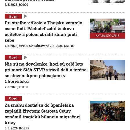
7. 8. 2026, 8:00:00
Svet
Pri streľbe v škole v Thajsku zomrelo
osem ľudí. Páchateľ zabil žiakov i
učiteľov a potom obrátil zbraň proti
AKTUALIZOVANÉ
sebe
7. 8. 2026, 7:49:06
Aktualizované:
7. 8. 2026, 13:29:00
Svet
Nie sú na dovolenke, hoci sú celé leto
pri mori: Štáb STVR strávil deň v teréne
so slovenskými policajtami v
Chorvátsku
7. 8. 2026, 7:00:00
Svet
Za snahu dostať sa do Španielska
zaplatili životom: Starosta Ceuty
oznámil tragickú bilanciu migračnej
krízy
6. 8. 2026, 16:16:47