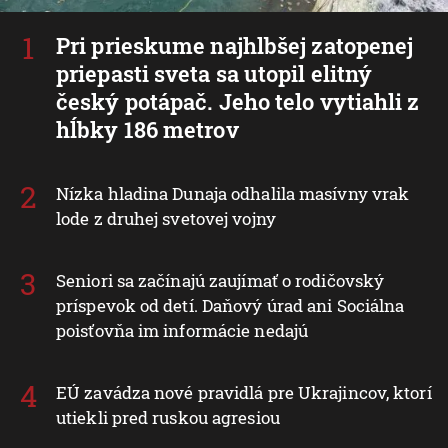
Pri prieskume najhlbšej zatopenej
priepasti sveta sa utopil elitný
český potápač. Jeho telo vytiahli z
hĺbky 186 metrov
Nízka hladina Dunaja odhalila masívny vrak
lode z druhej svetovej vojny
Seniori sa začínajú zaujímať o rodičovský
príspevok od detí. Daňový úrad ani Sociálna
poisťovňa im informácie nedajú
EÚ zavádza nové pravidlá pre Ukrajincov, ktorí
utiekli pred ruskou agresiou