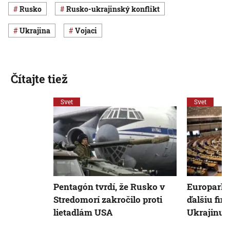
Rusko
rusko-ukrajinský konflikt
Ukrajina
vojaci
Čítajte tiež
Svet
Svet
Pentagón tvrdí, že Rusko v
Europarla
Stredomorí zakročilo proti
ďalšiu fi
lietadlám USA
Ukrajinu