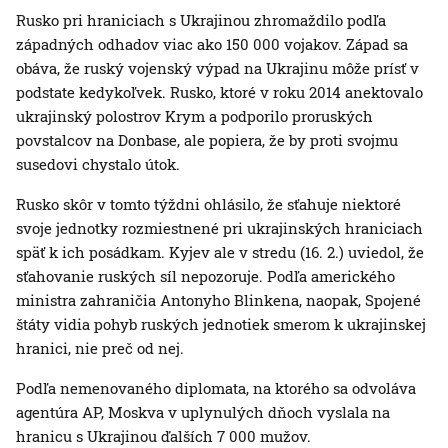
Rusko pri hraniciach s Ukrajinou zhromaždilo podľa
západných odhadov viac ako 150 000 vojakov. Západ sa
obáva, že ruský vojenský výpad na Ukrajinu môže prísť v
podstate kedykoľvek. Rusko, ktoré v roku 2014 anektovalo
ukrajinský polostrov Krym a podporilo proruských
povstalcov na Donbase, ale popiera, že by proti svojmu
susedovi chystalo útok.
Rusko skôr v tomto týždni ohlásilo, že sťahuje niektoré
svoje jednotky rozmiestnené pri ukrajinských hraniciach
späť k ich posádkam. Kyjev ale v stredu (16. 2.) uviedol, že
sťahovanie ruských síl nepozoruje. Podľa amerického
ministra zahraničia Antonyho Blinkena, naopak, Spojené
štáty vidia pohyb ruských jednotiek smerom k ukrajinskej
hranici, nie preč od nej.
Podľa nemenovaného diplomata, na ktorého sa odvoláva
agentúra AP, Moskva v uplynulých dňoch vyslala na
hranicu s Ukrajinou ďalších 7 000 mužov.