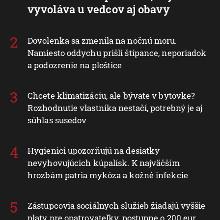
vyvoláva u vedcov aj obavy
Dovolenka sa zmenila na nočnú moru.
Namiesto oddychu prišli štípance, neporiadok
a podozrenie na ploštice
Chcete klimatizáciu, ale bývate v bytovke?
Rozhodnutie vlastníka nestačí, potrebný je aj
súhlas susedov
Hygienici upozorňujú na desiatky
nevyhovujúcich kúpalísk. K najväčším
hrozbám patria mykóza a kožné infekcie
Zástupcovia sociálnych služieb žiadajú vyššie
platy pre opatrovateľky, postupne o 200 eur