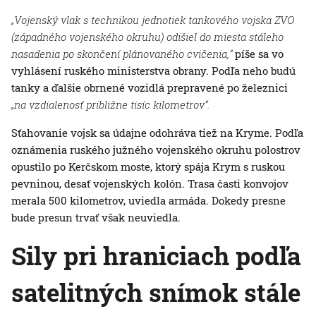
„Vojenský vlak s technikou jednotiek tankového vojska ZVO
(západného vojenského okruhu) odišiel do miesta stáleho
nasadenia po skončení plánovaného cvičenia,“
píše sa vo
vyhlásení ruského ministerstva obrany. Podľa neho budú
tanky a ďalšie obrnené vozidlá prepravené po železnici
„na vzdialenosť približne tisíc kilometrov“.
Sťahovanie vojsk sa údajne odohráva tiež na Kryme. Podľa
oznámenia ruského južného vojenského okruhu polostrov
opustilo po Kerčskom moste, ktorý spája Krym s ruskou
pevninou, desať vojenských kolón. Trasa časti konvojov
merala 500 kilometrov, uviedla armáda. Dokedy presne
bude presun trvať však neuviedla.
Sily pri hraniciach podľa
satelitných snímok stále