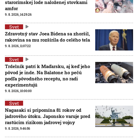
starorímskej lode naloženej stovkami
amfor
9. 8. 2026, 14:29:26
Svet
Zdravotný stav Joea Bidena sa zhoršil,
rakovina sa mu rozšírila do celého tela
9. 8. 2026, 11:07:22
Svet
Trdelník patrí k Maďarsku, aj keď jeho
pôvod je inde. Na Balatone ho pečú
podľa pôvodného receptu, no radi
experimentujú
9. 8. 2026, 10:00:00
Svet
Nagasaki si pripomína 81 rokov od
jadrového útoku. Japonsko varuje pred
rastúcim rizikom jadrovej vojny
9. 8. 2026, 9:46:56