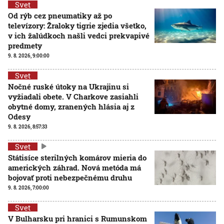
Svet
Od rýb cez pneumatiky až po
televízory: Žraloky tigrie zjedia všetko,
v ich žalúdkoch našli vedci prekvapivé
predmety
9. 8. 2026, 9:00:00
Svet
Nočné ruské útoky na Ukrajinu si
vyžiadali obete. V Charkove zasiahli
obytné domy, zranených hlásia aj z
Odesy
9. 8. 2026, 8:57:33
Svet
Státisíce sterilných komárov mieria do
amerických záhrad. Nová metóda má
bojovať proti nebezpečnému druhu
9. 8. 2026, 7:00:00
Svet
V Bulharsku pri hranici s Rumunskom