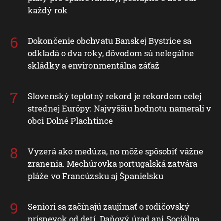
každý rok
Dokončenie obchvatu Banskej Bystrice sa
odkladá o dva roky, dôvodom sú nelegálne
skládky a environmentálna záťaž
Slovenský teplotný rekord je rekordom celej
strednej Európy: Najvyššiu hodnotu namerali v
obci Dolné Plachtince
Vyzerá ako medúza, no môže spôsobiť vážne
zranenia. Mechúrovka portugalská zatvára
pláže vo Francúzsku aj Španielsku
Seniori sa začínajú zaujímať o rodičovský
príspevok od detí. Daňový úrad ani Sociálna