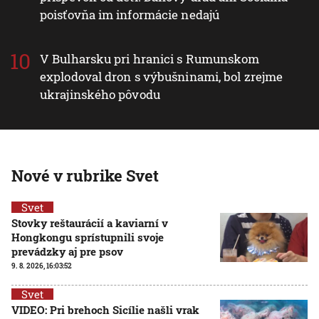
poisťovňa im informácie nedajú
V Bulharsku pri hranici s Rumunskom
explodoval dron s výbušninami, bol zrejme
ukrajinského pôvodu
Nové v rubrike Svet
Svet
Stovky reštaurácií a kaviarní v
Hongkongu sprístupnili svoje
prevádzky aj pre psov
9. 8. 2026, 16:03:52
Svet
VIDEO: Pri brehoch Sicílie našli vrak