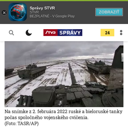
Správy STVR
ZOBRAZIŤ
STVR
BEZPLATNÉ - V Google Play
24
Na snímke z 2. februára 2022 ruské a bieloruské tanky
počas spoločného vojenského cvičenia.
(Foto: TASR/AP)