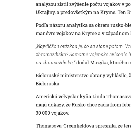
analýzou zistil zvýšenie počtu vojakov v p
Ukrajiny, a predovšetkým na Kryme. Ten R
Podľa názoru analytika sa okrem rusko-bie
manévre vojakov na Kryme a v západnom 
„Najväčšou otázkou je, čo sa stane potom. V
zhromaždisko? Samotné vojenské cvičenie im
na zhromaždiská,“
dodal Muzyka, ktorého c
Bieloruské ministerstvo obrany vyhlásilo, ž
Bieloruska.
Americká veľvyslankyňa Linda Thomasová-Gr
majú dôkazy, že Rusko chce začiatkom febru
30 000 vojakov.
Thomasová-Greenfieldová spresnila, že tera