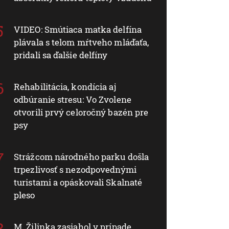
VIDEO: Smútiaca matka delfína
plávala s telom mŕtveho mláďaťa,
pridali sa ďalšie delfíny
Rehabilitácia, kondícia aj
odbúranie stresu: Vo Zvolene
otvorili prvý celoročný bazén pre
psy
Strážcom národného parku došla
trpezlivosť s nezodpovednými
turistami a opáskovali Skalnaté
pleso
M. Žilinka zasiahol v prípade