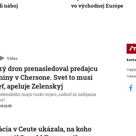
li náboj
vo východnej Európe
Video
Konta
ý dron prenasledoval predajcu
Copyri
niny v Chersone. Svet to musí
Cookie
eť, apeluje Zelenskyj
elenského majú ruskí vojaci „radosť zo zabíjania
ov“.
, 19:22:05
ácia v Ceute ukázala, na koho