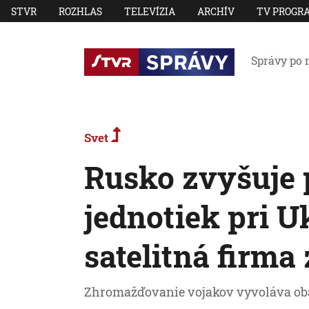
STVR
ROZHLAS
TELEVÍZIA
ARCHÍV
TV PROGR
Správy po 
Svet
Rusko zvyšuje 
jednotiek pri Uk
satelitná firma
Zhromažďovanie vojakov vyvoláva ob