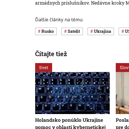
armádnych príslušníkov. Nedávne kroky Mos
Ďalšie články na tému:
Rusko
satelit
Ukrajina
Čítajte tiež
Svet
Slo
Holandsko ponúklo Ukrajine
Posl
pomoc v oblasti kybernetickej
pre d