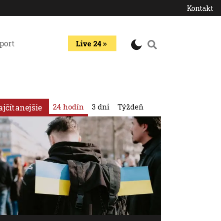
Kontakt
port
Live 24
24 hodín
3 dni
Týždeň
ajčítanejšie