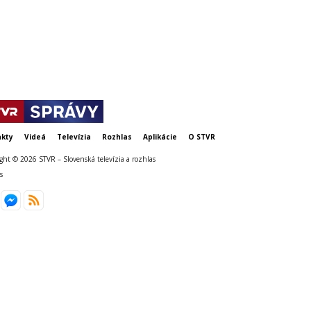
Svet to musí 
Zelenskyj
kty
Videá
Televízia
Rozhlas
Aplikácie
O STVR
ght © 2026 STVR – Slovenská televízia a rozhlas
s