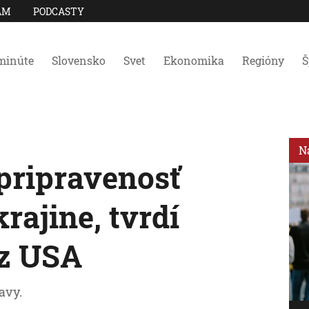
AM
PODCASTY
minúte
Slovensko
Svet
Ekonomika
Regióny
Š
N
pripravenosť
rajine, tvrdí
 z USA
avy.