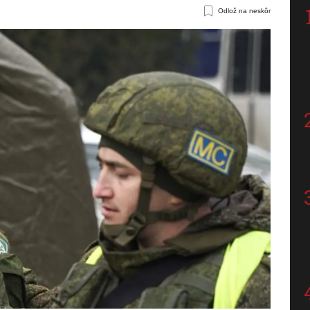
Odlož na neskôr