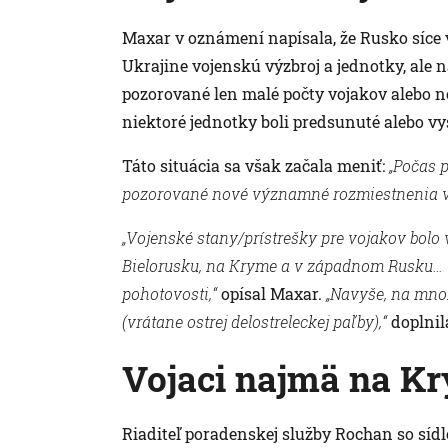
Maxar v oznámení napísala, že Rusko síce 
Ukrajine vojenskú výzbroj a jednotky, ale 
pozorované len malé počty vojakov alebo n
niektoré jednotky boli predsunuté alebo vy
Táto situácia sa však začala meniť:
„Počas p
pozorované nové významné rozmiestnenia v
„Vojenské stany/prístrešky pre vojakov bolo 
Bielorusku, na Kryme a v západnom Rusku… to
pohotovosti,“
opísal Maxar.
„Navyše, na mno
(vrátane ostrej delostreleckej paľby),“
doplnil
Vojaci najmä na K
Riaditeľ poradenskej služby Rochan so sí