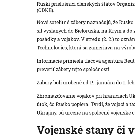
Ruskí príslušníci členských štátov Organiz
(ODKB).
Nové satelitné zábery naznačujú, že Rusko 
síl vyslaných do Bieloruska, na Krym a do
posádky a vojakov. V stredu (2. 2.) to oz
Technologies, ktorá sa zameriava na výrob
Informácie priniesla tlačová agentúra Reu
preveriť zábery tejto spoločnosti.
Zábery boli urobené od 19. januára do 1. fe
Zhromažďovanie vojakov pri hraniciach Uk
útok, čo Rusko popiera. Tvrdí, že vojaci a 
Ukrajiny, sú určené na spoločné vojenské c
Vojenské stany či 