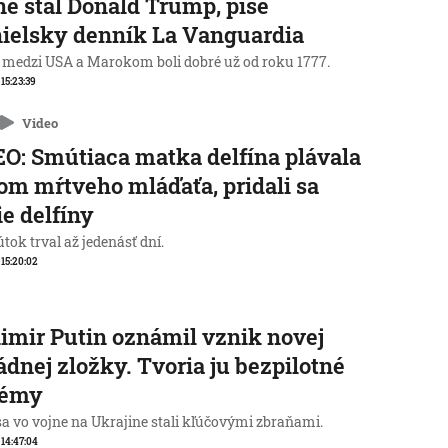
ne stál Donald Trump, píše
ielsky denník La Vanguardia
 medzi USA a Marokom boli dobré už od roku 1777.
 15:23:39
Video
O: Smútiaca matka delfína plávala
lom mŕtveho mláďaťa, pridali sa
ie delfíny
tok trval až jedenásť dní.
, 15:20:02
imir Putin oznámil vznik novej
dnej zložky. Tvoria ju bezpilotné
témy
sa vo vojne na Ukrajine stali kľúčovými zbraňami.
, 14:47:04