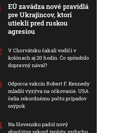
EÚ zavádza nové pravidlá
pre Ukrajincov, ktorí
utiekli pred ruskou
agresiou
V Chorvátsku čakali vodiči v
kolónach aj 20 hodín. Čo spôsobilo
dopravný nával?
Odporca vakcín Robert F. Kennedy
mladší vyzýva na očkovanie. USA
čelia rekordnému počtu prípadov
osýpok
Na Slovensku padol nový
absolútny rekord teploty vzduchu