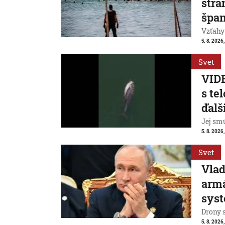
stra
špan
Vzťahy
5. 8. 2026,
Svet
VIDE
s te
ďalš
Jej smú
5. 8. 2026
Svet
Vlad
armá
sys
Drony 
5. 8. 2026