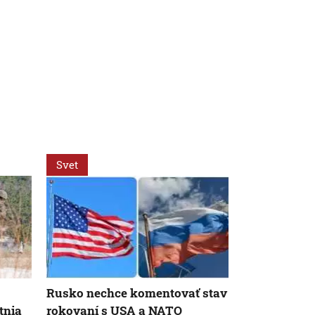
Svet
Svet
Rusko nechce komentovať stav
Ruský dron 
tnia
rokovaní s USA a NATO
predajcu zel