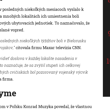
v posledných niekoľkých mesiacoch vyslalo k
na mnohých lokalitách ich umiestnenia boli
ových ubytovacích jednotiek. To naznačovalo, že
slané vopred.
osledných niekoľkých týždňov boli v Bielorusku
ojakov,“
citovala firmu Maxar televízia CNN.
vidieť doslova v každej lokalite nasadenia v
 naznačuje, že sa zvýšil stupeň ich celkovej
hých cvičiskách bol pozorovaný vojenský výcvik
a firma.
ryme
dlom v Poľsku Konrad Muzyka povedal, že vlastnou