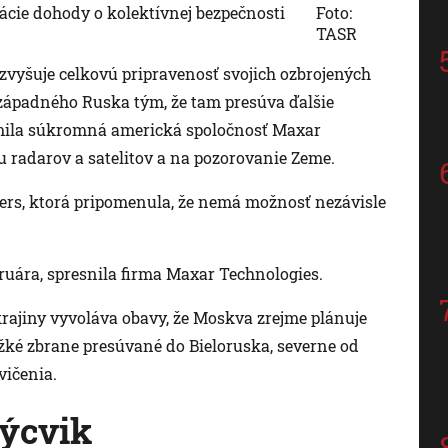
ácie dohody o kolektívnej bezpečnosti
Foto:
TASR
zvyšuje celkovú pripravenosť svojich ozbrojených
 západného Ruska tým, že tam presúva ďalšie
námila súkromná americká spoločnosť Maxar
u radarov a satelitov a na pozorovanie Zeme.
ters, ktorá pripomenula, že nemá možnosť nezávisle
bruára, spresnila firma Maxar Technologies.
rajiny vyvoláva obavy, že Moskva zrejme plánuje
ťažké zbrane presúvané do Bieloruska, severne od
vičenia.
výcvik