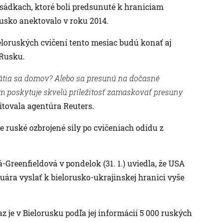
osádkach, ktoré boli predsunuté k hraniciam
usko anektovalo v roku 2014.
loruských cvičení tento mesiac budú konať aj
Rusku.
rátia sa domov? Alebo sa presunú na dočasné
 poskytuje skvelú príležitosť zamaskovať presuny
itovala agentúra Reuters.
e ruské ozbrojené sily po cvičeniach odídu z
eenfieldová v pondelok (31. 1.) uviedla, že USA
ára vyslať k bielorusko-ukrajinskej hranici vyše
z je v Bielorusku podľa jej informácií 5 000 ruských