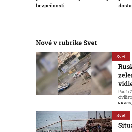
bezpečnosti
dosta
Nové v rubrike Svet
Svet
Rusk
zele
vidi
Podľa Z
civilist
5. 8. 2026
Svet
Situ