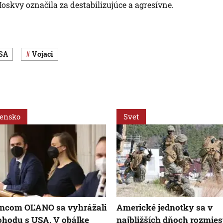
kvy označila za destabilizujúce a agresívne.
USA
vojaci
vensko
Svet
ancom OĽANO sa vyhrážali
Americké jednotky sa v
ohodu s USA. V obálke
najbližších dňoch rozmies