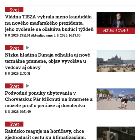
Svet
Vládna TISZA vybrala meno kandidáta
na nového maďarského prezidenta,
jeho zvolenie sa očakáva budúci týždeň
AKTUALIZOVANÉ
8. 8. 2026, 13:51:54
Aktualizované:
8. 8. 2026, 14:49:00
Svet
Nízka hladina Dunaja odhalila aj nové
termálne pramene, objav vyvoláva u
vedcov aj obavy
8. 8. 2026, 11:30:31
Svet
Podvodné ponuky ubytovania v
Chorvátsku: Pár kliknutí na internete a
môžete prísť o peniaze aj dovolenku
8. 8. 2026, 10:51:49
Svet
Rakúsko reaguje na horúčavy, chce
zjednodušiť cestu ku klimatizáciám.