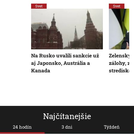
Svet
Svet
Na Rusko uvalili sankcie už
Zelenskyj
aj Japonsko, Austrália a
zálohy, zr
Kanada
strediská
Najčítanejšie
24 hodín
3 dni
Týždeň