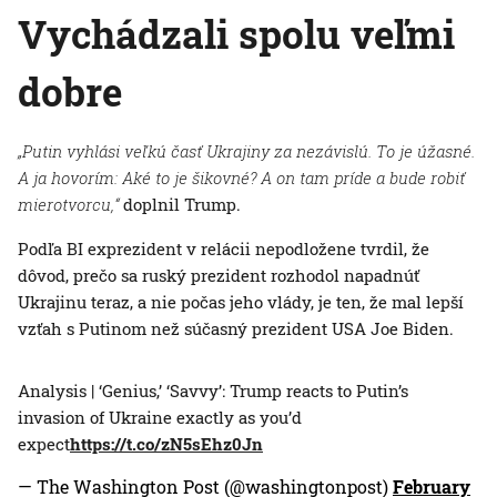
Vychádzali spolu veľmi
dobre
„Putin vyhlási veľkú časť Ukrajiny za nezávislú. To je úžasné.
A ja hovorím: Aké to je šikovné? A on tam príde a bude robiť
mierotvorcu,“
doplnil Trump.
Podľa BI exprezident v relácii nepodložene tvrdil, že
dôvod, prečo sa ruský prezident rozhodol napadnúť
Ukrajinu teraz, a nie počas jeho vlády, je ten, že mal lepší
vzťah s Putinom než súčasný prezident USA Joe Biden.
Analysis | ‘Genius,’ ‘Savvy’: Trump reacts to Putin’s
invasion of Ukraine exactly as you’d
expect
https://t.co/zN5sEhz0Jn
— The Washington Post (@washingtonpost)
February