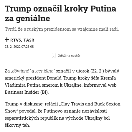
Trump označil kroky Putina
za geniálne
Tvrdí, že s ruským prezidentom sa vzájomne mali radi.
RTVS
,
TASR
23. 2. 2022 07:23:08
Odlož na neskôr
Za
„dôvtipné“
a
„geniálne“
označil v utorok (22. 2.) bývalý
americký prezident Donald Trump kroky šéfa Kremľa
Vladimira Putina smerom k Ukrajine, informoval web
Business Insider (BI).
Trump v diskusnej relácii „Clay Travis and Buck Sexton
Show“ povedal, že Putinovo uznanie nezávislosti
separatistických republík na východe Ukrajiny bol
šikovný ťah.