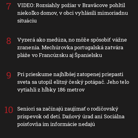
VIDEO: Rozsiahly požiar v Braväcove pohltil
niekoľko domov, v obci vyhlásili mimoriadnu
situáciu
Vyzerá ako medúza, no môže spôsobiť vážne
zranenia. Mechúrovka portugalská zatvára
pláže vo Francúzsku aj Španielsku
Pri prieskume najhlbšej zatopenej priepasti
sveta sa utopil elitný český potápač. Jeho telo
vytiahli z hĺbky 186 metrov
Seniori sa začínajú zaujímať o rodičovský
príspevok od detí. Daňový úrad ani Sociálna
poisťovňa im informácie nedajú