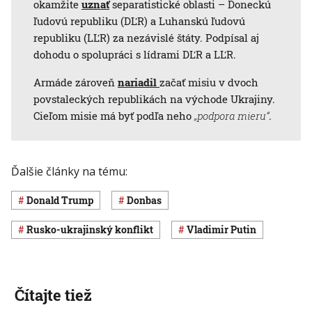
okamžite
uznať
separatistické oblasti – Doneckú
ľudovú republiku (DĽR) a Luhanskú ľudovú
republiku (LĽR) za nezávislé štáty. Podpísal aj
dohodu o spolupráci s lídrami DĽR a LĽR.
Armáde zároveň
nariadil
začať misiu v dvoch
povstaleckých republikách na východe Ukrajiny.
Cieľom misie má byť podľa neho
„podpora mieru“
.
Ďalšie články na tému:
Donald Trump
Donbas
rusko-ukrajinský konflikt
Vladimir Putin
Čítajte tiež