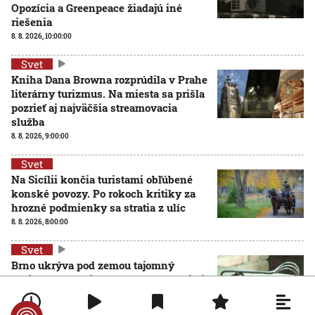
Opozícia a Greenpeace žiadajú iné
riešenia
8. 8. 2026, 10:00:00
Svet
Kniha Dana Browna rozprúdila v Prahe
literárny turizmus. Na miesta sa prišla
pozrieť aj najväčšia streamovacia
služba
8. 8. 2026, 9:00:00
Svet
Na Sicílii končia turistami obľúbené
konské povozy. Po rokoch kritiky za
hrozné podmienky sa stratia z ulíc
8. 8. 2026, 8:00:00
Svet
Brno ukrýva pod zemou tajomný
zážitkový labyrint. My sme sa doň išli
pozrieť s kamerou
8. 8. 2026, 7:00:00