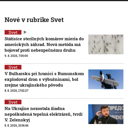
Nové v rubrike Svet
Svet
Státisíce sterilných komárov mieria do
amerických záhrad. Nová metóda má
bojovať proti nebezpečnému druhu
9. 8. 2026, 7:00:00
Svet
V Bulharsku pri hranici s Rumunskom
explodoval dron s výbušninami, bol
zrejme ukrajinského pôvodu
8. 8. 2026, 17:52:27
Svet
Na Ukrajine nezostala žiadna
nepoškodená tepelná elektráreň, tvrdí
V. Zelenskyj
8. 8. 2026, 15:34:46