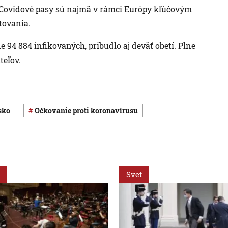
. Covidové pasy sú najmä v rámci Európy kľúčovým
tovania.
ine 94 884 infikovaných, pribudlo aj deväť obetí. Plne
teľov.
sko
očkovanie proti koronavírusu
Svet