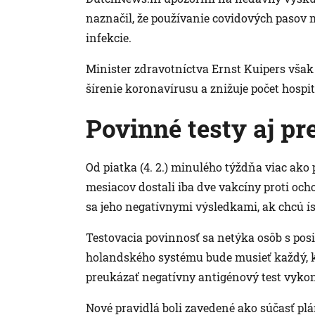
naznačil, že používanie covidových pasov
infekcie.
Minister zdravotníctva Ernst Kuipers však 
šírenie koronavírusu a znižuje počet hospita
Povinné testy aj p
Od piatka (4. 2.) minulého týždňa viac ako
mesiacov dostali iba dve vakcíny proti och
sa jeho negatívnymi výsledkami, ak chcú ísť 
Testovacia povinnosť sa netýka osôb s pos
holandského systému bude musieť každý, k
preukázať negatívny antigénový test vyko
Nové pravidlá boli zavedené ako súčasť p