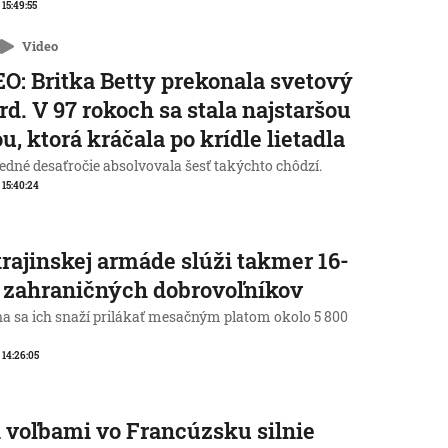
 15:49:55
Video
O: Britka Betty prekonala svetový
rd. V 97 rokoch sa stala najstaršou
u, ktorá kráčala po krídle lietadla
edné desaťročie absolvovala šesť takýchto chôdzí.
, 15:40:24
rajinskej armáde slúži takmer 16-
c zahraničných dobrovoľníkov
na sa ich snaží prilákať mesačným platom okolo 5 800
, 14:26:05
 voľbami vo Francúzsku silnie