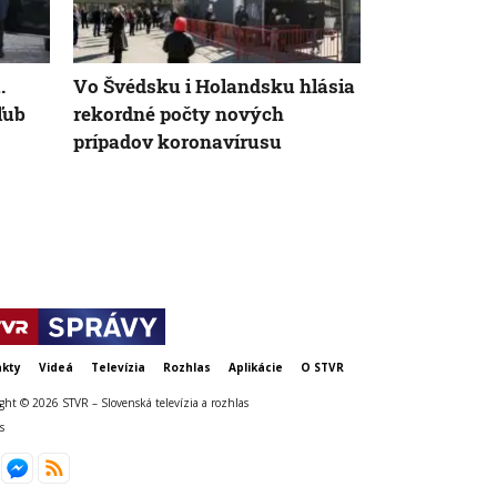
.
Vo Švédsku i Holandsku hlásia
Nie sú na do
sľub
rekordné počty nových
celé leto pr
prípadov koronavírusu
strávil deň v
slovenskými
Chorvátsku
kty
Videá
Televízia
Rozhlas
Aplikácie
O STVR
ght © 2026 STVR – Slovenská televízia a rozhlas
s