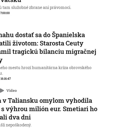
 tam služobné zbrane ani právomoci.
, 7:00:00
nahu dostať sa do Španielska
atili životom: Starosta Ceuty
mil tragickú bilanciu migračnej
y
neho mestu hrozí humanitárna kríza obrovského
u.
 16:16:47
Video
 v Taliansku omylom vyhodila
 s výhrou milión eur. Smetiari ho
ali dva dni
ašli nepoškodený.