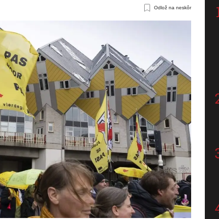
Odlož na neskôr