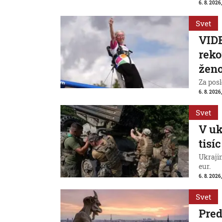
6. 8. 2026,
Svet
VIDE
reko
ženo
Za posl
6. 8. 2026
Svet
V uk
tisí
Ukraji
eur.
6. 8. 2026
Svet
Pred