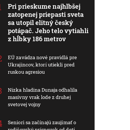
Pri prieskume najhlbšej
zatopenej priepasti sveta
sa utopil elitný český
potápač. Jeho telo vytiahli
z hĺbky 186 metrov
EÚ zavádza nové pravidlá pre
Ukrajincov, ktorí utiekli pred
ruskou agresiou
Nízka hladina Dunaja odhalila
masívny vrak lode z druhej
svetovej vojny
Seniori sa začínajú zaujímať o
rodičovský príspevok od detí.