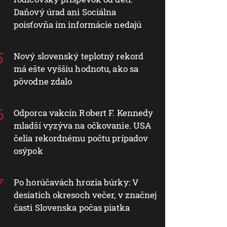
Daňový úrad ani Sociálna
poisťovňa im informácie nedajú
Nový slovenský teplotný rekord
má ešte vyššiu hodnotu, ako sa
pôvodne zdalo
Odporca vakcín Robert F. Kennedy
mladší vyzýva na očkovanie. USA
čelia rekordnému počtu prípadov
osýpok
Po horúčavách hrozia búrky: V
desiatich okresoch večer, v značnej
časti Slovenska počas piatka