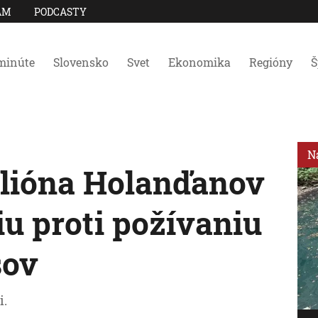
AM
PODCASTY
minúte
Slovensko
Svet
Ekonomika
Regióny
Š
N
ilióna Holanďanov
iu proti požívaniu
sov
i.