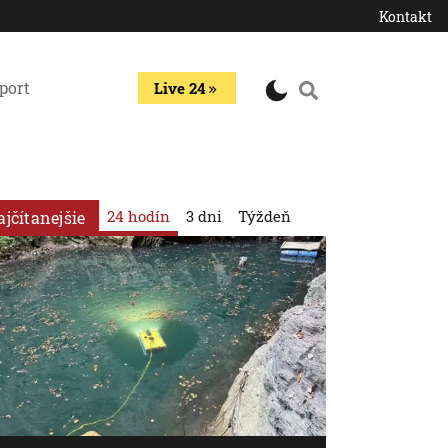
Kontakt
port
Live 24
24 hodín
3 dni
Týždeň
ajčítanejšie