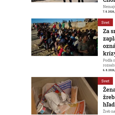
Nemajú
7. 8. 2026
Svet
Za s
zapl
ozná
kríz
Podľa 
rozsah
6. 8. 2026,
Svet
Žena
žreb
hľad
Žreb n