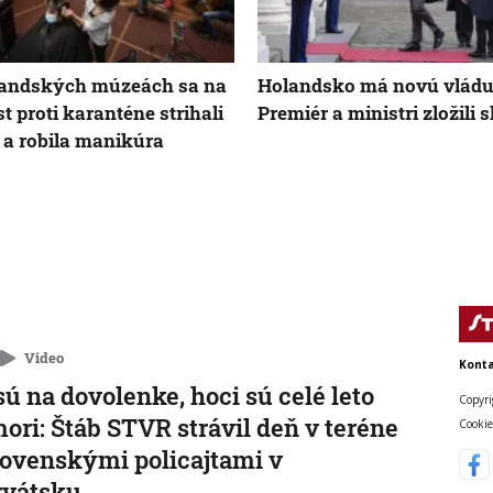
landských múzeách sa na
Holandsko má novú vládu
st proti karanténe strihali
Premiér a ministri zložili 
 a robila manikúra
Video
Konta
sú na dovolenke, hoci sú celé leto
Copyri
mori: Štáb STVR strávil deň v teréne
Cookie
lovenskými policajtami v
rvátsku