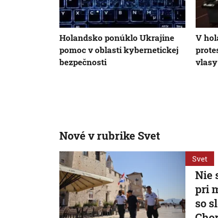
Holandsko ponúklo Ukrajine
V ho
pomoc v oblasti kybernetickej
prote
bezpečnosti
vlasy
Nové v rubrike Svet
Svet
Nie 
pri 
so s
Cho