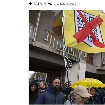
TASR
,
RTVS
7. 2. 2022 13:37:04