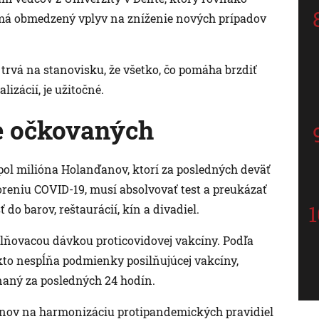
 má obmedzený vplyv na zníženie nových prípadov
trvá na stanovisku, že všetko, čo pomáha brzdiť
lizácií, je užitočné.
re očkovaných
 pol milióna Holanďanov, ktorí za posledných deväť
oreniu COVID-19, musí absolvovať test a preukázať
do barov, reštaurácií, kín a divadiel.
ilňovacou dávkou proticovidovej vakcíny. Podľa
to nespĺňa podmienky posilňujúcej vakcíny,
naný za posledných 24 hodín.
lánov na harmonizáciu protipandemických pravidiel