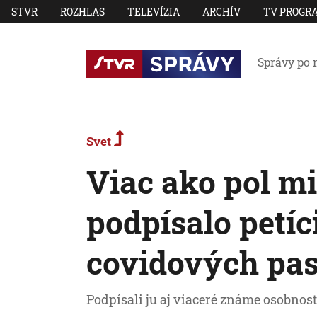
STVR
ROZHLAS
TELEVÍZIA
ARCHÍV
TV PROGR
Správy po 
Svet
Viac ako pol m
podpísalo petíc
covidových pa
Podpísali ju aj viaceré známe osobnost