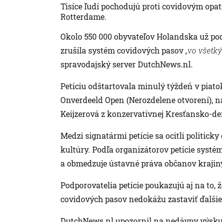
Tisíce ľudí pochodujú proti covidovým op
Rotterdame.
Okolo 550 000 obyvateľov Holandska už pod
zrušila systém covidových pasov
„vo všetk
spravodajský server DutchNews.nl.
Petíciu odštartovala minulý týždeň v piatok
Onverdeeld Open (Nerozdelene otvorení), n
Keijzerová z konzervatívnej Kresťansko-de
Medzi signatármi petície sa ocitli politicky
kultúry. Podľa organizátorov petície systé
a obmedzuje ústavné práva občanov krajin
Podporovatelia petície poukazujú aj na to,
covidových pasov nedokážu zastaviť ďalšie 
DutchNews.nl upozornil na nedávny výskum