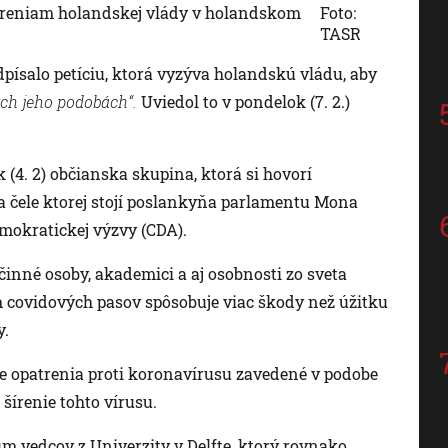
atreniam holandskej vlády v holandskom
Foto:
TASR
písalo petíciu, ktorá vyzýva holandskú vládu, aby
ých jeho podobách“.
Uviedol to v pondelok (7. 2.)
 (4. 2) občianska skupina, ktorá si hovorí
a čele ktorej stojí poslankyňa parlamentu Mona
mokratickej výzvy (CDA).
 činné osoby, akademici a aj osobnosti zo sveta
m covidových pasov spôsobuje viac škody než úžitku
y.
 že opatrenia proti koronavírusu zavedené v podobe
šírenie tohto vírusu.
 vedcov z Univerzity v Delfte, ktorý rovnako