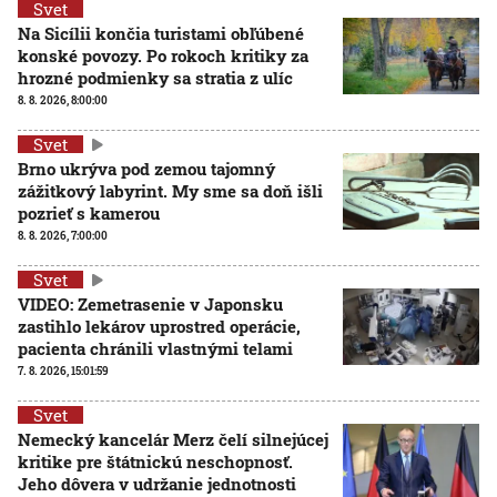
Svet
Na Sicílii končia turistami obľúbené
konské povozy. Po rokoch kritiky za
hrozné podmienky sa stratia z ulíc
8. 8. 2026, 8:00:00
Svet
Brno ukrýva pod zemou tajomný
zážitkový labyrint. My sme sa doň išli
pozrieť s kamerou
8. 8. 2026, 7:00:00
Svet
VIDEO: Zemetrasenie v Japonsku
zastihlo lekárov uprostred operácie,
pacienta chránili vlastnými telami
7. 8. 2026, 15:01:59
Svet
Nemecký kancelár Merz čelí silnejúcej
kritike pre štátnickú neschopnosť.
Jeho dôvera v udržanie jednotnosti