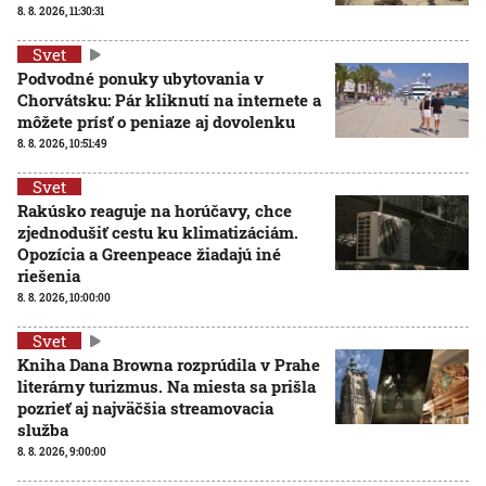
8. 8. 2026, 11:30:31
Svet
Podvodné ponuky ubytovania v
Chorvátsku: Pár kliknutí na internete a
môžete prísť o peniaze aj dovolenku
8. 8. 2026, 10:51:49
Svet
Rakúsko reaguje na horúčavy, chce
zjednodušiť cestu ku klimatizáciám.
Opozícia a Greenpeace žiadajú iné
riešenia
8. 8. 2026, 10:00:00
Svet
Kniha Dana Browna rozprúdila v Prahe
literárny turizmus. Na miesta sa prišla
pozrieť aj najväčšia streamovacia
služba
8. 8. 2026, 9:00:00