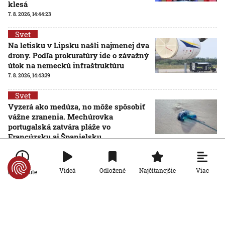
klesá
7. 8. 2026, 14:44:23
Svet
Na letisku v Lipsku našli najmenej dva
drony. Podľa prokuratúry ide o závažný
útok na nemeckú infraštruktúru
7. 8. 2026, 14:43:39
Svet
Vyzerá ako medúza, no môže spôsobiť
vážne zranenia. Mechúrovka
portugalská zatvára pláže vo
Francúzsku aj Španielsku
7. 8. 2026, 13:15:11
Viac
Videá
Odložené
Najčítanejšie
Po minúte
Svet
Zmeny vo verejnoprávnych médiách vyvolali v
Maďarsku veľkú pozornosť. Čo sa zmenilo po nástupe
Pétera Magyara?
7. 8. 2026, 11:17:29