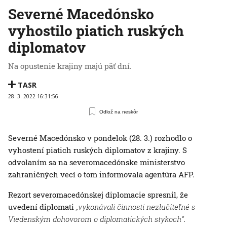
Severné Macedónsko
vyhostilo piatich ruských
diplomatov
Na opustenie krajiny majú päť dní.
TASR
28. 3. 2022 16:31:56
Odlož na neskôr
Severné Macedónsko v pondelok (28. 3.) rozhodlo o
vyhostení piatich ruských diplomatov z krajiny. S
odvolaním sa na severomacedónske ministerstvo
zahraničných vecí o tom informovala agentúra AFP.
Rezort severomacedónskej diplomacie spresnil, že
uvedení diplomati
„vykonávali činnosti nezlučiteľné s
Viedenským dohovorom o diplomatických stykoch“
.