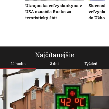
Ukrajinská veľvyslankyňa v
Slovensko
USA označila Rusko za
veľvyslan
teroristický štát
do Užhor
Najčítanejšie
24 hodín
3 dni
Týždeň