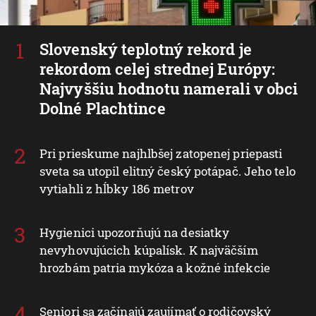
Slovenský teplotný rekord je
rekordom celej strednej Európy:
Najvyššiu hodnotu namerali v obci
Dolné Plachtince
Pri prieskume najhlbšej zatopenej priepasti
sveta sa utopil elitný český potápač. Jeho telo
vytiahli z hĺbky 186 metrov
Hygienici upozorňujú na desiatky
nevyhovujúcich kúpalísk. K najväčším
hrozbám patria mykóza a kožné infekcie
Seniori sa začínajú zaujímať o rodičovský