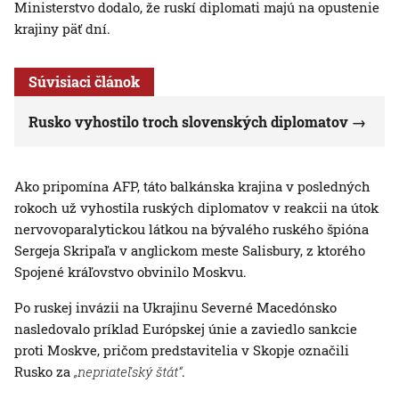
Ministerstvo dodalo, že ruskí diplomati majú na opustenie
krajiny päť dní.
Súvisiaci článok
Rusko vyhostilo troch slovenských diplomatov
Ako pripomína AFP, táto balkánska krajina v posledných
rokoch už vyhostila ruských diplomatov v reakcii na útok
nervovoparalytickou látkou na bývalého ruského špióna
Sergeja Skripaľa v anglickom meste Salisbury, z ktorého
Spojené kráľovstvo obvinilo Moskvu.
Po ruskej invázii na Ukrajinu Severné Macedónsko
nasledovalo príklad Európskej únie a zaviedlo sankcie
proti Moskve, pričom predstavitelia v Skopje označili
Rusko za
„nepriateľský štát“
.