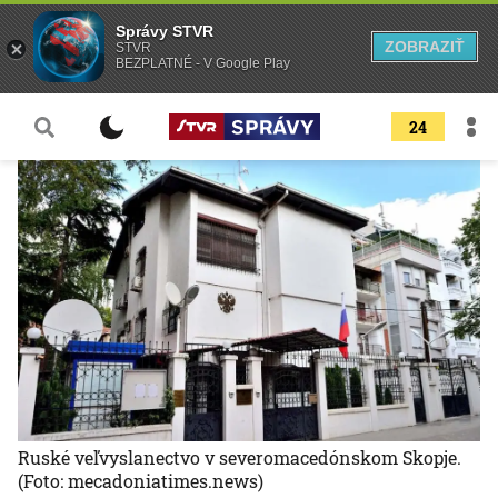
Správy STVR
ZOBRAZIŤ
STVR
BEZPLATNÉ - V Google Play
24
Ruské veľvyslanectvo v severomacedónskom Skopje.
(Foto: mecadoniatimes.news)