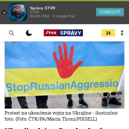
Správy STVR
ZOBRAZIŤ
STVR
BEZPLATNÉ - V Google Play
24
Protest na ukončenie vojny na Ukrajine - ilustračné
foto.
(Foto: ČTK/PA/Marin Tironi/PIXSELL)