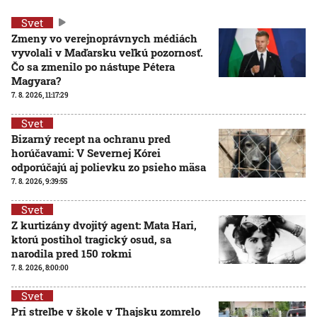
Svet
Zmeny vo verejnoprávnych médiách
vyvolali v Maďarsku veľkú pozornosť.
Čo sa zmenilo po nástupe Pétera
Magyara?
7. 8. 2026, 11:17:29
Svet
Bizarný recept na ochranu pred
horúčavami: V Severnej Kórei
odporúčajú aj polievku zo psieho mäsa
7. 8. 2026, 9:39:55
Svet
Z kurtizány dvojitý agent: Mata Hari,
ktorú postihol tragický osud, sa
narodila pred 150 rokmi
7. 8. 2026, 8:00:00
Svet
Pri streľbe v škole v Thajsku zomrelo