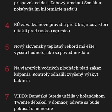
príspevok od detí. Daňový úrad ani Sociálna
poisťovňa im informácie nedajú
EÚ zavádza nové pravidlá pre Ukrajincov, ktorí
utiekli pred ruskou agresiou
Nový slovenský teplotný rekord má ešte
vyššiu hodnotu, ako sa pôvodne zdalo
Na viacerých vodných plochách platí zákaz
kúpania. Kontroly odhalili zvýšený výskyt
baktérií
VIDEO: Dunajská Streda utŕžila v holandskom
Twente debakel, v domácej odvete sa bude
pokúšať o nemožné