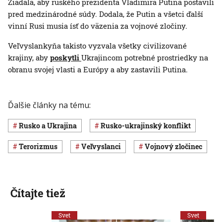
Žiadala, aby ruského prezidenta Vladimira Putina postavili
pred medzinárodné súdy. Dodala, že Putin a všetci ďalší
vinní Rusi musia ísť do väzenia za vojnové zločiny.
Veľvyslankyňa takisto vyzvala všetky civilizované
krajiny, aby
poskytli
Ukrajincom potrebné prostriedky na
obranu svojej vlasti a Európy a aby zastavili Putina.
Ďalšie články na tému:
Rusko a Ukrajina
rusko-ukrajinský konflikt
terorizmus
veľvyslanci
vojnový zločinec
Čítajte tiež
Svet
Svet