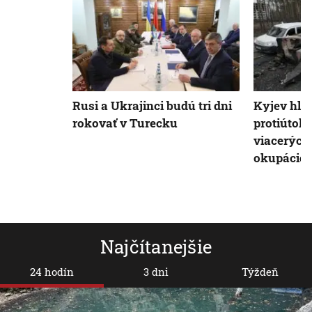
Rusi a Ukrajinci budú tri dni
Kyjev hlá
rokovať v Turecku
protiútok
viacerých 
okupácie
Najčítanejšie
24 hodín
3 dni
Týždeň