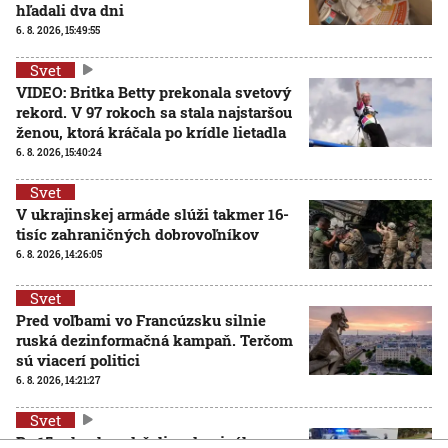
hľadali dva dni
6. 8. 2026, 15:49:55
Svet
VIDEO: Britka Betty prekonala svetový
rekord. V 97 rokoch sa stala najstaršou
ženou, ktorá kráčala po krídle lietadla
6. 8. 2026, 15:40:24
Svet
V ukrajinskej armáde slúži takmer 16-
tisíc zahraničných dobrovoľníkov
6. 8. 2026, 14:26:05
Svet
Pred voľbami vo Francúzsku silnie
ruská dezinformačná kampaň. Terčom
sú viacerí politici
6. 8. 2026, 14:21:27
Svet
Po 15 rokoch zadržali podozrivého z