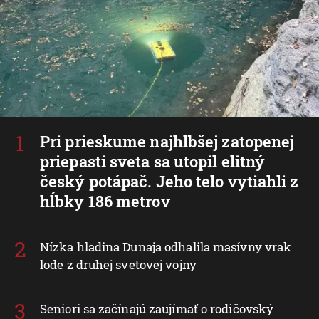
Pri prieskume najhlbšej zatopenej
priepasti sveta sa utopil elitný
český potápač. Jeho telo vytiahli z
hĺbky 186 metrov
Nízka hladina Dunaja odhalila masívny vrak
lode z druhej svetovej vojny
Seniori sa začínajú zaujímať o rodičovský