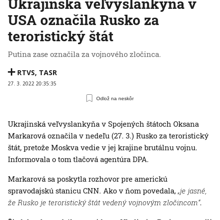
Ukrajinská veľvyslankyňa v
USA označila Rusko za
teroristický štát
Putina zase označila za vojnového zločinca.
RTVS
,
TASR
27. 3. 2022 20:35:35
Odlož na neskôr
Ukrajinská veľvyslankyňa v Spojených štátoch Oksana
Markarová označila v nedeľu (27. 3.) Rusko za teroristický
štát, pretože Moskva vedie v jej krajine brutálnu vojnu.
Informovala o tom tlačová agentúra DPA.
Markarová sa poskytla rozhovor pre americkú
spravodajskú stanicu CNN. Ako v ňom povedala,
„je jasné,
že Rusko je teroristický štát vedený vojnovým zločincom“
.