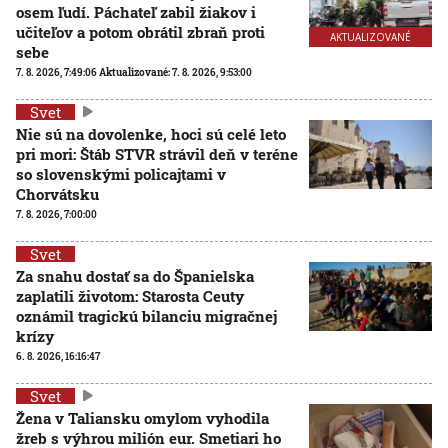
osem ľudí. Páchateľ zabil žiakov i
učiteľov a potom obrátil zbraň proti
AKTUALIZOVANÉ
sebe
7. 8. 2026, 7:49:06
Aktualizované:
7. 8. 2026, 9:53:00
Svet
Nie sú na dovolenke, hoci sú celé leto
pri mori: Štáb STVR strávil deň v teréne
so slovenskými policajtami v
Chorvátsku
7. 8. 2026, 7:00:00
Svet
Za snahu dostať sa do Španielska
zaplatili životom: Starosta Ceuty
oznámil tragickú bilanciu migračnej
krízy
6. 8. 2026, 16:16:47
Svet
Žena v Taliansku omylom vyhodila
žreb s výhrou milión eur. Smetiari ho