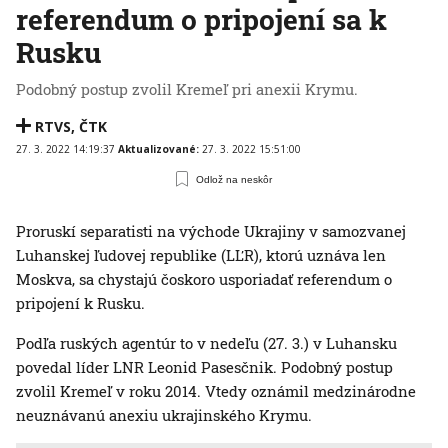
referendum o pripojení sa k
Rusku
Podobný postup zvolil Kremeľ pri anexii Krymu.
RTVS
,
ČTK
27. 3. 2022 14:19:37
Aktualizované:
27. 3. 2022 15:51:00
Odlož na neskôr
Proruskí separatisti na východe Ukrajiny v samozvanej
Luhanskej ľudovej republike (LĽR), ktorú uznáva len
Moskva, sa chystajú čoskoro usporiadať referendum o
pripojení k Rusku.
Podľa ruských agentúr to v nedeľu (27. 3.) v Luhansku
povedal líder LNR Leonid Pasesčnik. Podobný postup
zvolil Kremeľ v roku 2014. Vtedy oznámil medzinárodne
neuznávanú anexiu ukrajinského Krymu.