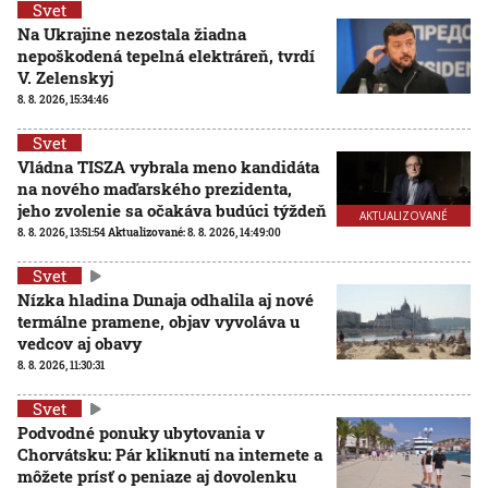
Svet
Na Ukrajine nezostala žiadna
nepoškodená tepelná elektráreň, tvrdí
V. Zelenskyj
8. 8. 2026, 15:34:46
Svet
Vládna TISZA vybrala meno kandidáta
na nového maďarského prezidenta,
jeho zvolenie sa očakáva budúci týždeň
AKTUALIZOVANÉ
8. 8. 2026, 13:51:54
Aktualizované:
8. 8. 2026, 14:49:00
Svet
Nízka hladina Dunaja odhalila aj nové
termálne pramene, objav vyvoláva u
vedcov aj obavy
8. 8. 2026, 11:30:31
Svet
Podvodné ponuky ubytovania v
Chorvátsku: Pár kliknutí na internete a
môžete prísť o peniaze aj dovolenku