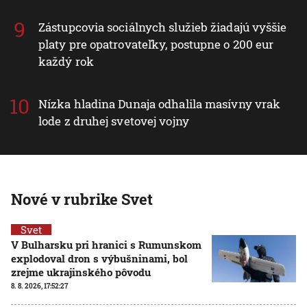
Zástupcovia sociálnych služieb žiadajú vyššie
platy pre opatrovateľky, postupne o 200 eur
každý rok
Nízka hladina Dunaja odhalila masívny vrak
lode z druhej svetovej vojny
Nové v rubrike Svet
Svet
V Bulharsku pri hranici s Rumunskom
explodoval dron s výbušninami, bol
zrejme ukrajinského pôvodu
8. 8. 2026, 17:52:27