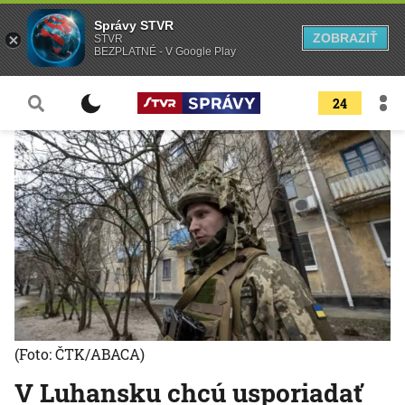
Správy STVR
ZOBRAZIŤ
STVR
BEZPLATNÉ - V Google Play
24
(Foto: ČTK/ABACA)
V Luhansku chcú usporiadať