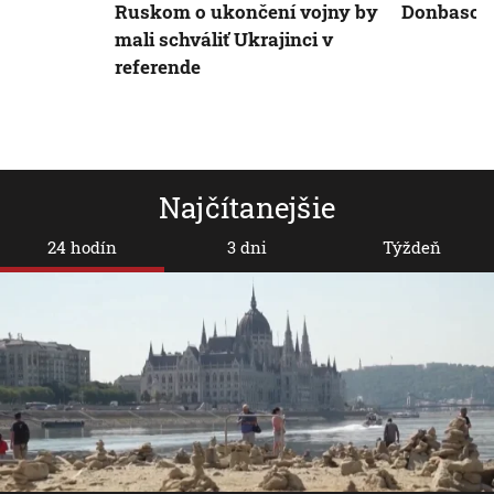
Ruskom o ukončení vojny by
Donbasom
mali schváliť Ukrajinci v
referende
Najčítanejšie
24 hodín
3 dni
Týždeň