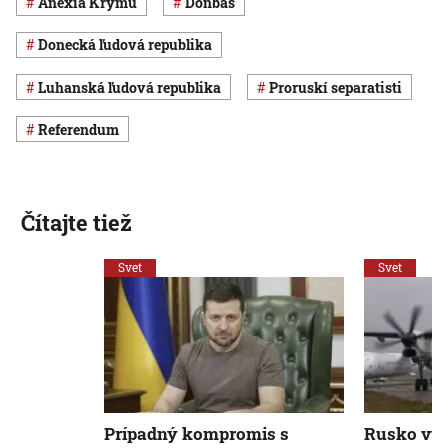
anexia Krymu
Donbas
Donecká ľudová republika
Luhanská ľudová republika
proruskí separatisti
referendum
Čítajte tiež
Svet
Svet
Prípadný kompromis s
Rusko vyh