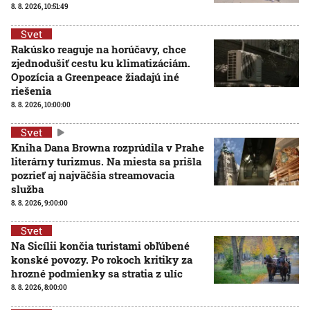
8. 8. 2026, 10:51:49
Svet
Rakúsko reaguje na horúčavy, chce
zjednodušiť cestu ku klimatizáciám.
Opozícia a Greenpeace žiadajú iné
riešenia
8. 8. 2026, 10:00:00
Svet
Kniha Dana Browna rozprúdila v Prahe
literárny turizmus. Na miesta sa prišla
pozrieť aj najväčšia streamovacia
služba
8. 8. 2026, 9:00:00
Svet
Na Sicílii končia turistami obľúbené
konské povozy. Po rokoch kritiky za
hrozné podmienky sa stratia z ulíc
8. 8. 2026, 8:00:00