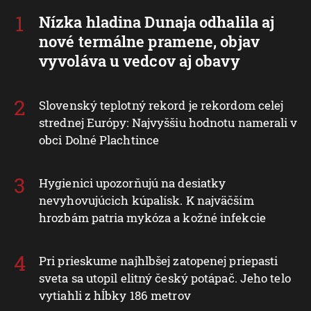
Nízka hladina Dunaja odhalila aj
nové termálne pramene, objav
vyvoláva u vedcov aj obavy
Slovenský teplotný rekord je rekordom celej
strednej Európy: Najvyššiu hodnotu namerali v
obci Dolné Plachtince
Hygienici upozorňujú na desiatky
nevyhovujúcich kúpalísk. K najväčším
hrozbám patria mykóza a kožné infekcie
Pri prieskume najhlbšej zatopenej priepasti
sveta sa utopil elitný český potápač. Jeho telo
vytiahli z hĺbky 186 metrov