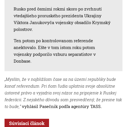
Rusko pred ôsmimi rokmi skoro po zvrhnutí
vtedajšieho proruského prezidenta Ukrajiny
Viktora Janukovyča vojensky obsadilo Krymský
polostrov.
Ten potom po kontrolovanom referende
anektovalo. Ešte v tom istom roku potom
vojensky podporilo vzburu separatistov v
Donbase.
„Myslím, že v najbližšom čase sa na území republiky bude
konať referendum. Pri ňom ľudia uplatnia svoje absolútne
ústavné právo a vyjadria svoj názor na pripojenie k Ruskej
federácii. Z nejakého dôvodu som presvedčený, že presne tak
to bude,“
vyhlásil Pasečnik podľa agentúry TASS.
Súvisiaci článok