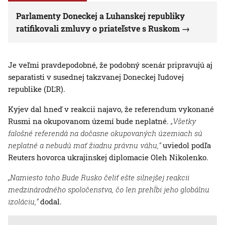
Parlamenty Doneckej a Luhanskej republiky
ratifikovali zmluvy o priateľstve s Ruskom
Je veľmi pravdepodobné, že podobný scenár pripravujú aj
separatisti v susednej takzvanej Doneckej ľudovej
republike (DĽR).
Kyjev dal hneď v reakcii najavo, že referendum vykonané
Rusmi na okupovanom území bude neplatné.
„Všetky
falošné referendá na dočasne okupovaných územiach sú
neplatné a nebudú mať žiadnu právnu váhu,“
uviedol podľa
Reuters hovorca ukrajinskej diplomacie Oleh Nikolenko.
„Namiesto toho Bude Rusko čeliť ešte silnejšej reakcii
medzinárodného spoločenstva, čo len prehĺbi jeho globálnu
izoláciu,“
dodal.