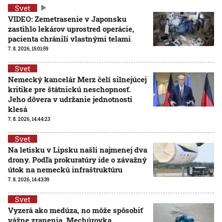
Svet
VIDEO: Zemetrasenie v Japonsku
zastihlo lekárov uprostred operácie,
pacienta chránili vlastnými telami
7. 8. 2026, 15:01:59
Svet
Nemecký kancelár Merz čelí silnejúcej
kritike pre štátnickú neschopnosť.
Jeho dôvera v udržanie jednotnosti
klesá
7. 8. 2026, 14:44:23
Svet
Na letisku v Lipsku našli najmenej dva
drony. Podľa prokuratúry ide o závažný
útok na nemeckú infraštruktúru
7. 8. 2026, 14:43:39
Svet
Vyzerá ako medúza, no môže spôsobiť
vážne zranenia. Mechúrovka