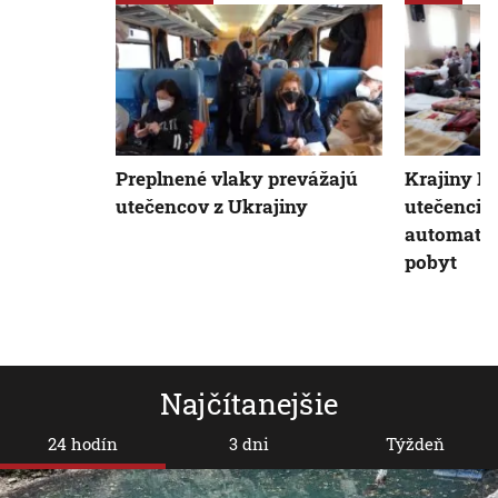
Preplnené vlaky prevážajú
Krajiny EÚ
utečencov z Ukrajiny
utečenci 
automatic
pobyt
Najčítanejšie
24 hodín
3 dni
Týždeň