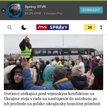
Správy STVR
ZOBRAZIŤ
STVR
BEZPLATNÉ - V Google Play
24
Utečenci utekajúci pred vojenským konfliktom na
Ukrajine stoja v rade na nastúpenie do autobusu po
ich príchode na poľsko-ukrajinský hraničný priechod