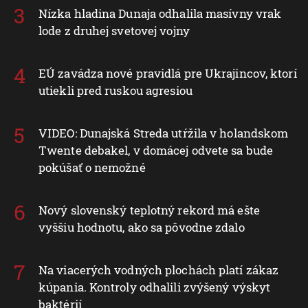
Nízka hladina Dunaja odhalila masívny vrak
lode z druhej svetovej vojny
EÚ zavádza nové pravidlá pre Ukrajincov, ktorí
utiekli pred ruskou agresiou
VIDEO: Dunajská Streda utŕžila v holandskom
Twente debakel, v domácej odvete sa bude
pokúšať o nemožné
Nový slovenský teplotný rekord má ešte
vyššiu hodnotu, ako sa pôvodne zdalo
Na viacerých vodných plochách platí zákaz
kúpania. Kontroly odhalili zvýšený výskyt
baktérií