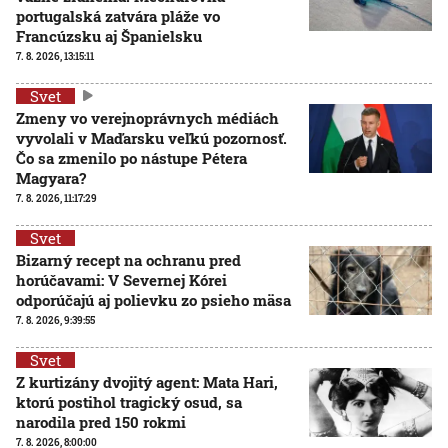
portugalská zatvára pláže vo
Francúzsku aj Španielsku
7. 8. 2026, 13:15:11
Svet
Zmeny vo verejnoprávnych médiách
vyvolali v Maďarsku veľkú pozornosť.
Čo sa zmenilo po nástupe Pétera
Magyara?
7. 8. 2026, 11:17:29
Svet
Bizarný recept na ochranu pred
horúčavami: V Severnej Kórei
odporúčajú aj polievku zo psieho mäsa
7. 8. 2026, 9:39:55
Svet
Z kurtizány dvojitý agent: Mata Hari,
ktorú postihol tragický osud, sa
narodila pred 150 rokmi
7. 8. 2026, 8:00:00