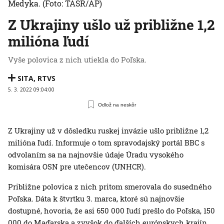
Medyka.
(Foto: TASR/AP)
Z Ukrajiny ušlo už približne 1,2
milióna ľudí
Vyše polovica z nich utiekla do Poľska.
SITA
,
RTVS
5. 3. 2022 09:04:00
Odlož na neskôr
Z Ukrajiny už v dôsledku ruskej invázie ušlo približne 1,2
milióna ľudí. Informuje o tom spravodajský portál BBC s
odvolaním sa na najnovšie údaje Úradu vysokého
komisára OSN pre utečencov (UNHCR).
Približne polovica z nich pritom smerovala do susedného
Poľska. Dáta k štvrtku 3. marca, ktoré sú najnovšie
dostupné, hovoria, že asi 650 000 ľudí prešlo do Poľska, 150
000 do Maďarska a zvyšok do ďalších európskych krajín.