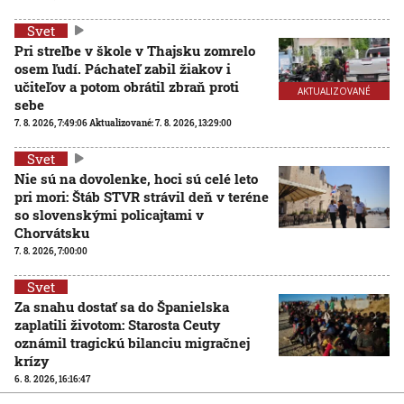
Svet
Pri streľbe v škole v Thajsku zomrelo
osem ľudí. Páchateľ zabil žiakov i
učiteľov a potom obrátil zbraň proti
AKTUALIZOVANÉ
sebe
7. 8. 2026, 7:49:06
Aktualizované:
7. 8. 2026, 13:29:00
Svet
Nie sú na dovolenke, hoci sú celé leto
pri mori: Štáb STVR strávil deň v teréne
so slovenskými policajtami v
Chorvátsku
7. 8. 2026, 7:00:00
Svet
Za snahu dostať sa do Španielska
zaplatili životom: Starosta Ceuty
oznámil tragickú bilanciu migračnej
krízy
6. 8. 2026, 16:16:47