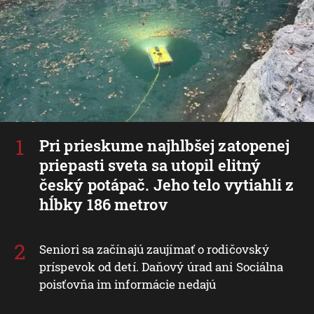
Pri prieskume najhlbšej zatopenej
priepasti sveta sa utopil elitný
český potápač. Jeho telo vytiahli z
hĺbky 186 metrov
Seniori sa začínajú zaujímať o rodičovský
príspevok od detí. Daňový úrad ani Sociálna
poisťovňa im informácie nedajú