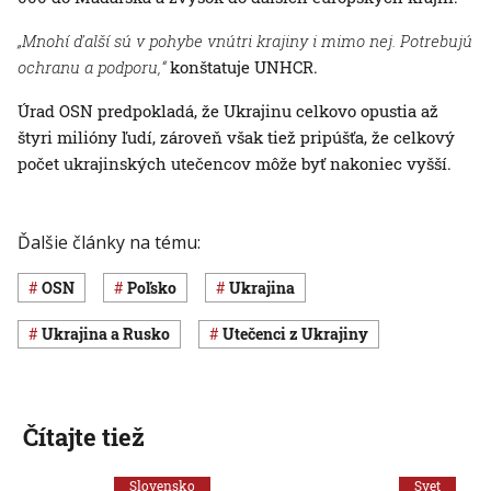
„Mnohí ďalší sú v pohybe vnútri krajiny i mimo nej. Potrebujú
ochranu a podporu,“
konštatuje UNHCR.
Úrad OSN predpokladá, že Ukrajinu celkovo opustia až
štyri milióny ľudí, zároveň však tiež pripúšťa, že celkový
počet ukrajinských utečencov môže byť nakoniec vyšší.
Ďalšie články na tému:
OSN
Poľsko
Ukrajina
Ukrajina a Rusko
utečenci z Ukrajiny
Čítajte tiež
Slovensko
Svet