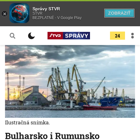
Správy STVR
ZOBRAZIŤ
STVR
BEZPLATNÉ - V Google Play
24
Ilustračná snímka.
Bulharsko i Rumunsko