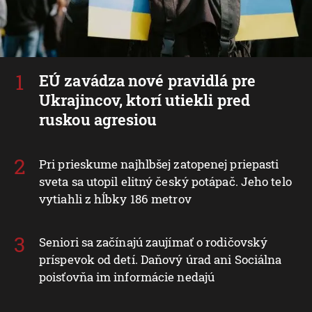
EÚ zavádza nové pravidlá pre
Ukrajincov, ktorí utiekli pred
ruskou agresiou
Pri prieskume najhlbšej zatopenej priepasti
sveta sa utopil elitný český potápač. Jeho telo
vytiahli z hĺbky 186 metrov
Seniori sa začínajú zaujímať o rodičovský
príspevok od detí. Daňový úrad ani Sociálna
poisťovňa im informácie nedajú