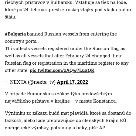
riečnych prístavov v Bulharsku. Vzťahuje sa tiež na lode,
ktoré po 24. februári prešli z ruskej vlajky pod vlajku iného
štátu.
#Bulgaria
banned Russian vessels from entering the
country's ports.
This affects vessels registered under the Russian flag, as
well as all vessels that after February 24 changed their
Russian flag or registration in the maritime register to any
other state.
pic.twitter.com/zAQw7LuxQK
— NEXTA (@nexta_tv)
April 17, 2022
V prípade Rumunska sa zákaz týka predovšetkým
najväčšieho prístavu v krajine – v meste Konstanca.
Výnimku zo zákazu budú mať plavidlá, ktoré sa dostanú do
ťažkostí, alebo lode prepravujúce do členských krajín EÚ
energetické výrobky, potraviny a lieky, píše AP.