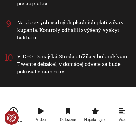
počas piatka
Na viacerých vodných plochách platí zákaz
kúpania. Kontroly odhalili zvýšený výskyt
baktérií
VIDEO: Dunajská Streda utŕžila v holandskom
Twente debakel, v domácej odvete sa bude
pokúšať o nemožné
Nové v rubrike Svet
Svet
Viac
Videá
Odložené
Najčítanejšie
Po minúte
Za snahu dostať sa do Španielska
zaplatili životom: Starosta Ceuty