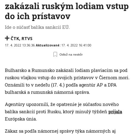
zakázali ruským lodiam vstup
do ich prístavov
Ide o súčasť balíka sankcií EÚ.
ČTK
,
RTVS
17. 4. 2022 13:36:36
Aktualizované:
17. 4. 2022 16:41:00
Odlož na neskôr
Bulharsko a Rumunsko zakázali lodiam plaviacim sa pod
ruskou vlajkou vstup do svojich prístavov v Čiernom mori.
Oznámili to v nedeľu (17. 4.) podľa agentúr AP a DPA
bulharská a rumunská námorná správa.
Agentúry upozornili, že opatrenie je súčasťou nového
balíka sankcií proti Rusku, ktorý minulý týždeň
prijala
Európska únia.
Zákaz sa podľa námornej správy týka námorných aj