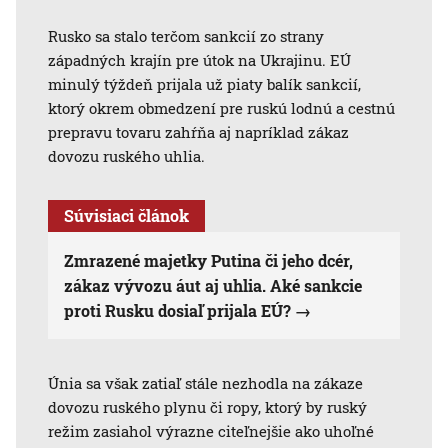
Rusko sa stalo terčom sankcií zo strany
západných krajín pre útok na Ukrajinu. EÚ
minulý týždeň prijala už piaty balík sankcií,
ktorý okrem obmedzení pre ruskú lodnú a cestnú
prepravu tovaru zahŕňa aj napríklad zákaz
dovozu ruského uhlia.
Súvisiaci článok
Zmrazené majetky Putina či jeho dcér,
zákaz vývozu áut aj uhlia. Aké sankcie
proti Rusku dosiaľ prijala EÚ?
Únia sa však zatiaľ stále nezhodla na zákaze
dovozu ruského plynu či ropy, ktorý by ruský
režim zasiahol výrazne citeľnejšie ako uhoľné