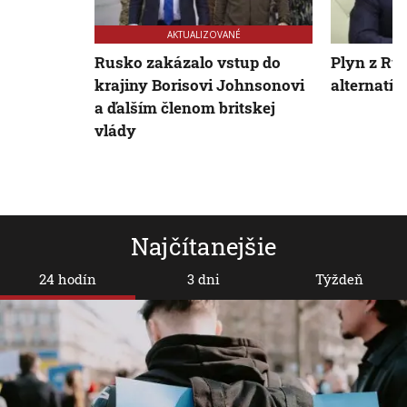
AKTUALIZOVANÉ
Rusko zakázalo vstup do
Plyn z Ru
krajiny Borisovi Johnsonovi
alternatív
a ďalším členom britskej
vlády
Najčítanejšie
24 hodín
3 dni
Týždeň