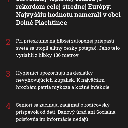
rekordom celej strednej Európy:
Najvyššiu hodnotu namerali v obci
Dolné Plachtince
Pri prieskume najhlbšej zatopenej priepasti
sveta sa utopil elitný český potápač. Jeho telo
vytiahli z hĺbky 186 metrov
Hygienici upozorňujú na desiatky
nevyhovujúcich kúpalísk. K najväčším
hrozbám patria mykóza a kožné infekcie
Seniori sa začínajú zaujímať o rodičovský
príspevok od detí. Daňový úrad ani Sociálna
poisťovňa im informácie nedajú