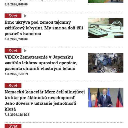
8. 8. 2026, 8:00:00
Svet
Brno ukrýva pod zemou tajomný
zážitkový labyrint. My sme sa doň išli
pozrieť s kamerou
8. 8. 2026, 7:00:00
Svet
VIDEO: Zemetrasenie v Japonsku
zastihlo lekárov uprostred operácie,
pacienta chránili vlastnými telami
7. 8. 2026, 15:01:59
Svet
Nemecký kancelár Merz čelí silnejúcej
kritike pre štátnickú neschopnosť.
Jeho dôvera v udržanie jednotnosti
klesá
7. 8. 2026, 14:44:23
Svet