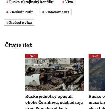
rusko-ukrajinský konflikt
víza
Vladimir Putin
vydávanie víz
žiadosť o víza
Čítajte tiež
Svet
Svet
Ruské jednotky opustili
Rusko odm
okolie Černihivu, odchádzajú
masakru ci
aj zo Sumskej oblasti
ide o falo