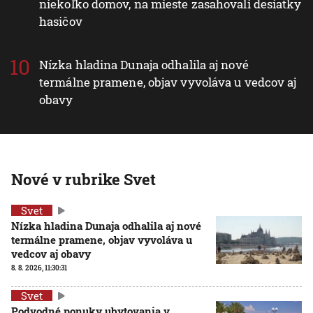
niekoľko domov, na mieste zasahovali desiatky
hasičov
Nízka hladina Dunaja odhalila aj nové
termálne pramene, objav vyvoláva u vedcov aj
obavy
Nové v rubrike Svet
Svet
Nízka hladina Dunaja odhalila aj nové
termálne pramene, objav vyvoláva u
vedcov aj obavy
8. 8. 2026, 11:30:31
Svet
Podvodné ponuky ubytovania v