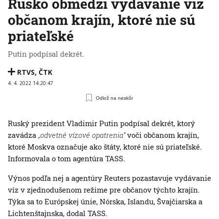
Rusko obmedzí vydávanie víz
občanom krajín, ktoré nie sú
priateľské
Putin podpísal dekrét.
RTVS
,
ČTK
4. 4. 2022 14:20:47
Odlož na neskôr
Ruský prezident Vladimir Putin podpísal dekrét, ktorý
zavádza
„odvetné vízové opatrenia“
voči občanom krajín,
ktoré Moskva označuje ako štáty, ktoré nie sú priateľské.
Informovala o tom agentúra TASS.
Výnos podľa nej a agentúry Reuters pozastavuje vydávanie
víz v zjednodušenom režime pre občanov týchto krajín.
Týka sa to Európskej únie, Nórska, Islandu, Švajčiarska a
Lichtenštajnska, dodal TASS.