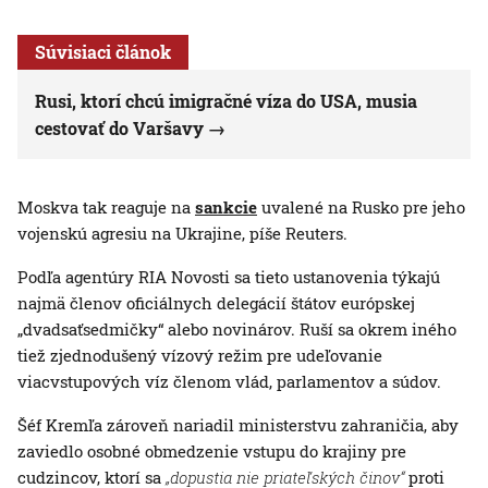
Súvisiaci článok
Rusi, ktorí chcú imigračné víza do USA, musia
cestovať do Varšavy
Moskva tak reaguje na
sankcie
uvalené na Rusko pre jeho
vojenskú agresiu na Ukrajine, píše Reuters.
Podľa agentúry RIA Novosti sa tieto ustanovenia týkajú
najmä členov oficiálnych delegácií štátov európskej
„dvadsaťsedmičky“ alebo novinárov. Ruší sa okrem iného
tiež zjednodušený vízový režim pre udeľovanie
viacvstupových víz členom vlád, parlamentov a súdov.
Šéf Kremľa zároveň nariadil ministerstvu zahraničia, aby
zaviedlo osobné obmedzenie vstupu do krajiny pre
cudzincov, ktorí sa
„dopustia nie priateľských činov“
proti