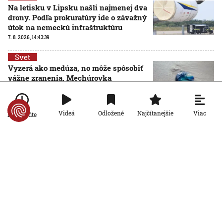
Na letisku v Lipsku našli najmenej dva
drony. Podľa prokuratúry ide o závažný
útok na nemeckú infraštruktúru
7. 8. 2026, 14:43:39
Svet
Vyzerá ako medúza, no môže spôsobiť
vážne zranenia. Mechúrovka
portugalská zatvára pláže vo
Francúzsku aj Španielsku
7. 8. 2026, 13:15:11
Viac
Videá
Odložené
Najčítanejšie
Po minúte
Svet
Zmeny vo verejnoprávnych médiách
vyvolali v Maďarsku veľkú pozornosť.
Čo sa zmenilo po nástupe Pétera
Magyara?
7. 8. 2026, 11:17:29
Svet
Bizarný recept na ochranu pred
horúčavami: V Severnej Kórei