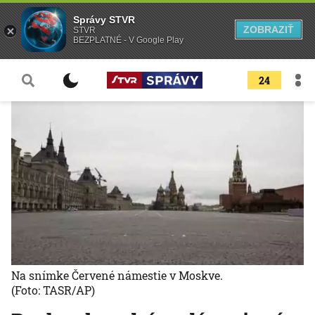
Správy STVR
ZOBRAZIŤ
STVR
BEZPLATNÉ - V Google Play
24
Na snímke Červené námestie v Moskve.
(Foto: TASR/AP)