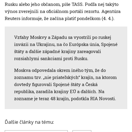
Rusku alebo jeho občanom, píše TASS. Podľa nej takýto
výnos zverejnili na oficiálnom portáli rezortu. Agentúra
Reuters informuje, že začína platiť pondelkom (4. 4.).
Vzťahy Moskvy a Západu sa vyostrili po ruskej
invázii na Ukrajinu, na čo Európska únia, Spojené
štáty a ďalšie západné krajiny zareagovali
rozsiahlymi sankciami proti Rusku.
Moskva odpovedala okrem iného tým, že do
zoznamu tzv. „nie priateľských“ krajín, na ktorom
dovtedy figurovali Spojené štáty a Česká
republika, zaradila krajiny EÚ a ďalších. Na
zozname je teraz 48 krajín, podotkla RIA Novosti.
Ďalšie články na tému: