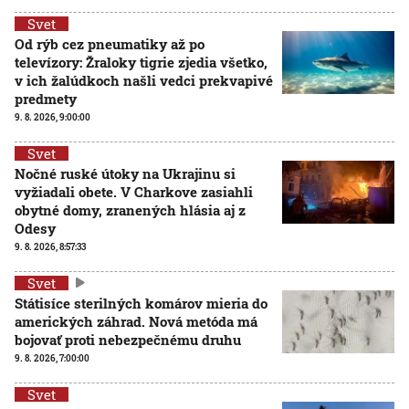
Svet
Od rýb cez pneumatiky až po
televízory: Žraloky tigrie zjedia všetko,
v ich žalúdkoch našli vedci prekvapivé
predmety
9. 8. 2026, 9:00:00
Svet
Nočné ruské útoky na Ukrajinu si
vyžiadali obete. V Charkove zasiahli
obytné domy, zranených hlásia aj z
Odesy
9. 8. 2026, 8:57:33
Svet
Státisíce sterilných komárov mieria do
amerických záhrad. Nová metóda má
bojovať proti nebezpečnému druhu
9. 8. 2026, 7:00:00
Svet