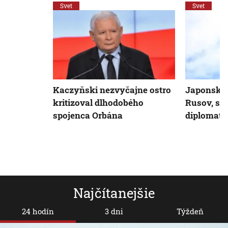
Svet
Svet
Kaczyňski nezvyčajne ostro
Japonsko 
kritizoval dlhodobého
Rusov, sú 
spojenca Orbána
diplomati
Najčítanejšie
24 hodín
3 dni
Týždeň