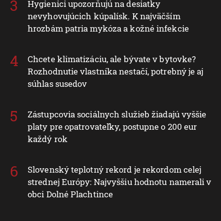
Hygienici upozorňujú na desiatky
nevyhovujúcich kúpalísk. K najväčším
hrozbám patria mykóza a kožné infekcie
Chcete klimatizáciu, ale bývate v bytovke?
Rozhodnutie vlastníka nestačí, potrebný je aj
súhlas susedov
Zástupcovia sociálnych služieb žiadajú vyššie
platy pre opatrovateľky, postupne o 200 eur
každý rok
Slovenský teplotný rekord je rekordom celej
strednej Európy: Najvyššiu hodnotu namerali v
obci Dolné Plachtince