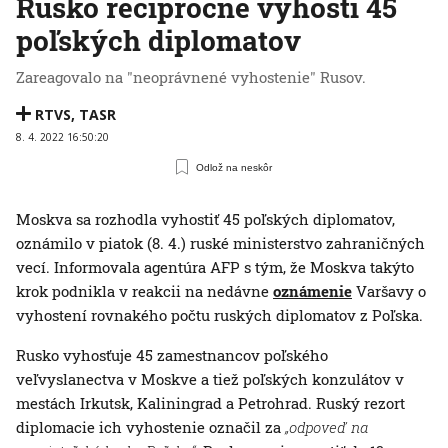
Rusko recipročne vyhostí 45
poľských diplomatov
Zareagovalo na "neoprávnené vyhostenie" Rusov.
RTVS
,
TASR
8. 4. 2022 16:50:20
Odlož na neskôr
Moskva sa rozhodla vyhostiť 45 poľských diplomatov,
oznámilo v piatok (8. 4.) ruské ministerstvo zahraničných
vecí. Informovala agentúra AFP s tým, že Moskva takýto
krok podnikla v reakcii na nedávne
oznámenie
Varšavy o
vyhostení rovnakého počtu ruských diplomatov z Poľska.
Rusko vyhosťuje 45 zamestnancov poľského
veľvyslanectva v Moskve a tiež poľských konzulátov v
mestách Irkutsk, Kaliningrad a Petrohrad. Ruský rezort
diplomacie ich vyhostenie označil za
„odpoveď na