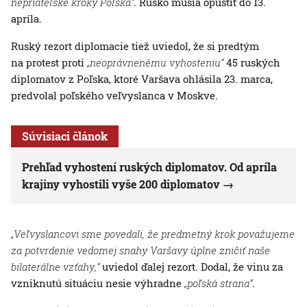
nepriateľské kroky Poľska“
. Rusko musia opustiť do 13.
apríla.
Ruský rezort diplomacie tiež uviedol, že si predtým
na protest proti
„neoprávnenému vyhosteniu“
45 ruských
diplomatov z Poľska, ktoré Varšava ohlásila 23. marca,
predvolal poľského veľvyslanca v Moskve.
Súvisiaci článok
Prehľad vyhostení ruských diplomatov. Od apríla
krajiny vyhostili vyše 200 diplomatov
„Veľvyslancovi sme povedali, že predmetný krok považujeme
za potvrdenie vedomej snahy Varšavy úplne zničiť naše
bilaterálne vzťahy,“
uviedol ďalej rezort. Dodal, že vinu za
vzniknutú situáciu nesie výhradne
„poľská strana“
.