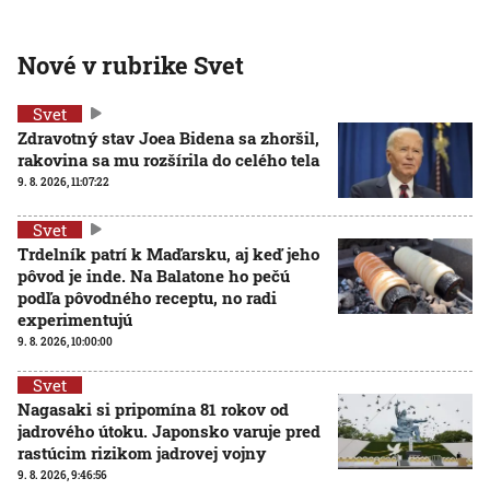
Nové v rubrike Svet
Svet
Zdravotný stav Joea Bidena sa zhoršil,
rakovina sa mu rozšírila do celého tela
9. 8. 2026, 11:07:22
Svet
Trdelník patrí k Maďarsku, aj keď jeho
pôvod je inde. Na Balatone ho pečú
podľa pôvodného receptu, no radi
experimentujú
9. 8. 2026, 10:00:00
Svet
Nagasaki si pripomína 81 rokov od
jadrového útoku. Japonsko varuje pred
rastúcim rizikom jadrovej vojny
9. 8. 2026, 9:46:56