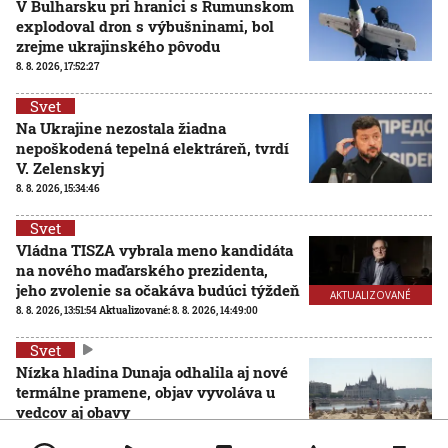
V Bulharsku pri hranici s Rumunskom
explodoval dron s výbušninami, bol
zrejme ukrajinského pôvodu
8. 8. 2026, 17:52:27
Svet
Na Ukrajine nezostala žiadna
nepoškodená tepelná elektráreň, tvrdí
V. Zelenskyj
8. 8. 2026, 15:34:46
Svet
Vládna TISZA vybrala meno kandidáta
na nového maďarského prezidenta,
jeho zvolenie sa očakáva budúci týždeň
AKTUALIZOVANÉ
8. 8. 2026, 13:51:54
Aktualizované:
8. 8. 2026, 14:49:00
Svet
Nízka hladina Dunaja odhalila aj nové
termálne pramene, objav vyvoláva u
vedcov aj obavy
8. 8. 2026, 11:30:31