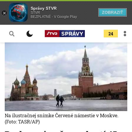
Správy STVR
ZOBRAZIŤ
STVR
BEZPLATNÉ - V Google Play
24
Na ilustračnej snímke Červené námestie v Moskve.
(Foto: TASR/AP)