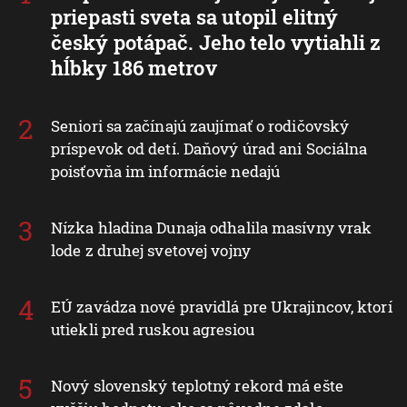
priepasti sveta sa utopil elitný
český potápač. Jeho telo vytiahli z
hĺbky 186 metrov
Seniori sa začínajú zaujímať o rodičovský
príspevok od detí. Daňový úrad ani Sociálna
poisťovňa im informácie nedajú
Nízka hladina Dunaja odhalila masívny vrak
lode z druhej svetovej vojny
EÚ zavádza nové pravidlá pre Ukrajincov, ktorí
utiekli pred ruskou agresiou
Nový slovenský teplotný rekord má ešte