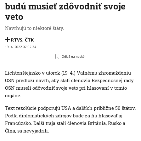
budú musieť zdôvodniť svoje
veto
Navrhujú to niektoré štáty.
RTVS
,
ČTK
19. 4. 2022 07:02:34
Odlož na neskôr
Lichtenštejnsko v utorok (19. 4.) Valnému zhromaždeniu
OSN predloží návrh, aby stáli členovia Bezpečnosnej rady
OSN museli odôvodniť svoje veto pri hlasovaní v tomto
orgáne.
Text rezolúcie podporujú USA a ďalších približne 50 štátov.
Podľa diplomatických zdrojov bude za ňu hlasovať aj
Francúzsko. Ďalší traja stáli členovia Británia, Rusko a
Čína, sa nevyjadrili.