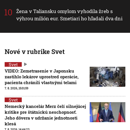
Žena v Taliansku omylom vyhodila žreb s
výhrou milión eur. Smetiari ho hľadali dva dni
Nové v rubrike Svet
Svet
VIDEO: Zemetrasenie v Japonsku
zastihlo lekárov uprostred operácie,
pacienta chránili vlastnými telami
7. 8. 2026, 15:01:59
Svet
Nemecký kancelár Merz čelí silnejúcej
kritike pre štátnickú neschopnosť.
Jeho dôvera v udržanie jednotnosti
klesá
7. 8. 2026, 14:44:23