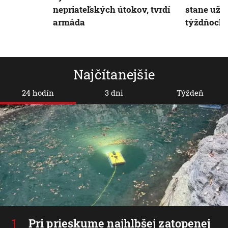
nepriateľských útokov, tvrdí
stane už v
armáda
týždňoch
Najčítanejšie
24 hodín
3 dni
Týždeň
Pri prieskume najhlbšej zatopenej