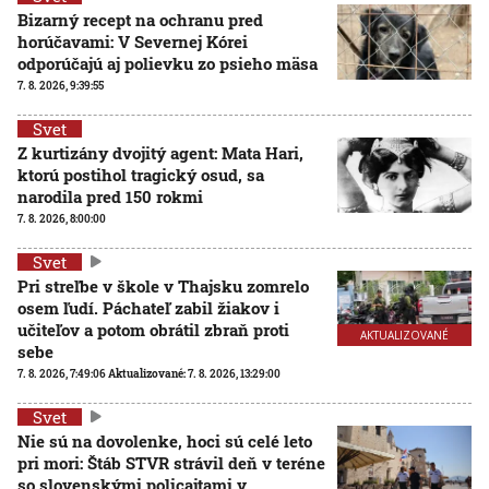
Bizarný recept na ochranu pred
horúčavami: V Severnej Kórei
odporúčajú aj polievku zo psieho mäsa
7. 8. 2026, 9:39:55
Svet
Z kurtizány dvojitý agent: Mata Hari,
ktorú postihol tragický osud, sa
narodila pred 150 rokmi
7. 8. 2026, 8:00:00
Svet
Pri streľbe v škole v Thajsku zomrelo
osem ľudí. Páchateľ zabil žiakov i
učiteľov a potom obrátil zbraň proti
AKTUALIZOVANÉ
sebe
7. 8. 2026, 7:49:06
Aktualizované:
7. 8. 2026, 13:29:00
Svet
Nie sú na dovolenke, hoci sú celé leto
pri mori: Štáb STVR strávil deň v teréne
so slovenskými policajtami v