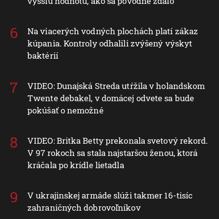
vyššiu hodnotu, ako sa pôvodne zdalo
Na viacerých vodných plochách platí zákaz
kúpania. Kontroly odhalili zvýšený výskyt
baktérií
VIDEO: Dunajská Streda utŕžila v holandskom
Twente debakel, v domácej odvete sa bude
pokúšať o nemožné
VIDEO: Britka Betty prekonala svetový rekord.
V 97 rokoch sa stala najstaršou ženou, ktorá
kráčala po krídle lietadla
V ukrajinskej armáde slúži takmer 16-tisíc
zahraničných dobrovoľníkov