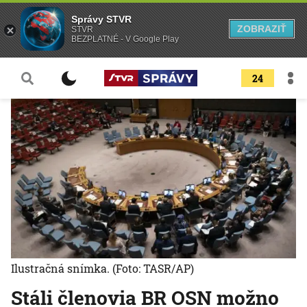
Správy STVR
ZOBRAZIŤ
STVR
BEZPLATNÉ - V Google Play
24
Ilustračná snímka.
(Foto: TASR/AP)
Stáli členovia BR OSN možno