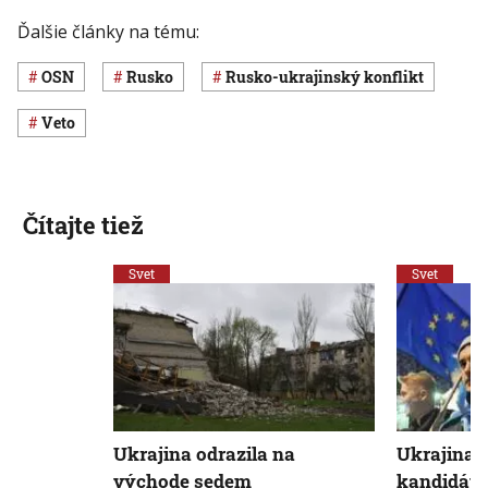
Ďalšie články na tému:
OSN
Rusko
rusko-ukrajinský konflikt
veto
Čítajte tiež
Svet
Svet
Ukrajina odrazila na
Ukrajina d
východe sedem
kandidáts