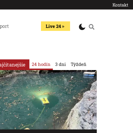
Kontakt
port
Live 24
24 hodín
3 dni
Týždeň
ajčítanejšie