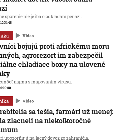
azí
é sporenie nie je iba o odkladaní peňazí.
 10:34:48
mika
Video
vníci bojujú proti africkému moru
aných, agrorezort im zabezpečil
iálne chladiace boxy na ulovené
aky
omôcť najmä s mapovaním vírusu.
, 6:00:00
mika
Video
rebitelia sa tešia, farmári už menej:
ia zlacneli na niekoľkoročné
imum
ri upozorňujú na lacný dovoz zo zahraničia.