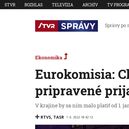
STVR
ROZHLAS
TELEVÍZIA
ARCHÍV
TV PROGR
Správy po 
Ekonomika
Eurokomisia: C
pripravené prij
V krajine by sa ním malo platiť od 1. j
RTVS
,
TASR
1. 6. 2022 18:42:12