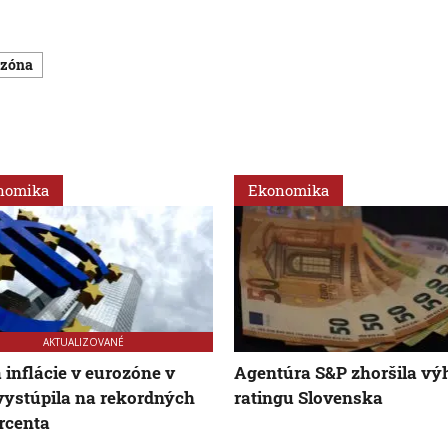
ozóna
nomika
Ekonomika
AKTUALIZOVANÉ
 inflácie v eurozóne v
Agentúra S&P zhoršila vý
vystúpila na rekordných
ratingu Slovenska
ercenta