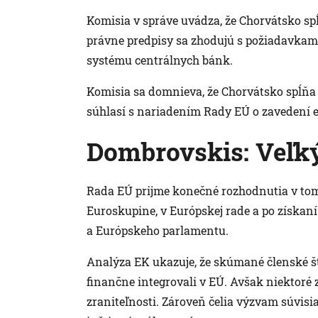
Komisia v správe uvádza, že Chorvátsko sp
právne predpisy sa zhodujú s požiadavka
systému centrálnych bánk.
Komisia sa domnieva, že Chorvátsko spĺňa 
súhlasí s nariadením Rady EÚ o zavedení 
Dombrovskis: Veľk
Rada EÚ prijme konečné rozhodnutia v tomto
Euroskupine, v Európskej rade a po získan
a Európskeho parlamentu.
Analýza EK ukazuje, že skúmané členské š
finančne integrovali v EÚ. Avšak niektoré
zraniteľnosti. Zároveň čelia výzvam súvis