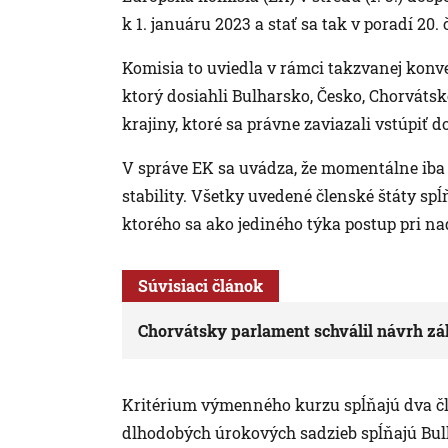
k 1. januáru 2023 a stať sa tak v poradí 20
Komisia to uviedla v rámci takzvanej konv
ktorý dosiahli Bulharsko, Česko, Chorváts
krajiny, ktoré sa právne zaviazali vstúpiť
V správe EK sa uvádza, že momentálne iba
stability. Všetky uvedené členské štáty s
ktorého sa ako jediného týka postup pri n
Súvisiaci článok
Chorvátsky parlament schválil návrh zá
Kritérium výmenného kurzu spĺňajú dva čle
dlhodobých úrokových sadzieb spĺňajú Bul