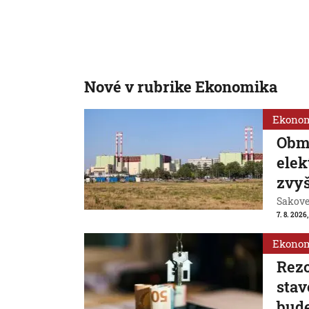
Nové v rubrike Ekonomika
Ekono
Obm
ele
zvyš
Sakovej
7. 8. 2026,
Ekono
Rezo
stav
bude