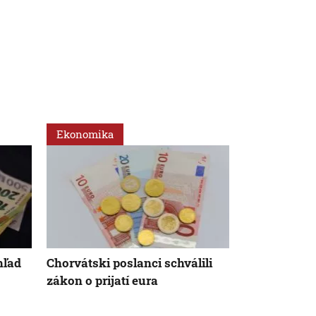
Ekonomika
Ekonomika
hľad
Chorvátski poslanci schválili
Obmedzená 
zákon o prijatí eura
atómových e
Maďarsku 
zvyšuje ceny