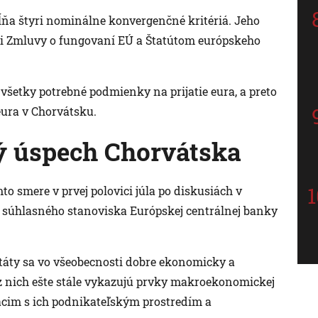
ĺňa štyri nominálne konvergenčné kritériá. Jeho
mi Zmluvy o fungovaní EÚ a Štatútom európskeho
všetky potrebné podmienky na prijatie eura, a preto
eura v Chorvátsku.
ý úspech Chorvátska
 smere v prvej polovici júla po diskusiách v
í súhlasného stanoviska Európskej centrálnej banky
táty sa vo všeobecnosti dobre ekonomicky a
 z nich ešte stále vykazujú prvky makroekonomickej
iacim s ich podnikateľským prostredím a