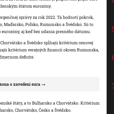
. členským štátom eurozóny.
ergenčnej správy za rok 2022. Tá hodnotí pokrok,
ko, Maďarsko, Poľsko, Rumunsko a Švédsko. Sú to
 do eurozóny, aj keď bez udania presného dátumu.
 Chorvátsko a Švédsko spĺňajú kritérium cenovej
pĺňajú kritérium verejných financií okrem Rumunska,
admernom deficite.
kona o zavedení eura
nské štáty, a to Bulharsko a Chorvátsko. Kritérium
harsko, Chorvátsko, Česko a Švédsko.