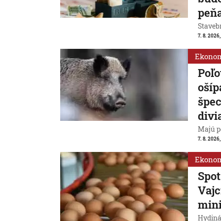
peň
Stavebn
7. 8. 2026,
Ekono
Poľo
ošíp
špec
divi
Majú p
7. 8. 2026
Ekono
Spot
Vajc
min
Hydiná