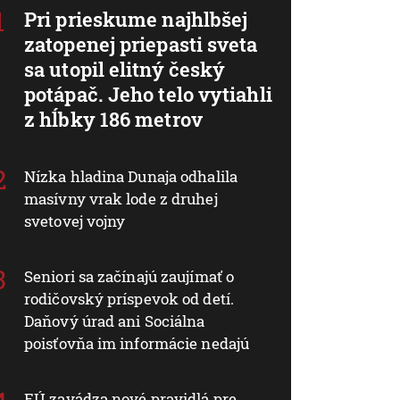
Pri prieskume najhlbšej
zatopenej priepasti sveta
sa utopil elitný český
potápač. Jeho telo vytiahli
z hĺbky 186 metrov
Nízka hladina Dunaja odhalila
masívny vrak lode z druhej
svetovej vojny
Seniori sa začínajú zaujímať o
rodičovský príspevok od detí.
Daňový úrad ani Sociálna
poisťovňa im informácie nedajú
EÚ zavádza nové pravidlá pre