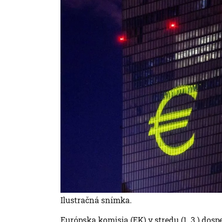
Ilustračná snímka.
Európska komisia (EK) v stredu (1. 3.) dospe