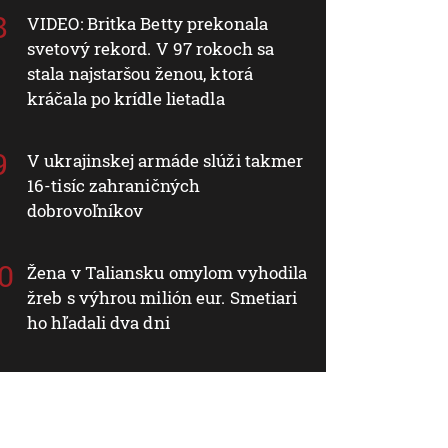
VIDEO: Britka Betty prekonala
svetový rekord. V 97 rokoch sa
stala najstaršou ženou, ktorá
kráčala po krídle lietadla
V ukrajinskej armáde slúži takmer
16-tisíc zahraničných
dobrovoľníkov
Žena v Taliansku omylom vyhodila
žreb s výhrou milión eur. Smetiari
ho hľadali dva dni