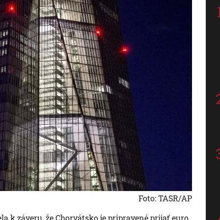
Foto: TASR/AP
la k záveru, že Chorvátsko je pripravené prijať euro