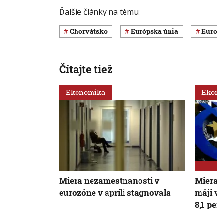
Ďalšie články na tému:
Chorvátsko
Európska únia
eur
Čítajte tiež
Ekonomika
Eko
Miera nezamestnanosti v
Miera
eurozóne v apríli stagnovala
máji 
8,1 p