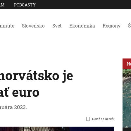
AM
PODCASTY
minúte
Slovensko
Svet
Ekonomika
Regióny
Š
N
horvátsko je
ať euro
anuára 2023.
Odlož na neskôr