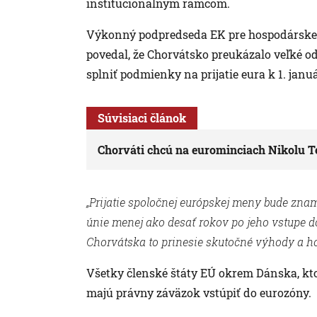
inštitucionálnym rámcom.
Výkonný podpredseda EK pre hospodárske ot
povedal, že Chorvátsko preukázalo veľké od
splniť podmienky na prijatie eura k 1. janu
Súvisiaci článok
Chorváti chcú na eurominciach Nikolu Te
„Prijatie spoločnej európskej meny bude zna
únie menej ako desať rokov po jeho vstupe 
Chorvátska to prinesie skutočné výhody a ho
Všetky členské štáty EÚ okrem Dánska, kto
majú právny záväzok vstúpiť do eurozóny.