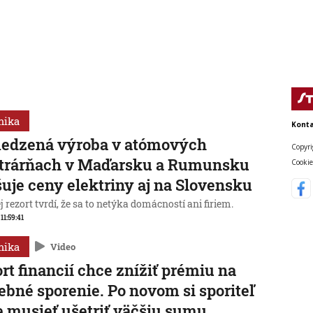
mika
Konta
edzená výroba v atómových
Copyri
ktrárňach v Maďarsku a Rumunsku
Cookie
uje ceny elektriny aj na Slovensku
 rezort tvrdí, že sa to netýka domácností ani firiem.
 11:59:41
mika
Video
rt financií chce znížiť prémiu na
ebné sporenie. Po novom si sporiteľ
 musieť ušetriť väčšiu sumu