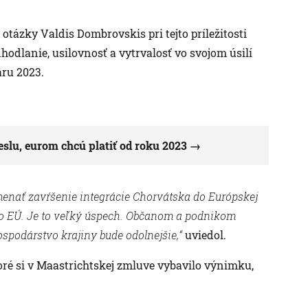
ázky Valdis Dombrovskis pri tejto príležitosti
hodlanie, usilovnosť a vytrvalosť vo svojom úsilí
áru 2023.
slu, eurom chcú platiť od roku 2023
menať zavŕšenie integrácie Chorvátska do Európskej
do EÚ. Je to veľký úspech. Občanom a podnikom
spodárstvo krajiny bude odolnejšie,“
uviedol.
ré si v Maastrichtskej zmluve vybavilo výnimku,