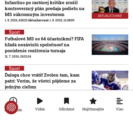
Infantino po rastúcej kritike zrušil
kontroverzný plán predaja podielu na
MS súkromným investorom
AKTUALIZOVANÉ
1. 8. 2026, 8:18:25
Aktualizované:
1. 8. 2026, 12:48:00
Šport
Futbalové MS so 64 účastníkmi? FIFA
hľadá nezávislú spoločnosť na
posúdenie rozšírenia turnaja
31. 7. 2026, 15:02:04
Šport
Ďaloga chce vrátiť Zvolen tam, kam
patrí: Verím, že všetci pôjdeme za
jedným cieľom
31. 7. 2026, 14:01:31
Šport
Viac
Videá
Odložené
Najčítanejšie
Po minúte
Bero o stroskotanom prestupe: Pozreli
si len magnetickú rezonanciu a
povedali nie
31. 7. 2026, 11:56:12