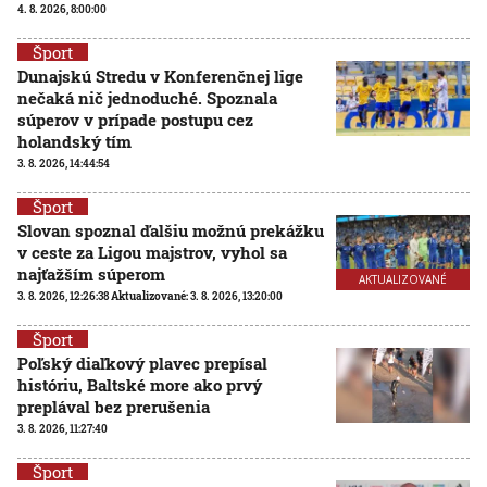
4. 8. 2026, 8:00:00
Šport
Dunajskú Stredu v Konferenčnej lige
nečaká nič jednoduché. Spoznala
súperov v prípade postupu cez
holandský tím
3. 8. 2026, 14:44:54
Šport
Slovan spoznal ďalšiu možnú prekážku
v ceste za Ligou majstrov, vyhol sa
najťažším súperom
AKTUALIZOVANÉ
3. 8. 2026, 12:26:38
Aktualizované:
3. 8. 2026, 13:20:00
Šport
Poľský diaľkový plavec prepísal
históriu, Baltské more ako prvý
preplával bez prerušenia
3. 8. 2026, 11:27:40
Šport