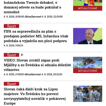
holandskom Twente debakel, v
domácej odvete sa bude pokúšať o
AKTUALIZOVANÉ
nemožné
6. 8. 2026, 19:50:00
Aktualizované:
6. 8. 2026, 22:03:00
Šport
FIFA sa ospravedlnila za plán s
predajom podielov MS, Infantina však
podržala a vyjadrila mu plnú podporu
6. 8. 2026, 9:54:23
Šport
VIDEO: Slovan zvrátil zápas proti
Mjällby a zo Švédska si odnáša dôležité
víťazstvo
AKTUALIZOVANÉ
4. 8. 2026, 17:45:00
Aktualizované:
4. 8. 2026, 20:12:00
Šport
Slovan čaká ďalší krok za Ligou
majstrov. Vo Švédsku ho preverí
nevyspytateľný nováčik v pohárovej
Európe