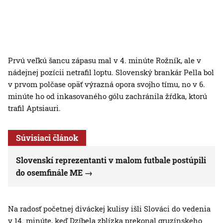
Prvú veľkú šancu zápasu mal v 4. minúte Rožník, ale v
nádejnej pozícii netrafil loptu. Slovenský brankár Pella bol
v prvom polčase opäť výrazná opora svojho tímu, no v 6.
minúte ho od inkasovaného gólu zachránila žŕdka, ktorú
trafil Aptsiauri.
Súvisiaci článok
Slovenskí reprezentanti v malom futbale postúpili
do osemfinále ME
Na radosť početnej diváckej kulisy išli Slováci do vedenia
v 14. minúte, keď Dzíbela zblízka prekonal gruzínskeho