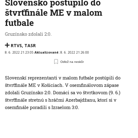
Slovensko postúpilo do
štvrťfinále ME v malom
futbale
Gruzínsko zdolali 2:0.
RTVS
,
TASR
8. 6. 2022 21:23:05
Aktualizované:
8. 6. 2022 21:26:00
Odlož na neskôr
Slovenskí reprezentanti v malom futbale postúpili do
štvrťfinále ME v Košiciach. V osemfinálovom zápase
zdolali Gruzínsko 2:0. Domáci sa vo štvrtkovom (9. 6.)
štvrťfinále stretnú s hráčmi Azerbajdžanu, ktorí si v
osemfinále poradili s Izraelom 3:0.