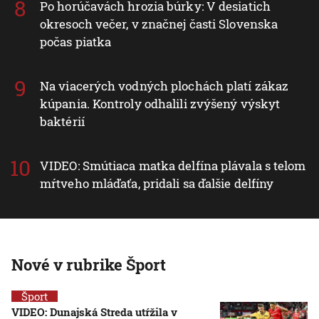
Po horúčavách hrozia búrky: V desiatich
okresoch večer, v značnej časti Slovenska
počas piatka
Na viacerých vodných plochách platí zákaz
kúpania. Kontroly odhalili zvýšený výskyt
baktérií
VIDEO: Smútiaca matka delfína plávala s telom
mŕtveho mláďaťa, pridali sa ďalšie delfíny
Nové v rubrike Šport
Šport
VIDEO: Dunajská Streda utŕžila v