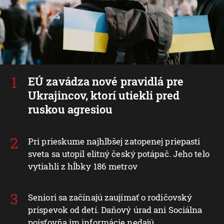
EÚ zavádza nové pravidlá pre
Ukrajincov, ktorí utiekli pred
ruskou agresiou
Pri prieskume najhlbšej zatopenej priepasti
sveta sa utopil elitný český potápač. Jeho telo
vytiahli z hĺbky 186 metrov
Seniori sa začínajú zaujímať o rodičovský
príspevok od detí. Daňový úrad ani Sociálna
poisťovňa im informácie nedajú