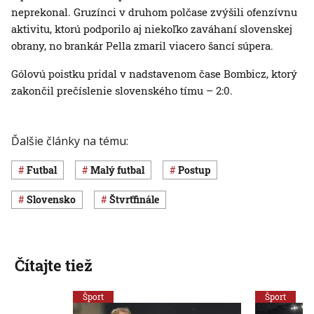
neprekonal. Gruzínci v druhom polčase zvýšili ofenzívnu
aktivitu, ktorú podporilo aj niekoľko zaváhaní slovenskej
obrany, no brankár Pella zmaril viacero šancí súpera.
Gólovú poistku pridal v nadstavenom čase Bombicz, ktorý
zakončil prečíslenie slovenského tímu – 2:0.
Ďalšie články na tému:
Futbal
malý futbal
postup
Slovensko
štvrťfinále
Čítajte tiež
Šport
Šport