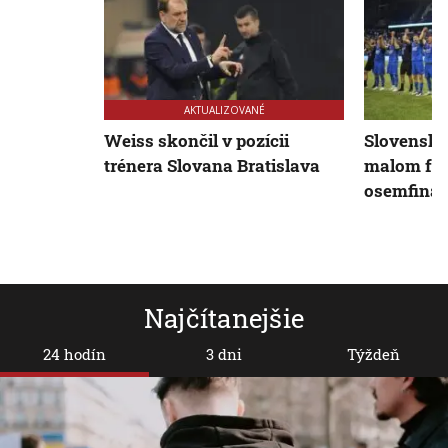
AKTUALIZOVANÉ
Weiss skončil v pozícii
Slovenskí 
trénera Slovana Bratislava
malom futb
osemfiná
Najčítanejšie
24 hodín
3 dni
Týždeň