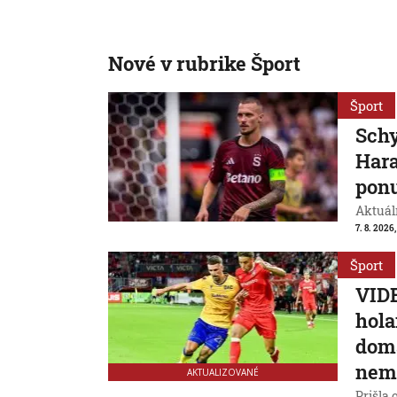
Nové v rubrike Šport
Šport
Schy
Hara
ponu
Aktuál
7. 8. 2026,
Šport
VIDE
hola
domá
nem
AKTUALIZOVANÉ
Prišla 