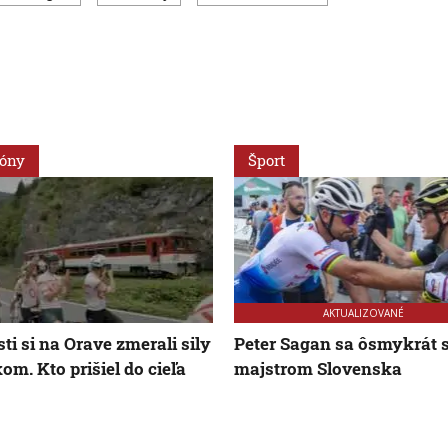
ióny
Šport
AKTUALIZOVANÉ
sti si na Orave zmerali sily
Peter Sagan sa ôsmykrát s
kom. Kto prišiel do cieľa
majstrom Slovenska