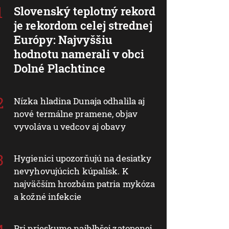
Slovenský teplotný rekord
je rekordom celej strednej
Európy: Najvyššiu
hodnotu namerali v obci
Dolné Plachtince
Nízka hladina Dunaja odhalila aj
nové termálne pramene, objav
vyvoláva u vedcov aj obavy
Hygienici upozorňujú na desiatky
nevyhovujúcich kúpalísk. K
najväčším hrozbám patria mykóza
a kožné infekcie
Pri prieskume najhlbšej zatopenej