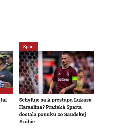
Šport
Šport
AK
tal
Schyľuje sa k prestupu Lukáša
VIDEO: Dunaj
Haraslína? Pražská Sparta
v holandsko
dostala ponuku zo Saudskej
v domácej o
Arábie
pokúšať o 