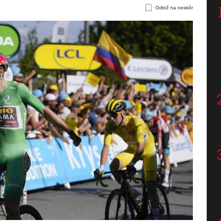
Odlož na neskôr