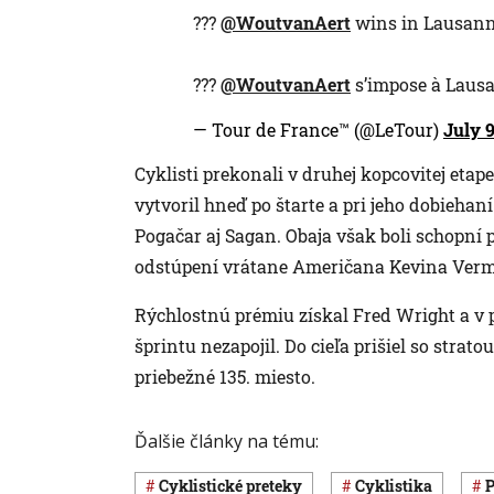
???
@WoutvanAert
wins in Lausann
???
@WoutvanAert
s’impose à Lausa
— Tour de France™ (@LeTour)
July 9
Cyklisti prekonali v druhej kopcovitej eta
vytvoril hneď po štarte a pri jeho dobiehaní
Pogačar aj Sagan. Obaja však boli schopní p
odstúpení vrátane Američana Kevina Verm
Rýchlostnú prémiu získal Fred Wright a v p
šprintu nezapojil. Do cieľa prišiel so strato
priebežné 135. miesto.
Ďalšie články na tému:
cyklistické preteky
Cyklistika