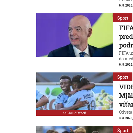
6. 8. 2026
Šport
FIFA
pred
podr
FIFA uz
do médi
6. 8. 2026
Šport
VIDE
Mjäl
víťa
Odveta
AKTUALIZOVANÉ
4. 8. 2026
Šport