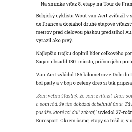
Na snímke víťaz 8. etapy na Tour de Fra
Belgický cyklista Wout van Aert zvíťazil v s
de France a dosiahol druhé etapové víťazst
metrov pred cieľovou páskou predstihol Au
vyrazil ako prvý.
Najlepšiu trojku doplnil líder celkového po
Sagan obsadil 130. miesto, pričom jeho pret
Van Aert zvládol 186 kilometrov z Dole do 
bol piaty a v boji o zelený dres si tak pripís
„Som veľmi šťastný, že som zvíťazil. Dnes som
a som rád, že tím dokázal dobehnúť únik. Zá
pasáže, ktoré mi dali zabrať,“
uviedol 27-roč
Eurosport. Okrem ôsmej etapy sa tešil aj v 