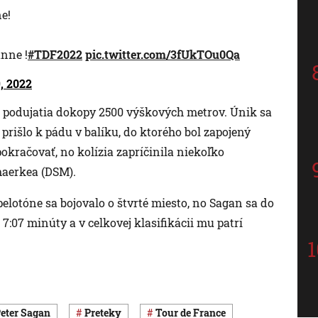
e!
nne !
#TDF2022
pic.twitter.com/3fUkTOu0Qa
, 2022
pe podujatia dokopy 2500 výškových metrov. Únik sa
 prišlo k pádu v balíku, do ktorého bol zapojený
okračovať, no kolízia zapríčinila niekoľko
aerkea (DSM).
elotóne sa bojovalo o štvrté miesto, no Sagan sa do
u 7:07 minúty a v celkovej klasifikácii mu patrí
Peter Sagan
preteky
Tour de France