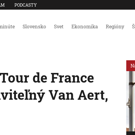
AM
PODCASTY
minúte
Slovensko
Svet
Ekonomika
Regióny
Š
N
Tour de France
viteľný Van Aert,