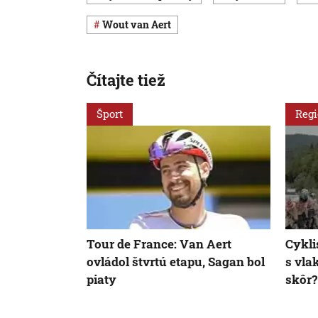
Wout van Aert
Čítajte tiež
Šport
Reg
Tour de France: Van Aert
Cykli
ovládol štvrtú etapu, Sagan bol
s vla
piaty
skôr?