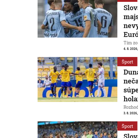
Slov
majs
nevy
Eur
Tím zo
4. 8. 2026
Šport
Duna
neča
súpe
hol
Rozhod
3. 8. 2026
Šport
Slov