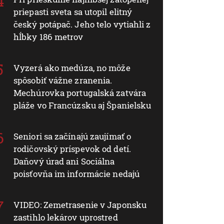
priepasti sveta sa utopil elitný
český potápač. Jeho telo vytiahli z
hĺbky 186 metrov
Vyzerá ako medúza, no môže
spôsobiť vážne zranenia.
Mechúrovka portugalská zatvára
pláže vo Francúzsku aj Španielsku
Seniori sa začínajú zaujímať o
rodičovský príspevok od detí.
Daňový úrad ani Sociálna
poisťovňa im informácie nedajú
VIDEO: Zemetrasenie v Japonsku
zastihlo lekárov uprostred