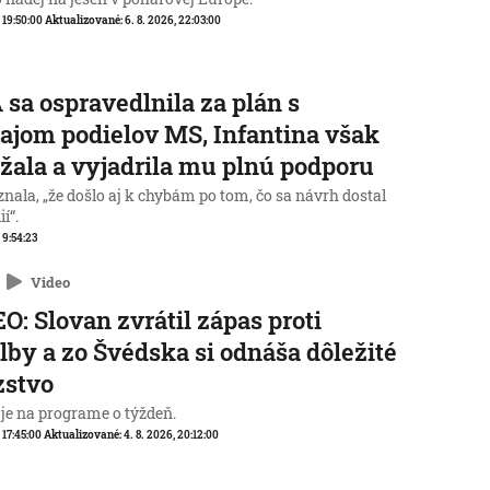
, 19:50:00
Aktualizované:
6. 8. 2026, 22:03:00
 sa ospravedlnila za plán s
ajom podielov MS, Infantina však
žala a vyjadrila mu plnú podporu
nala, „že došlo aj k chybám po tom, čo sa návrh dostal
í“.
, 9:54:23
Video
O: Slovan zvrátil zápas proti
lby a zo Švédska si odnáša dôležité
zstvo
 je na programe o týždeň.
, 17:45:00
Aktualizované:
4. 8. 2026, 20:12:00