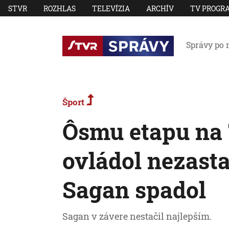
STVR
ROZHLAS
TELEVÍZIA
ARCHÍV
TV PROGR
Správy po 
Šport
Ôsmu etapu na 
ovládol nezasta
Sagan spadol
Sagan v závere nestačil najlepším.