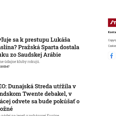
Konta
ľuje sa k prestupu Lukáša
Copyri
slína? Pražská Sparta dostala
Cookie
ku zo Saudskej Arábie
ne údajne kluby rokujú.
 10:53:47
O: Dunajská Streda utŕžila v
ndskom Twente debakel, v
cej odvete sa bude pokúšať o
ožné
o nádej na jeseň v pohárovej Európe.