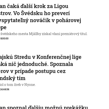
an čaká ďalší krok za Ligou
trov. Vo Švédsku ho preverí
spytateľný nováčik v pohárovej
ópe
 švédskeho mesta Mjällby získal vlani premiérový titul.
, 8:00:00
jskú Stredu v Konferenčnej lige
ká nič jednoduché. Spoznala
rov v prípade postupu cez
andský tím
ol o tom žreb v Nyone.
, 14:44:54
an spoznal ďalšiu možnú prekážku