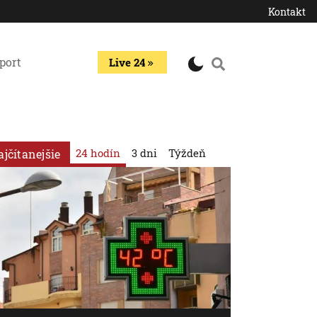
Kontakt
port
Live 24
24 hodín
3 dni
Týždeň
ajčítanejšie