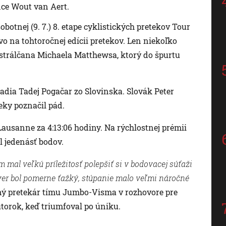
nce Wout van Aert.
obotnej (9. 7.) 8. etape cyklistických pretekov Tour
vo na tohtoročnej edícii pretekov. Len niekoľko
strálčana Michaela Matthewsa, ktorý do špurtu
radia Tadej Pogačar zo Slovinska. Slovák Peter
eky poznačil pád.
Lausanne za 4:13:06 hodiny. Na rýchlostnej prémii
al jedenásť bodov.
 mal veľkú príležitosť polepšiť si v bodovacej súťaži
ver bol pomerne ťažký, stúpanie malo veľmi náročné
ný pretekár tímu Jumbo-Visma v rozhovore pre
utorok, keď triumfoval po úniku.