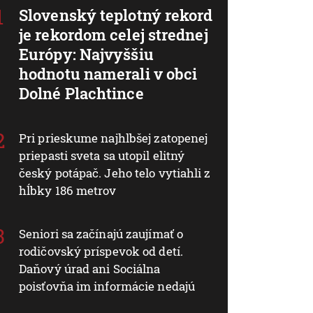
Slovenský teplotný rekord
je rekordom celej strednej
Európy: Najvyššiu
hodnotu namerali v obci
Dolné Plachtince
Pri prieskume najhlbšej zatopenej
priepasti sveta sa utopil elitný
český potápač. Jeho telo vytiahli z
hĺbky 186 metrov
Seniori sa začínajú zaujímať o
rodičovský príspevok od detí.
Daňový úrad ani Sociálna
poisťovňa im informácie nedajú