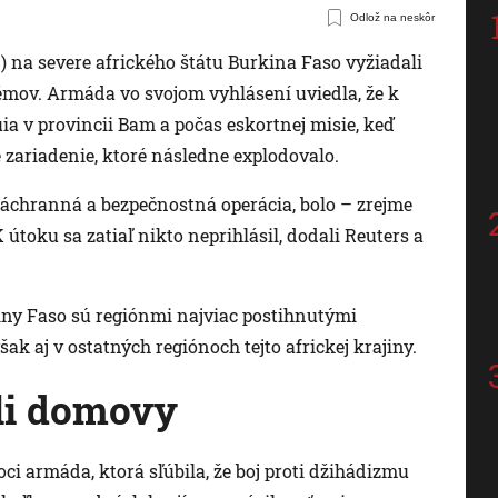
Odlož na neskôr
8.) na severe afrického štátu Burkina Faso vyžiadali
émov. Armáda vo svojom vyhlásení uviedla, že k
 v provincii Bam a počas eskortnej misie, keď
é zariadenie, ktoré následne explodovalo.
záchranná a bezpečnostná operácia, bolo – zrejme
útoku sa zatiaľ nikto neprihlásil, dodali Reuters a
kiny Faso sú regiónmi najviac postihnutými
k aj v ostatných regiónoch tejto africkej krajiny.
ili domovy
ci armáda, ktorá sľúbila, že boj proti džihádizmu