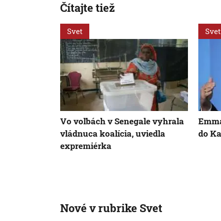
Čítajte tiež
Svet
Svet
Vo voľbách v Senegale vyhrala
Emma
vládnuca koalícia, uviedla
do K
expremiérka
Nové v rubrike Svet