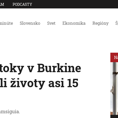
AM
PODCASTY
minúte
Slovensko
Svet
Ekonomika
Regióny
Š
N
toky v Burkine
i životy asi 15
amsiguia.