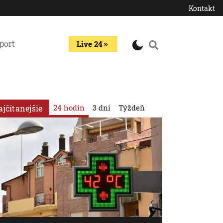
Kontakt
port
Live 24
24 hodín
3 dni
Týždeň
ajčítanejšie