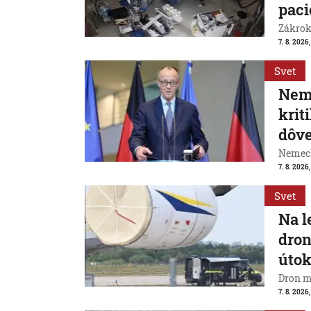
paci
Zákrok 
7. 8. 2026,
Svet
Neme
krit
dôve
Nemeck
7. 8. 2026
Svet
Na l
dron
útok
Dron m
7. 8. 2026,