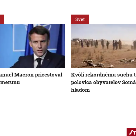
Svet
nuel Macron pricestoval
Kvôli rekordnému suchu t
amerunu
polovica obyvateľov Somá
hladom