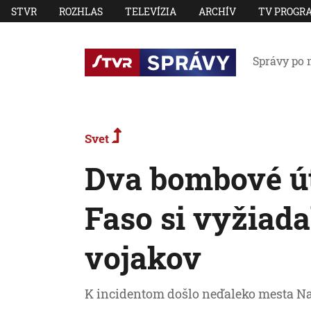
STVR
ROZHLAS
TELEVÍZIA
ARCHÍV
TV PROGR
Správy po 
Svet
Dva bombové ú
Faso si vyžiadal
vojakov
K incidentom došlo neďaleko mesta N