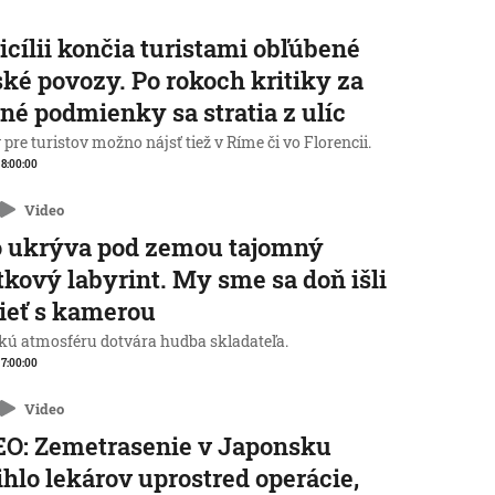
icílii končia turistami obľúbené
ké povozy. Po rokoch kritiky za
né podmienky sa stratia z ulíc
pre turistov možno nájsť tiež v Ríme či vo Florencii.
, 8:00:00
Video
o ukrýva pod zemou tajomný
tkový labyrint. My sme sa doň išli
ieť s kamerou
kú atmosféru dotvára hudba skladateľa.
, 7:00:00
Video
O: Zemetrasenie v Japonsku
ihlo lekárov uprostred operácie,