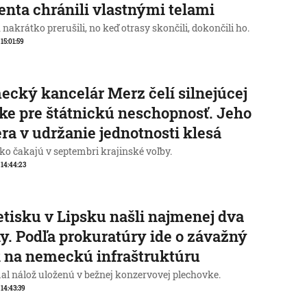
enta chránili vlastnými telami
nakrátko prerušili, no keď otrasy skončili, dokončili ho.
 15:01:59
cký kancelár Merz čelí silnejúcej
ike pre štátnickú neschopnosť. Jeho
ra v udržanie jednotnosti klesá
o čakajú v septembri krajinské voľby.
, 14:44:23
etisku v Lipsku našli najmenej dva
y. Podľa prokuratúry ide o závažný
 na nemeckú infraštruktúru
al nálož uloženú v bežnej konzervovej plechovke.
 14:43:39