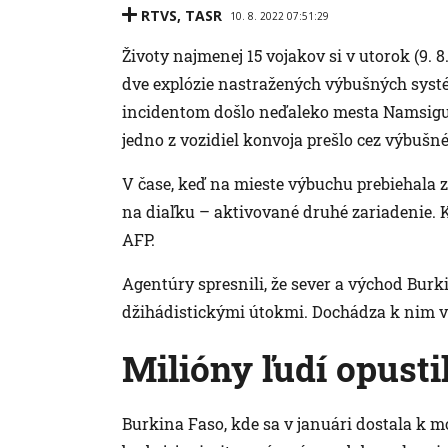
RTVS
,
TASR
10. 8. 2022 07:51:29
Životy najmenej 15 vojakov si v utorok (9. 
dve explózie nastražených výbušných syst
incidentom došlo neďaleko mesta Namsiguia
jedno z vozidiel konvoja prešlo cez výbušn
V čase, keď na mieste výbuchu prebiehala 
na diaľku – aktivované druhé zariadenie. K 
AFP.
Agentúry spresnili, že sever a východ Bur
džihádistickými útokmi. Dochádza k nim vša
Milióny ľudí opust
Burkina Faso, kde sa v januári dostala k mo