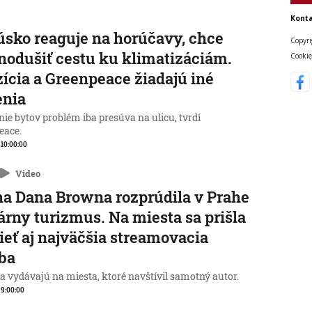
Konta
sko reaguje na horúčavy, chce
Copyri
nodušiť cestu ku klimatizáciám.
Cookie
ícia a Greenpeace žiadajú iné
enia
ie bytov problém iba presúva na ulicu, tvrdí
eace.
, 10:00:00
Video
a Dana Browna rozprúdila v Prahe
rárny turizmus. Na miesta sa prišla
ieť aj najväčšia streamovacia
ba
a vydávajú na miesta, ktoré navštívil samotný autor.
, 9:00:00