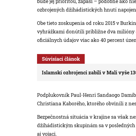
bude jej prioritou, zápasí – podobne ako n
ozbrojených džihádistických hnutí napojený
Obe tieto zoskupenia od roku 2015 v Burkine
vyhrážkami donútili približne dva milióny 
oficiálnych údajov viac ako 40 percent úze
Súvisiaci článok
Islamskí ozbrojenci zabili v Mali vyše 13
Podplukovník Paul-Henri Sandaogo Damiba
Christiana Kaborého, ktorého obvinili z nes
Bezpečnostná situácia v krajine sa však ne
džihádistickým skupinám sa v posledných me
aj vojaci.