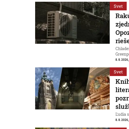
Svet
Rakú
zjed
Opoz
rieš
Chladen
Greenp
8. 8. 2026
Svet
Knih
lite
pozr
služ
Ľudia s
8. 8. 2026