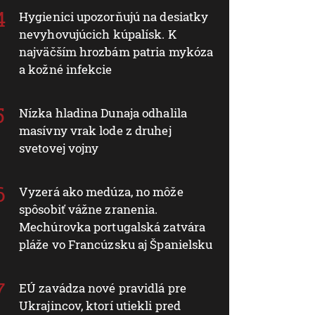
Hygienici upozorňujú na desiatky
nevyhovujúcich kúpalísk. K
najväčším hrozbám patria mykóza
a kožné infekcie
Nízka hladina Dunaja odhalila
masívny vrak lode z druhej
svetovej vojny
Vyzerá ako medúza, no môže
spôsobiť vážne zranenia.
Mechúrovka portugalská zatvára
pláže vo Francúzsku aj Španielsku
EÚ zavádza nové pravidlá pre
Ukrajincov, ktorí utiekli pred