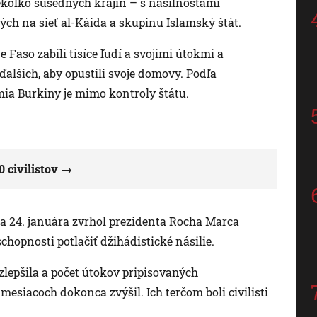
iekoľko susedných krajín – s násilnosťami
ch na sieť al-Káida a skupinu Islamský štát.
 Faso zabili tisíce ľudí a svojimi útokmi a
ďalších, aby opustili svoje domovy. Podľa
mia Burkiny je mimo kontroly štátu.
0 civilistov
 24. januára zvrhol prezidenta Rocha Marca
chopnosti potlačiť džihádistické násilie.
zlepšila a počet útokov pripisovaných
siacoch dokonca zvýšil. Ich terčom boli civilisti