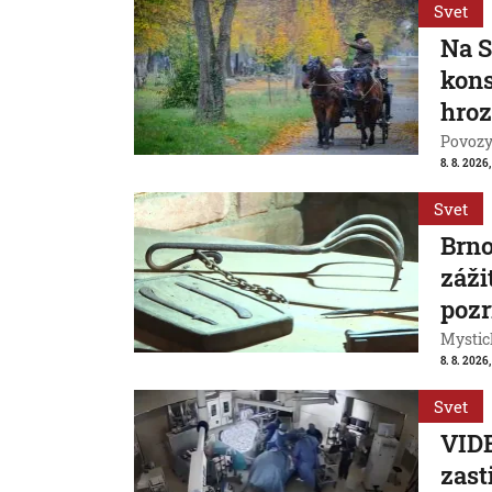
Svet
Na S
kons
hroz
Povozy 
8. 8. 2026
Svet
Brn
záži
pozr
Mystic
8. 8. 2026
Svet
VIDE
zast