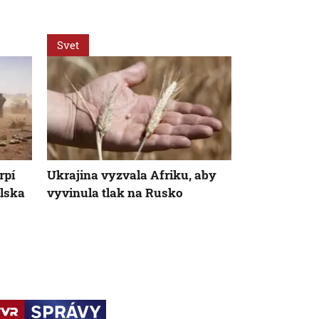
Svet
Svet
rpí
Ukrajina vyzvala Afriku, aby
Islamskí ozb
lska
vyvinula tlak na Rusko
Mali vyše 13