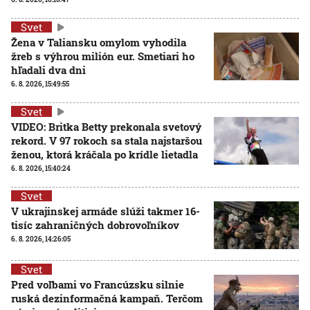
Svet
Žena v Taliansku omylom vyhodila
žreb s výhrou milión eur. Smetiari ho
hľadali dva dni
6. 8. 2026, 15:49:55
Svet
VIDEO: Britka Betty prekonala svetový
rekord. V 97 rokoch sa stala najstaršou
ženou, ktorá kráčala po krídle lietadla
6. 8. 2026, 15:40:24
Svet
V ukrajinskej armáde slúži takmer 16-
tisíc zahraničných dobrovoľníkov
6. 8. 2026, 14:26:05
Svet
Pred voľbami vo Francúzsku silnie
ruská dezinformačná kampaň. Terčom