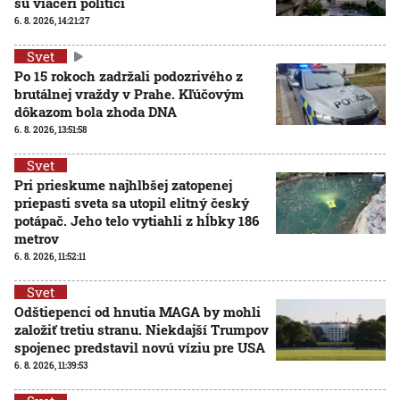
sú viacerí politici
6. 8. 2026, 14:21:27
Svet
Po 15 rokoch zadržali podozrivého z
brutálnej vraždy v Prahe. Kľúčovým
dôkazom bola zhoda DNA
6. 8. 2026, 13:51:58
Svet
Pri prieskume najhlbšej zatopenej
priepasti sveta sa utopil elitný český
potápač. Jeho telo vytiahli z hĺbky 186
metrov
6. 8. 2026, 11:52:11
Svet
Odštiepenci od hnutia MAGA by mohli
založiť tretiu stranu. Niekdajší Trumpov
spojenec predstavil novú víziu pre USA
6. 8. 2026, 11:39:53