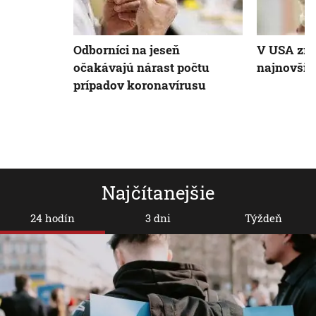
Odborníci na jeseň
V USA zre
očakávajú nárast počtu
najnovšia
prípadov koronavírusu
Najčítanejšie
24 hodín
3 dni
Týždeň