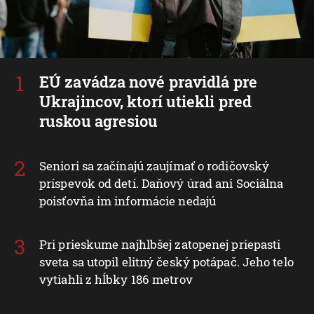
EÚ zavádza nové pravidlá pre
Ukrajincov, ktorí utiekli pred
ruskou agresiou
Seniori sa začínajú zaujímať o rodičovský
príspevok od detí. Daňový úrad ani Sociálna
poisťovňa im informácie nedajú
Pri prieskume najhlbšej zatopenej priepasti
sveta sa utopil elitný český potápač. Jeho telo
vytiahli z hĺbky 186 metrov