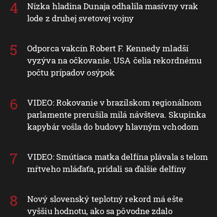
Nízka hladina Dunaja odhalila masívny vrak
lode z druhej svetovej vojny
Odporca vakcín Robert F. Kennedy mladší
vyzýva na očkovanie. USA čelia rekordnému
počtu prípadov osýpok
VIDEO: Rokovanie v brazílskom regionálnom
parlamente prerušila milá návšteva. Skupinka
kapybár vošla do budovy hlavným vchodom
VIDEO: Smútiaca matka delfína plávala s telom
mŕtveho mláďaťa, pridali sa ďalšie delfíny
Nový slovenský teplotný rekord má ešte
vyššiu hodnotu, ako sa pôvodne zdalo