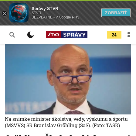
Správy STVR
ZOBRAZIŤ
STVR
BEZPLATNÉ - V Google Play
24
Na snímke minister školstva, vedy, výskumu a športu
(MŠVVŠ) SR Branislav Gröhling (SaS).
(Foto: TASR)