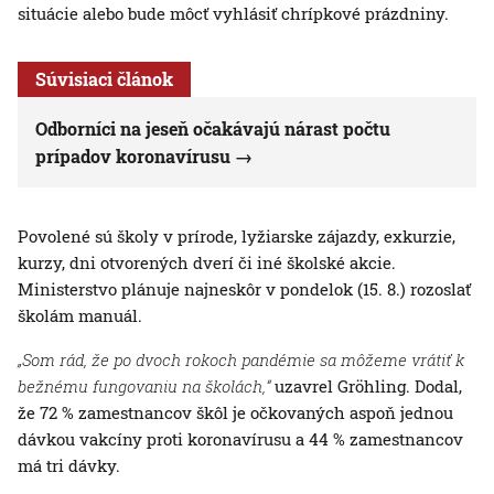
situácie alebo bude môcť vyhlásiť chrípkové prázdniny.
Súvisiaci článok
Odborníci na jeseň očakávajú nárast počtu
prípadov koronavírusu
Povolené sú školy v prírode, lyžiarske zájazdy, exkurzie,
kurzy, dni otvorených dverí či iné školské akcie.
Ministerstvo plánuje najneskôr v pondelok (15. 8.) rozoslať
školám manuál.
„Som rád, že po dvoch rokoch pandémie sa môžeme vrátiť k
bežnému fungovaniu na školách,“
uzavrel Gröhling. Dodal,
že 72 % zamestnancov škôl je očkovaných aspoň jednou
dávkou vakcíny proti koronavírusu a 44 % zamestnancov
má tri dávky.