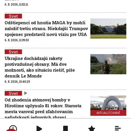
6. 8. 2026, 11:52:11
Svet
Odštiepenci od hnutia MAGA by mohli
založiť tretiu stranu. Niekdajší Trumpov
spojenec predstavil novú víziu pre USA
6. 8. 2026, 11:39:53
Svet
Ukrajine dochádzajú rakety
protivzdušnej obrany. Má dve
možnosti, ako situáciu riešiť, píše
denník Le Monde
6. 8. 2026, 10:40:29
Svet
Od zhodenia atómovej bomby v
Hirošime uplynulo 81 rokov. Starosta
mesta varoval pred zľahčovaním
AKTUALIZOVANÉ
neľudskosti jadrových zbraní
6. 8. 2026, 10:39:25
Aktualizované:
6. 8. 2026, 13:10:00