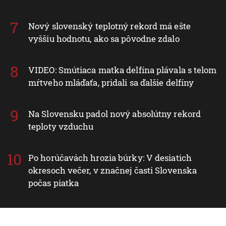
Nový slovenský teplotný rekord má ešte
vyššiu hodnotu, ako sa pôvodne zdalo
VIDEO: Smútiaca matka delfína plávala s telom
mŕtveho mláďaťa, pridali sa ďalšie delfíny
Na Slovensku padol nový absolútny rekord
teploty vzduchu
Po horúčavách hrozia búrky: V desiatich
okresoch večer, v značnej časti Slovenska
počas piatka