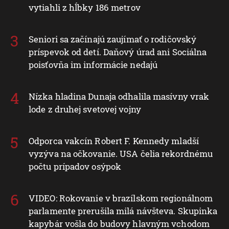
vytiahli z hĺbky 186 metrov
Seniori sa začínajú zaujímať o rodičovský
príspevok od detí. Daňový úrad ani Sociálna
poisťovňa im informácie nedajú
Nízka hladina Dunaja odhalila masívny vrak
lode z druhej svetovej vojny
Odporca vakcín Robert F. Kennedy mladší
vyzýva na očkovanie. USA čelia rekordnému
počtu prípadov osýpok
VIDEO: Rokovanie v brazílskom regionálnom
parlamente prerušila milá návšteva. Skupinka
kapybár vošla do budovy hlavným vchodom