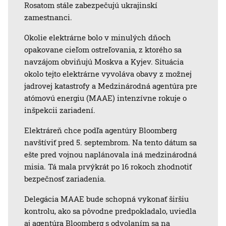
Rosatom stále zabezpečujú ukrajinskí
zamestnanci.
Okolie elektrárne bolo v minulých dňoch
opakovane cieľom ostreľovania, z ktorého sa
navzájom obviňujú Moskva a Kyjev. Situácia
okolo tejto elektrárne vyvoláva obavy z možnej
jadrovej katastrofy a Medzinárodná agentúra pre
atómovú energiu (MAAE) intenzívne rokuje o
inšpekcii zariadení.
Elektráreň chce podľa agentúry Bloomberg
navštíviť pred 5. septembrom. Na tento dátum sa
ešte pred vojnou naplánovala iná medzinárodná
misia. Tá mala prvýkrát po 16 rokoch zhodnotiť
bezpečnosť zariadenia.
Delegácia MAAE bude schopná vykonať širšiu
kontrolu, ako sa pôvodne predpokladalo, uviedla
aj agentúra Bloomberg s odvolaním sa na