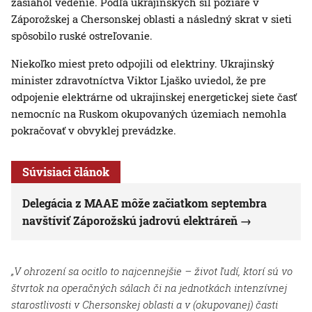
zasiahol vedenie. Podľa ukrajinských síl požiare v
Záporožskej a Chersonskej oblasti a následný skrat v sieti
spôsobilo ruské ostreľovanie.
Niekoľko miest preto odpojili od elektriny. Ukrajinský
minister zdravotníctva Viktor Ljaško uviedol, že pre
odpojenie elektrárne od ukrajinskej energetickej siete časť
nemocníc na Ruskom okupovaných územiach nemohla
pokračovať v obvyklej prevádzke.
Súvisiaci článok
Delegácia z MAAE môže začiatkom septembra
navštíviť Záporožskú jadrovú elektráreň
„V ohrození sa ocitlo to najcennejšie – život ľudí, ktorí sú vo
štvrtok na operačných sálach či na jednotkách intenzívnej
starostlivosti v Chersonskej oblasti a v (okupovanej) časti