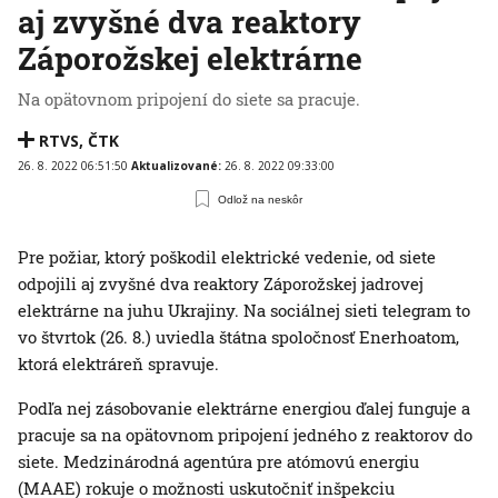
aj zvyšné dva reaktory
Záporožskej elektrárne
Na opätovnom pripojení do siete sa pracuje.
RTVS
,
ČTK
26. 8. 2022 06:51:50
Aktualizované:
26. 8. 2022 09:33:00
Odlož na neskôr
Pre požiar, ktorý poškodil elektrické vedenie, od siete
odpojili aj zvyšné dva reaktory Záporožskej jadrovej
elektrárne na juhu Ukrajiny. Na sociálnej sieti telegram to
vo štvrtok (26. 8.) uviedla štátna spoločnosť Enerhoatom,
ktorá elektráreň spravuje.
Podľa nej zásobovanie elektrárne energiou ďalej funguje a
pracuje sa na opätovnom pripojení jedného z reaktorov do
siete. Medzinárodná agentúra pre atómovú energiu
(MAAE) rokuje o možnosti uskutočniť inšpekciu