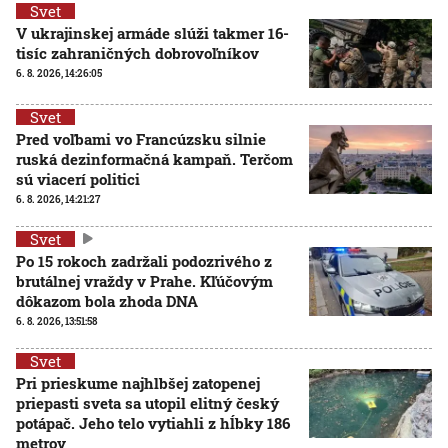
Svet
V ukrajinskej armáde slúži takmer 16-
tisíc zahraničných dobrovoľníkov
6. 8. 2026, 14:26:05
Svet
Pred voľbami vo Francúzsku silnie
ruská dezinformačná kampaň. Terčom
sú viacerí politici
6. 8. 2026, 14:21:27
Svet
Po 15 rokoch zadržali podozrivého z
brutálnej vraždy v Prahe. Kľúčovým
dôkazom bola zhoda DNA
6. 8. 2026, 13:51:58
Svet
Pri prieskume najhlbšej zatopenej
priepasti sveta sa utopil elitný český
potápač. Jeho telo vytiahli z hĺbky 186
metrov