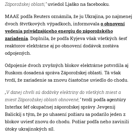
Záporožskej oblasti,“
uviedol Ljaško na facebooku.
MAAE podľa Reuters oznámila, že ju Ukrajina, po najmenej
dvoch štvrtkových výpadkoch, informovala
o obnovení
vedenia privádzajúceho energiu do záporožského
zariadenia
. Doplnila, že podľa Kyjeva však všetkých šesť
reaktorov elektrárne aj po obnovení dodávok zostáva
odpojených.
Odpojenie dvoch zvyšných blokov elektrárne potvrdila aj
Ruskom dosadená správa Záporožskej oblasti. Tá však
tvrdí, že zariadenie sa znovu čiastočne uviedlo do chodu.
„V danej chvíli sú dodávky elektriny do všetkých miest a
miest Záporožskej oblasti obnovené,“
tvrdí podľa agentúry
Interfax šéf okupačnej záporožskej správy Jevgenij
Balickij s tým, že po uhasení požiaru sa podarilo jeden z
blokov uviesť znovu do chodu. Požiar podľa neho zavinili
útoky ukrajinských síl.