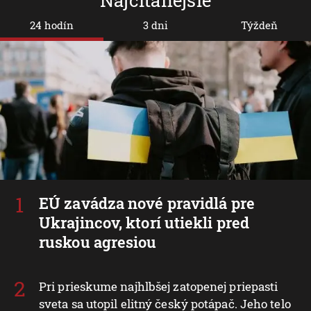
Najčítanejšie
24 hodín
3 dni
Týždeň
EÚ zavádza nové pravidlá pre
Ukrajincov, ktorí utiekli pred
ruskou agresiou
Pri prieskume najhlbšej zatopenej priepasti
sveta sa utopil elitný český potápač. Jeho telo