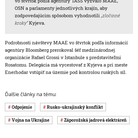
vo štvrtok podľa agentúry TASS vyzvalo MAAE,
OSN a parlamenty jednotlivých krajín, aby
zodpovedajúcim spôsobom vyhodnotili
„zločinné
kroky“
Kyjeva.
Podrobnosti návštevy MAAE vo štvrtok podľa informácií
agentúry Bloomberg prerokoval šéf medzinárodnej
organizácie Rafael Grossi v Istanbule s predstaviteľmi
Rosatomu. Delegácia má vycestovať z Kyjeva a pri meste
Enerhodar vstúpiť na územie pod kontrolou ruských síl.
Ďalšie články na tému:
odpojenie
rusko-ukrajinský konflikt
vojna na Ukrajine
Záporožská jadrová elektráreň