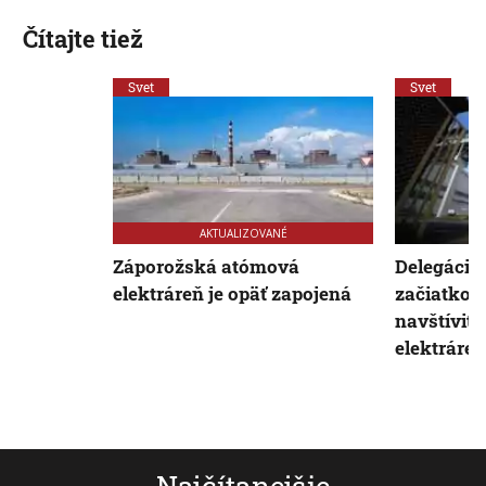
Čítajte tiež
Svet
Svet
AKTUALIZOVANÉ
Záporožská atómová
Delegáci
elektráreň je opäť zapojená
začiatkom
navštíviť
elektráreň