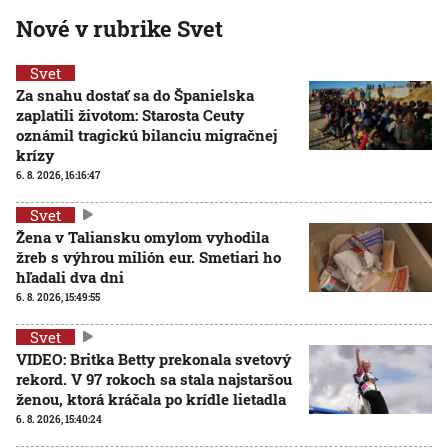
Nové v rubrike Svet
Svet
Za snahu dostať sa do Španielska
zaplatili životom: Starosta Ceuty
oznámil tragickú bilanciu migračnej
krízy
6. 8. 2026, 16:16:47
Svet
Žena v Taliansku omylom vyhodila
žreb s výhrou milión eur. Smetiari ho
hľadali dva dni
6. 8. 2026, 15:49:55
Svet
VIDEO: Britka Betty prekonala svetový
rekord. V 97 rokoch sa stala najstaršou
ženou, ktorá kráčala po krídle lietadla
6. 8. 2026, 15:40:24