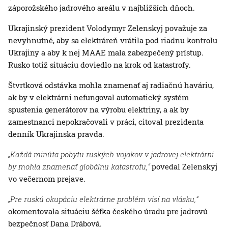
záporožského jadrového areálu v najbližších dňoch.
Ukrajinský prezident Volodymyr Zelenskyj považuje za
nevyhnutné, aby sa elektráreň vrátila pod riadnu kontrolu
Ukrajiny a aby k nej MAAE mala zabezpečený prístup.
Rusko totiž situáciu doviedlo na krok od katastrofy.
Štvrtková odstávka mohla znamenať aj radiačnú haváriu,
ak by v elektrárni nefungoval automatický systém
spustenia generátorov na výrobu elektriny, a ak by
zamestnanci nepokračovali v práci, citoval prezidenta
denník Ukrajinska pravda.
„Každá minúta pobytu ruských vojakov v jadrovej elektrárni
by mohla znamenať globálnu katastrofu,“
povedal Zelenskyj
vo večernom prejave.
„Pre ruskú okupáciu elektrárne problém visí na vlásku,“
okomentovala situáciu šéfka českého úradu pre jadrovú
bezpečnosť Dana Drábová.