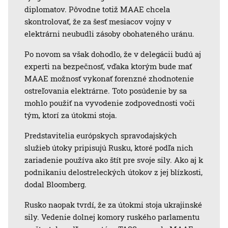
diplomatov. Pôvodne totiž MAAE chcela
skontrolovať, že za šesť mesiacov vojny v
elektrárni neubudli zásoby obohateného uránu.
Po novom sa však dohodlo, že v delegácii budú aj
experti na bezpečnosť, vďaka ktorým bude mať
MAAE možnosť vykonať forenzné zhodnotenie
ostreľovania elektrárne. Toto posúdenie by sa
mohlo použiť na vyvodenie zodpovednosti voči
tým, ktorí za útokmi stoja.
Predstavitelia európskych spravodajských
služieb útoky pripisujú Rusku, ktoré podľa nich
zariadenie používa ako štít pre svoje sily. Ako aj k
podnikaniu delostreleckých útokov z jej blízkosti,
dodal Bloomberg.
Rusko naopak tvrdí, že za útokmi stoja ukrajinské
sily. Vedenie dolnej komory ruského parlamentu