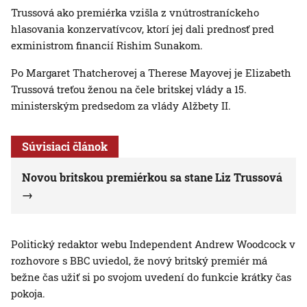
Trussová ako premiérka vzišla z vnútrostraníckeho
hlasovania konzervatívcov, ktorí jej dali prednosť pred
exministrom financií Rishim Sunakom.
Po Margaret Thatcherovej a Therese Mayovej je Elizabeth
Trussová treťou ženou na čele britskej vlády a 15.
ministerským predsedom za vlády Alžbety II.
Súvisiaci článok
Novou britskou premiérkou sa stane Liz Trussová
Politický redaktor webu Independent Andrew Woodcock v
rozhovore s BBC uviedol, že nový britský premiér má
bežne čas užiť si po svojom uvedení do funkcie krátky čas
pokoja.