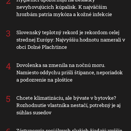
nevyhovujúcich kúpalísk. K najväčším
hrozbám patria mykóza a kožné infekcie
Slovenský teplotný rekord je rekordom celej
strednej Európy: Najvyššiu hodnotu namerali v
obci Dolné Plachtince
Dovolenka sa zmenila na nočnú moru.
Namiesto oddychu prišli štípance, neporiadok
a podozrenie na ploštice
Chcete klimatizáciu, ale bývate v bytovke?
Rozhodnutie vlastníka nestačí, potrebný je aj
súhlas susedov
Zástupcovia sociálnych služieb žiadajú vyššie