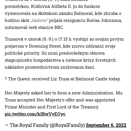
premiérkou. Kráľovná Alžbeta II. ju do funkcie
vymenovala na škótskom zámku Balmoral, kde zhruba o
hodinu skôr
„láskavo“
prijala rezignáciu Borisa Johnsona,
informoval web stanice BBC.
Trussová v utorok (6. 9.) o 17.15 h vystúpi so svojím prvým
prejavom v Downing Street, kde znovu zdôrazní svoje
politické priority. Sú nimi predovšetkým obnova
stagnujúceho hospodárstva a riešenie krízy životných
nákladov prostredníctvom znižovania daní.
? The Queen received Liz Truss at Balmoral Castle today.
Her Majesty asked her to form a new Administration. Ms.
Truss accepted Her Majesty's offer and was appointed
Prime Minister and First Lord of the Treasury.
pic.twitter.com/klRwVvEOyc
— The Royal Family (@RoyalFamily)
September 6, 2022