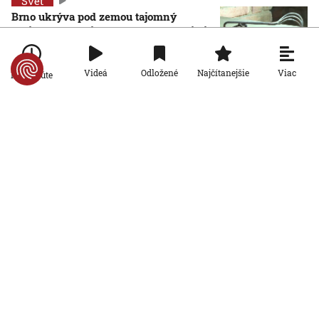
Svet
Brno ukrýva pod zemou tajomný
zážitkový labyrint. My sme sa doň išli
pozrieť s kamerou
8. 8. 2026, 7:00:00
Viac
Videá
Odložené
Najčítanejšie
Po minúte
Svet
VIDEO: Zemetrasenie v Japonsku
zastihlo lekárov uprostred operácie,
pacienta chránili vlastnými telami
7. 8. 2026, 15:01:59
Svet
Nemecký kancelár Merz čelí silnejúcej
kritike pre štátnickú neschopnosť.
Jeho dôvera v udržanie jednotnosti
klesá
7. 8. 2026, 14:44:23
Svet
Na letisku v Lipsku našli najmenej dva
drony. Podľa prokuratúry ide o závažný