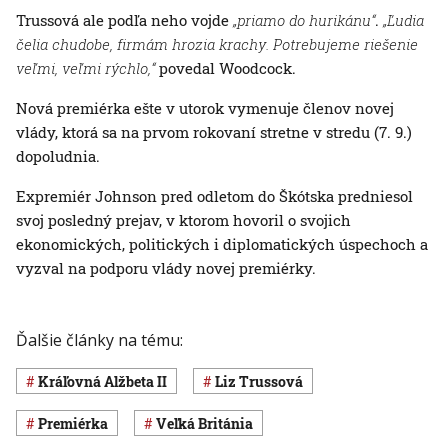
Trussová ale podľa neho vojde
„priamo do hurikánu“
.
„Ľudia
čelia chudobe, firmám hrozia krachy. Potrebujeme riešenie
veľmi, veľmi rýchlo,“
povedal Woodcock.
Nová premiérka ešte v utorok vymenuje členov novej
vlády, ktorá sa na prvom rokovaní stretne v stredu (7. 9.)
dopoludnia.
Expremiér Johnson pred odletom do Škótska predniesol
svoj posledný prejav, v ktorom hovoril o svojich
ekonomických, politických i diplomatických úspechoch a
vyzval na podporu vlády novej premiérky.
Ďalšie články na tému:
kráľovná Alžbeta II
Liz Trussová
premiérka
Veľká Británia