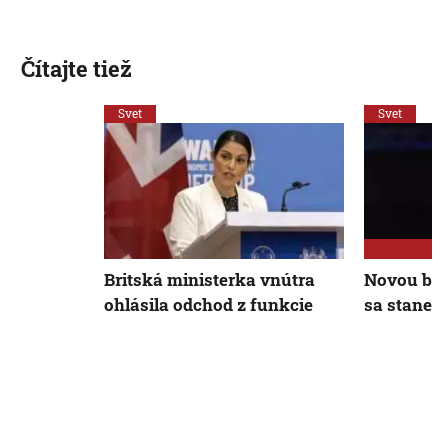
Čítajte tiež
Svet
Svet
Britská ministerka vnútra
Novou bri
ohlásila odchod z funkcie
sa stane 