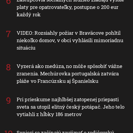
platy pre opatrovateľky, postupne o 200 eur
každý rok
VIDEO: Rozsiahly požiar v Braväcove pohltil
niekoľko domov, v obci vyhlásili mimoriadnu
situáciu
Vyzerá ako medúza, no môže spôsobiť vážne
zranenia. Mechúrovka portugalská zatvára
pláže vo Francúzsku aj Španielsku
Pri prieskume najhlbšej zatopenej priepasti
sveta sa utopil elitný český potápač. Jeho telo
vytiahli z hĺbky 186 metrov
Seniori sa začínajú zaujímať o rodičovský