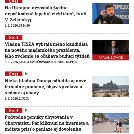
Svet
Na Ukrajine nezostala žiadna
nepoškodená tepelná elektráreň, tvrdí
V. Zelenskyj
8. 8. 2026, 15:34:46
Svet
Vládna TISZA vybrala meno kandidáta
na nového maďarského prezidenta,
jeho zvolenie sa očakáva budúci týždeň
AKTUALIZOVANÉ
8. 8. 2026, 13:51:54
Aktualizované:
8. 8. 2026, 14:49:00
Svet
Nízka hladina Dunaja odhalila aj nové
termálne pramene, objav vyvoláva u
vedcov aj obavy
8. 8. 2026, 11:30:31
Svet
Podvodné ponuky ubytovania v
Chorvátsku: Pár kliknutí na internete a
môžete prísť o peniaze aj dovolenku