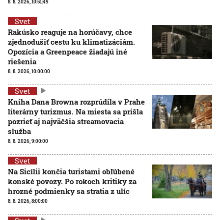
8. 8. 2026, 10:51:49
Svet
Rakúsko reaguje na horúčavy, chce
zjednodušiť cestu ku klimatizáciám.
Opozícia a Greenpeace žiadajú iné
riešenia
8. 8. 2026, 10:00:00
Svet
Kniha Dana Browna rozprúdila v Prahe
literárny turizmus. Na miesta sa prišla
pozrieť aj najväčšia streamovacia
služba
8. 8. 2026, 9:00:00
Svet
Na Sicílii končia turistami obľúbené
konské povozy. Po rokoch kritiky za
hrozné podmienky sa stratia z ulíc
8. 8. 2026, 8:00:00