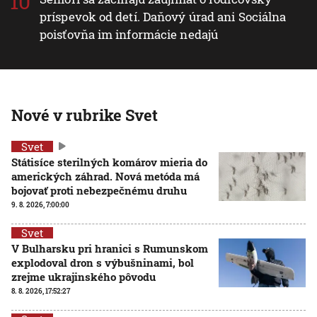
príspevok od detí. Daňový úrad ani Sociálna
poisťovňa im informácie nedajú
Nové v rubrike Svet
Svet
Státisíce sterilných komárov mieria do
amerických záhrad. Nová metóda má
bojovať proti nebezpečnému druhu
9. 8. 2026, 7:00:00
Svet
V Bulharsku pri hranici s Rumunskom
explodoval dron s výbušninami, bol
zrejme ukrajinského pôvodu
8. 8. 2026, 17:52:27