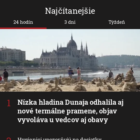
Najčítanejšie
24 hodín
3 dni
Týždeň
Nízka hladina Dunaja odhalila aj
nové termálne pramene, objav
vyvoláva u vedcov aj obavy
Hygienici upozorňujú na desiatky