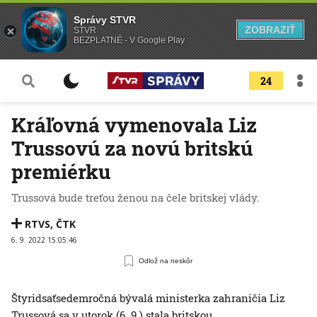
Správy STVR
ZOBRAZIŤ
STVR
BEZPLATNÉ - V Google Play
24
Kráľovná vymenovala Liz
Trussovú za novú britskú
premiérku
Trussová bude treťou ženou na čele britskej vlády.
RTVS
,
ČTK
6. 9. 2022 15:05:46
Odlož na neskôr
Štyridsaťsedemročná bývalá ministerka zahraničia Liz
Trussová sa v utorok (6. 9.) stala britskou