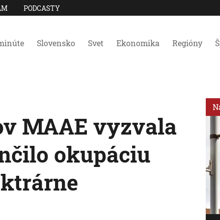
AM
PODCASTY
minúte
Slovensko
Svet
Ekonomika
Regióny
Š
N
ov MAAE vyzvala
nčilo okupáciu
ektrárne