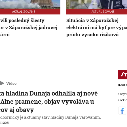
AKTUALIZOVANÉ
AKTUALIZOVANÉ
vili posledný šiesty
Situácia v Záporožskej
or v Záporožskej jadrovej
elektrárni má byť pre výp
rárni
prúdu vysoko riziková
Video
Konta
a hladina Dunaja odhalila aj nové
Copyri
álne pramene, objav vyvoláva u
Cookie
ov aj obavy
odborníčky je aktuálny stav hladiny Dunaja varovaním.
 11:30:31