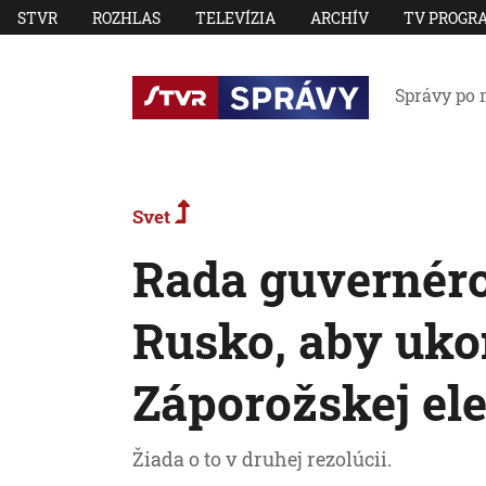
STVR
ROZHLAS
TELEVÍZIA
ARCHÍV
TV PROGR
Správy po 
Svet
Rada guvernér
Rusko, aby uko
Záporožskej el
Žiada o to v druhej rezolúcii.