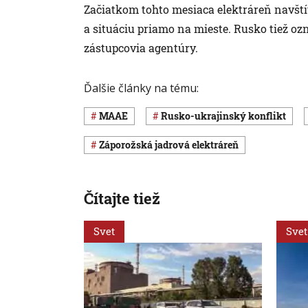
Začiatkom tohto mesiaca elektráreň navští
a situáciu priamo na mieste. Rusko tiež ozn
zástupcovia agentúry.
Ďalšie články na tému:
MAAE
rusko-ukrajinský konflikt
Záporožská jadrová elektráreň
Čítajte tiež
Svet
Svet