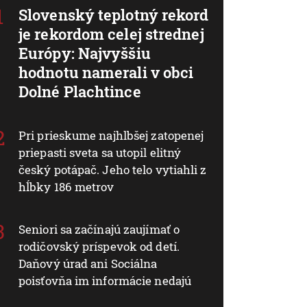
Slovenský teplotný rekord
je rekordom celej strednej
Európy: Najvyššiu
hodnotu namerali v obci
Dolné Plachtince
Pri prieskume najhlbšej zatopenej
priepasti sveta sa utopil elitný
český potápač. Jeho telo vytiahli z
hĺbky 186 metrov
Seniori sa začínajú zaujímať o
rodičovský príspevok od detí.
Daňový úrad ani Sociálna
poisťovňa im informácie nedajú