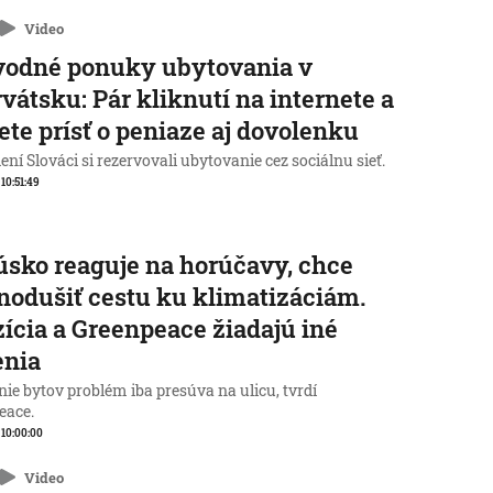
Video
vodné ponuky ubytovania v
vátsku: Pár kliknutí na internete a
te prísť o peniaze aj dovolenku
ní Slováci si rezervovali ubytovanie cez sociálnu sieť.
 10:51:49
sko reaguje na horúčavy, chce
nodušiť cestu ku klimatizáciám.
ícia a Greenpeace žiadajú iné
enia
ie bytov problém iba presúva na ulicu, tvrdí
eace.
, 10:00:00
Video