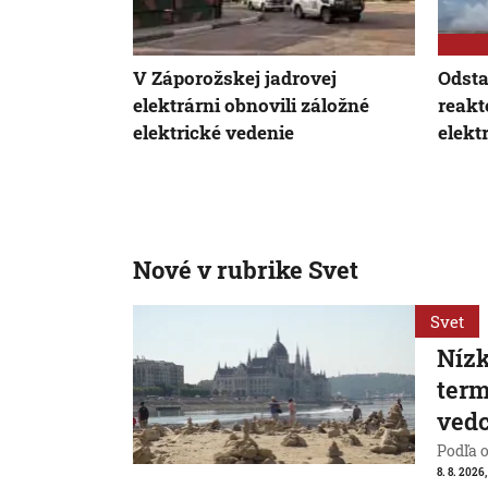
V Záporožskej jadrovej
Odsta
elektrárni obnovili záložné
reakt
elektrické vedenie
elekt
Nové v rubrike Svet
Svet
Nízk
term
vedc
Podľa 
8. 8. 2026,