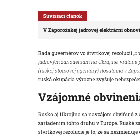
Súvisiaci článok
V Záporožskej jadrovej elektrárni obnovi
Rada guvernérov vo štvrtkovej rezolúcii
„od
jadrovým zariadeniam na Ukrajine, vrátane 
(ruskej atómovej agentúry) Rosatomu v Záporo
ruská okupácia výrazne zvyšuje nebezpečen
Vzájomné obvineni
Rusko aj Ukrajina sa navzájom obviňujú z o
zariadením tohto druhu v Európe. Ruské z
štvrtkovej rezolúcie je to, že sa nezmieňuj