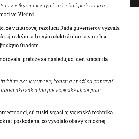
, ktorú všetkými možnými spôsobmi podporujú a
mati vo Viedni.
, že v marcovej rezolúcii Rada guvernérov vyzvala
i ukrajinským jadrovým elektrárňam a v nich a
ajinským úradom.
orovala, pretože sa nasledujúci deň zmocnila
štruktúre ako k vojnovej koristi a snaží sa pripraviť
ktráreň ako základňu pre vojenské akcie proti
zamestnanci, sú ruskí vojaci aj vojenská technika.
kokrát poškodená, čo vyvolalo obavy z možnej