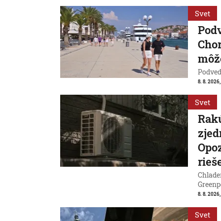
Svet
Pod
Chor
môže
Podvede
8. 8. 2026,
Svet
Rakú
zjed
Opoz
rieš
Chladen
Greenp
8. 8. 2026
Svet