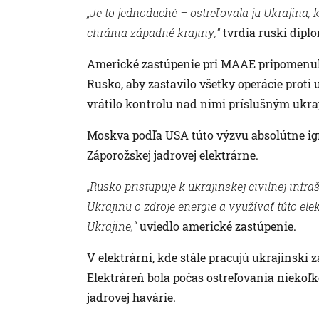
„Je to jednoduché – ostreľovala ju Ukrajina
chránia západné krajiny,“
tvrdia ruskí diplo
Americké zastúpenie pri MAAE pripomenulo
Rusko, aby zastavilo všetky operácie prot
vrátilo kontrolu nad nimi príslušným ukr
Moskva podľa USA túto výzvu absolútne ign
Záporožskej jadrovej elektrárne.
„Rusko pristupuje k ukrajinskej civilnej infra
Ukrajinu o zdroje energie a využívať túto ele
Ukrajine,“
uviedlo americké zastúpenie.
V elektrárni, kde stále pracujú ukrajinskí 
Elektráreň bola počas ostreľovania niekoľ
jadrovej havárie.