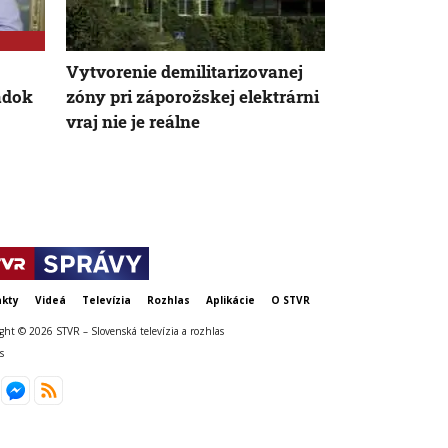
Vytvorenie demilitarizovanej
Nízka hladi
adok
zóny pri záporožskej elektrárni
aj nové ter
vraj nie je reálne
objav vyvolá
obavy
kty
Videá
Televízia
Rozhlas
Aplikácie
O STVR
ght © 2026 STVR – Slovenská televízia a rozhlas
s