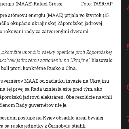
nergiu (MAAE) Rafael Grossi.
Foto: TASR/AP
e atómovú energiu (MAAE) prijala vo štvrtok (15.
ončilo okupáciu ukrajinskej Záporožskej jadrovej
po rokovaní rady za zatvorenými dverami
„okamžite ukončilo všetky operácie proti Záporožskej
émukoľvek jadrovému zariadeniu na Ukrajine“
, hlasovalo
 boli proti, konkrétne Rusko a Čína.
 guvernérov MAAE od začiatku invázie na Ukrajinu
na tej prvej sa Rada uzniesla ešte pred tým, ako
orožskú jadrovú elektráreň. Obe rezolúcie navrhli
členom Rady guvernérov nie je.
pešnom postupe na Kyjev obsadilo areál bývalej
 sa ruské jednotky z Černobylu stiahli.