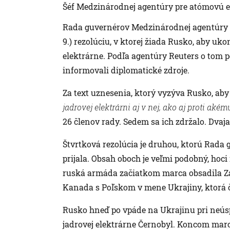
Šéf Medzinárodnej agentúry pre atómovú e
Rada guvernérov Medzinárodnej agentúry pr
9.) rezolúciu, v ktorej žiada Rusko, aby uk
elektrárne. Podľa agentúry Reuters o tom 
informovali diplomatické zdroje.
Za text uznesenia, ktorý vyzýva Rusko, aby
jadrovej elektrárni aj v nej, ako aj proti ak
26 členov rady. Sedem sa ich zdržalo. Dvaja
Štvrtková rezolúcia je druhou, ktorú Rada
prijala. Obsah oboch je veľmi podobný, hoci 
ruská armáda začiatkom marca obsadila Záp
Kanada s Poľskom v mene Ukrajiny, ktorá 
Rusko hneď po vpáde na Ukrajinu pri neús
jadrovej elektrárne Černobyl. Koncom marca