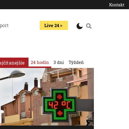
Kontakt
port
Live 24
24 hodín
3 dni
Týždeň
ajčítanejšie