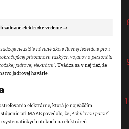
li záložné elektrické vedenie
sudzuje neustále násilné akcie Ruskej federácie proti
pokračujúcej prítomnosti ruských vojakov a personálu
žskej jadrovej elektrárni“
. Uvádza sa v nej tiež, že
stvo jadrovej havárie.
a
streľovania elektrárne, ktorá je najväčším
astúpenie pri MAAE povedalo, že
„Achillovou pätou“
e o systematických útokoch na elektráreň.